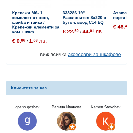
Крепежи M6- 1
333286 19“
Assmann 
комплект от винт,
Разклонител 8x220 с
порта FTP
шайба и гайка /
бутон, вход C14 EQ
€ 46.
42
Крепежни елементи за
/
€ 22.
44.
лв.
50
01
ком. шкаф
/
€ 0.
1.
лв.
86
68
/
виж всички
аксесоари за шкафове
Клиентите за нас
gosho goshev
Ралица Иванова
Kamen Stoychev