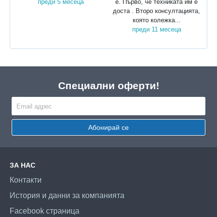
преди 5 месеца
е. Първо, че техниката им е
доста . Второ консултацията,
която колежка...
преди 11 месеца
Специални оферти!
Абонирай се
ЗА НАС
Контакти
История и данни за компанията
Facebook страница