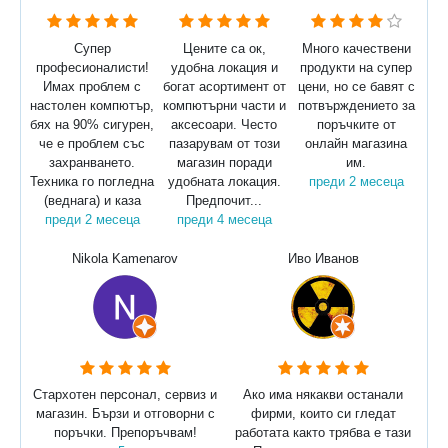
Супер
Цените са ок,
Много качествени
професионалисти!
удобна локация и
продукти на супер
Имах проблем с
богат асортимент от
цени, но се бавят с
настолен компютър,
компютърни части и
потвърждението за
бях на 90% сигурен,
аксесоари. Често
поръчките от
че е проблем със
пазарувам от този
онлайн магазина
захранването.
магазин поради
им.
Техника го погледна
удобната локация.
преди 2 месеца
(веднага) и каза
Предпочит...
преди 2 месеца
преди 4 месеца
Nikola Kamenarov
Иво Иванов
Стархотен персонал, сервиз и
Ако има някакви останали
магазин. Бързи и отговорни с
фирми, които си гледат
поръчки. Препоръчвам!
работата както трябва е тази