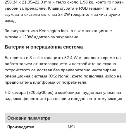
250.34 x 21.95–22.9 mm и тегло около 1.98 kg, което го прави
удобен за пренасяне. Клавиатурата е RGB гейминг тип, а
звуковата система включва 2x 2W говорители за чист аудио
изход.
За сигурност има Kensington lock, а в комплектацията е
включен 120W адаптер за захранване.
Батерия и операционна система
Батерията е 3-cell с капацитет 52.4 Whr; реалното време на
работа зависи от натоварването и настройките на екрана.
Устройството се доставя без предварително инсталирана
операционна система (OS: None), което позволява избор на
предпочитана платформа от потребителя.
HD камера (720p@30fps) и комбиниран аудио жак улесняват
видеоконферентните разговори и ежедневната комуникация.
Основни параметри
Производител
MSI