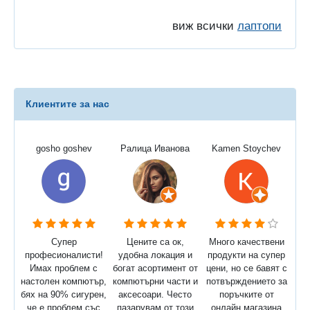
виж всички
лаптопи
Клиентите за нас
gosho goshev
Ралица Иванова
Kamen Stoychev
Супер
Цените са ок,
Много качествени
професионалисти!
удобна локация и
продукти на супер
Имах проблем с
богат асортимент от
цени, но се бавят с
настолен компютър,
компютърни части и
потвърждението за
бях на 90% сигурен,
аксесоари. Често
поръчките от
че е проблем със
пазарувам от този
онлайн магазина