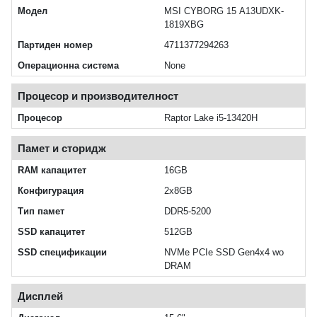
Модел
MSI CYBORG 15 A13UDXK-
1819XBG
Партиден номер
4711377294263
Операционна система
None
Процесор и производителност
Процесор
Raptor Lake i5-13420H
Памет и сторидж
RAM капацитет
16GB
Конфигурация
2x8GB
Тип памет
DDR5-5200
SSD капацитет
512GB
SSD спецификации
NVMe PCIe SSD Gen4x4 wo
DRAM
Дисплей