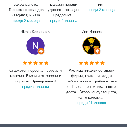
захранването.
магазин поради
им.
Техника го погледна
удобната локация.
преди 2 месеца
(веднага) и каза
Предпочит...
преди 2 месеца
преди 4 месеца
Nikola Kamenarov
Иво Иванов
Стархотен персонал, сервиз и
Ако има някакви останали
магазин. Бързи и отговорни с
фирми, които си гледат
поръчки. Препоръчвам!
работата както трябва е тази
преди 5 месеца
е. Първо, че техниката им е
доста . Второ консултацията,
която колежка...
преди 11 месеца