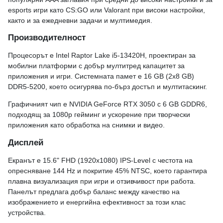
esports игри като CS:GO или Valorant при високи настройки,
както и за ежедневни задачи и мултимедия.
Производителност
Процесорът е Intel Raptor Lake i5-13420H, проектиран за
мобилни платформи с добър мултитред капацитет за
приложения и игри. Системната памет е 16 GB (2x8 GB)
DDR5-5200, което осигурява по-бърз достъп и мултитаскинг.
Графичният чип е NVIDIA GeForce RTX 3050 с 6 GB GDDR6,
подходящ за 1080p гейминг и ускорение при творчески
приложения като обработка на снимки и видео.
Дисплей
Екранът е 15.6" FHD (1920x1080) IPS-Level с честота на
опресняване 144 Hz и покритие 45% NTSC, което гарантира
плавна визуализация при игри и отзивчивост при работа.
Панелът предлага добър баланс между качество на
изображението и енергийна ефективност за този клас
устройства.