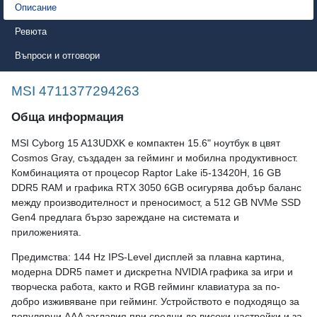
Описание
Ревюта
Въпроси и отговори
MSI 4711377294263
Обща информация
MSI Cyborg 15 A13UDXK е компактен 15.6" ноутбук в цвят
Cosmos Gray, създаден за гейминг и мобилна продуктивност.
Комбинацията от процесор Raptor Lake i5-13420H, 16 GB
DDR5 RAM и графика RTX 3050 6GB осигурява добър баланс
между производителност и преносимост, а 512 GB NVMe SSD
Gen4 предлага бързо зареждане на системата и
приложенията.
Предимства: 144 Hz IPS-Level дисплей за плавна картина,
модерна DDR5 памет и дискретна NVIDIA графика за игри и
творческа работа, както и RGB гейминг клавиатура за по-
добро изживяване при гейминг. Устройството е подходящо за
популярни AAA заглавия при средни до високи настройки и за