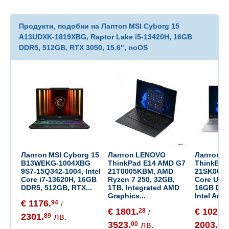
Продукти, подобни на Лаптоп MSI Cyborg 15
A13UDXK-1819XBG, Raptor Lake i5-13420H, 16GB
DDR5, 512GB, RTX 3050, 15.6", noOS
Лаптоп MSI Cyborg 15
Лаптоп LENOVO
Лаптоп 
B13WEKG-1004XBG
ThinkPad E14 AMD G7
ThinkBoo
9S7-15Q342-1004, Intel
21T0005KBM, AMD
21SK00FQ
Core i7-13620H, 16GB
Ryzen 7 250, 32GB,
Core Ultr
DDR5, 512GB, RTX...
1TB, Integrated AMD
16GB DDR
Graphics...
Intel Ar...
€ 1176.
94
/
€ 1801.
€ 1024.
28
5
/
2301.
лв.
89
3523.
лв.
2003.
00
83