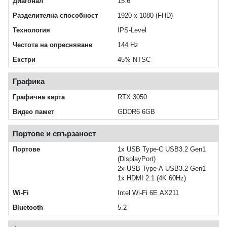
Диагонал
15.6"
Разделителна способност
1920 x 1080 (FHD)
Технология
IPS-Level
Честота на опресняване
144 Hz
Екстри
45% NTSC
Графика
Графична карта
RTX 3050
Видео памет
GDDR6 6GB
Портове и свързаност
Портове
1x USB Type-C USB3.2 Gen1
(DisplayPort)
2x USB Type-A USB3.2 Gen1
1x HDMI 2.1 (4K 60Hz)
Wi‑Fi
Intel Wi‑Fi 6E AX211
Bluetooth
5.2