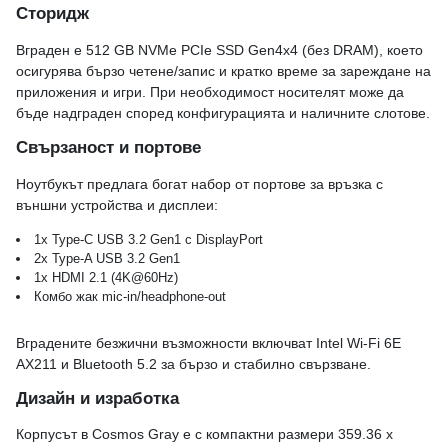
Сторидж
Вграден е 512 GB NVMe PCIe SSD Gen4x4 (без DRAM), което
осигурява бързо четене/запис и кратко време за зареждане на
приложения и игри. При необходимост носителят може да
бъде надграден според конфигурацията и наличните слотове.
Свързаност и портове
Ноутбукът предлага богат набор от портове за връзка с
външни устройства и дисплеи:
1x Type-C USB 3.2 Gen1 с DisplayPort
2x Type-A USB 3.2 Gen1
1x HDMI 2.1 (4K@60Hz)
Комбо жак mic-in/headphone-out
Вградените безжични възможности включват Intel Wi-Fi 6E
AX211 и Bluetooth 5.2 за бързо и стабилно свързване.
Дизайн и изработка
Корпусът в Cosmos Gray е с компактни размери 359.36 x