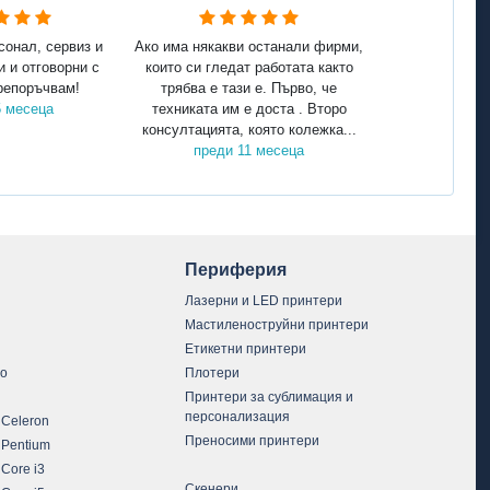
сонал, сервиз и
Ако има някакви останали фирми,
и и отговорни с
които си гледат работата както
репоръчвам!
трябва е тази е. Първо, че
5 месеца
техниката им е доста . Второ
консултацията, която колежка...
преди 11 месеца
Периферия
Лазерни и LED принтери
Мастиленоструйни принтери
Етикетни принтери
vo
Плотери
Принтери за сублимация и
персонализация
 Celeron
Преносими принтери
 Pentium
 Core i3
Скенери