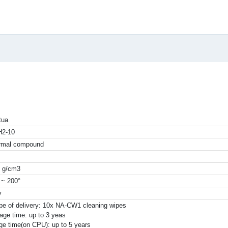
ctua
-H2-10
rmal compound
g
1 g/cm3
° ~ 200°
ey
pe of delivery: 10x NA-CW1 cleaning wipes
age time: up to 3 yeas
ge time(on CPU): up to 5 years