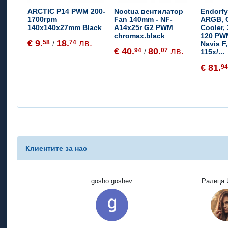
ARCTIC P14 PWM 200-
Noctua вентилатор
Endorfy
1700rpm
Fan 140mm - NF-
ARGB, 
140x140x27mm Black
A14x25r G2 PWM
Cooler
chromax.black
120 PW
€ 9.
18.
лв.
58
74
Navis F,
/
€ 40.
80.
лв.
94
07
115x/...
/
€ 81.
9
Клиентите за нас
gosho goshev
Ралица 