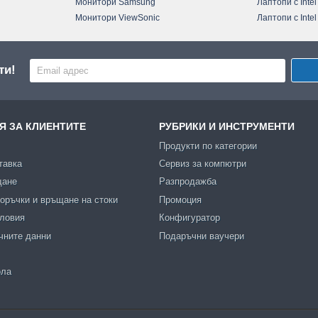
Монитори Samsung
Лаптопи с Intel
Монитори ViewSonic
Лаптопи с Intel
ти!
 ЗА КЛИЕНТИТЕ
РУБРИКИ И ИНСТРУМЕНТИ
Продукти по категории
тавка
Сервиз за компютри
щане
Разпродажба
оръчки и връщане на стоки
Промоция
словия
Конфигуратор
чните данни
Подаръчни ваучери
ола