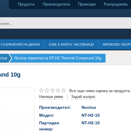
Продукти
Производители
Промоции
Разпродажба
СЪХРАНЕНИЕ НА ДАННИ
GSM, Е-КНИГИ, ЧАСОВНИЦИ
МРЕЖОВО ОБОР
ctua
Noctua термопаста NT-H2 Thermal Compound 10g
und 10g
Все още няма оценка за продукта.
Напиши ревю
Задай въпрос
|
Производител:
Noctua
Модел:
NT-H2-10
Партиден
NT-H2-10
номер: