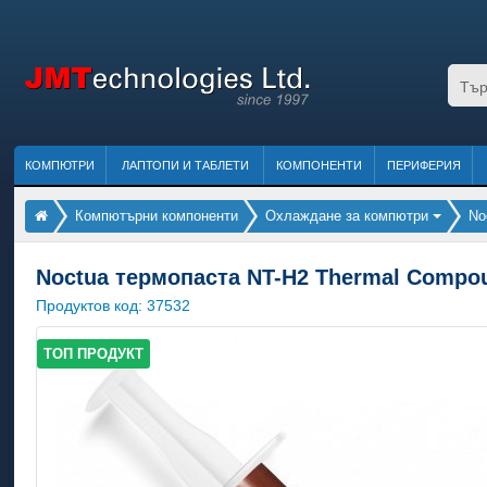
КОМПЮТРИ
ЛАПТОПИ И ТАБЛЕТИ
КОМПОНЕНТИ
ПЕРИФЕРИЯ
Компютърни компоненти
Охлаждане за компютри
No
Noctua термопаста NT-H2 Thermal Compo
Продуктов код:
37532
ТОП ПРОДУКТ