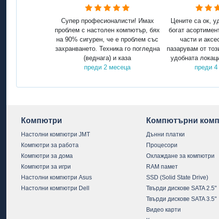
Супер професионалисти! Имах
Цените са ок, у
проблем с настолен компютър, бях
богат асортимен
на 90% сигурен, че е проблем със
части и аксе
захранването. Техника го погледна
пазарувам от тоз
(веднага) и каза
удобната локаци
преди 2 месеца
преди 4
Компютри
Компютърни комп
Настолни компютри JMT
Дънни платки
Компютри за работа
Процесори
Компютри за дома
Охлаждане за компютри
Компютри за игри
RAM памет
Настолни компютри Asus
SSD (Solid State Drive)
Настолни компютри Dell
Твърди дискове SATA 2.5"
Твърди дискове SATA 3.5"
Видео карти