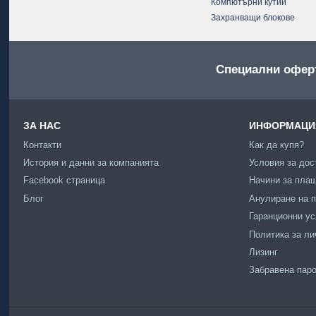
Компютърни кутии
Захранващи блокове
Специални офер
ЗА НАС
ИНФОРМАЦИЯ
Контакти
Как да купя?
История и данни за компанията
Условия за дос
Facebook страница
Начини за пла
Блог
Анулиране на п
Гаранционни у
Политика за ли
Лизинг
Забравена пар