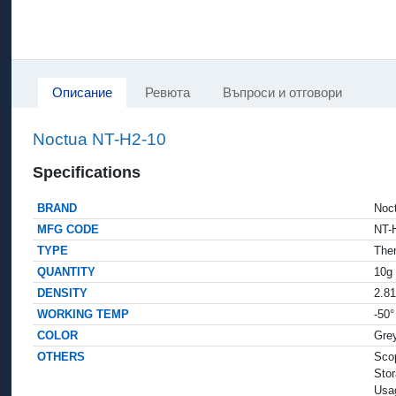
Описание
Ревюта
Въпроси и отговори
Noctua NT-H2-10
Specifications
BRAND
No
MFG CODE
NT
TYPE
The
QUANTITY
10
DENSITY
2.8
WORKING TEMP
-50
COLOR
Gr
OTHERS
Sco
Stor
Usa