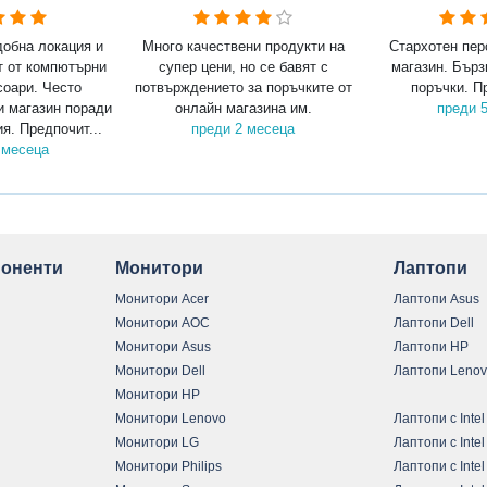
добна локация и
Много качествени продукти на
Стархотен пер
т от компютърни
супер цени, но се бавят с
магазин. Бърз
соари. Често
потвърждението за поръчките от
поръчки. П
и магазин поради
онлайн магазина им.
преди 
я. Предпочит...
преди 2 месеца
 месеца
оненти
Монитори
Лаптопи
Монитори Acer
Лаптопи Asus
Монитори AOC
Лаптопи Dell
Монитори Asus
Лаптопи HP
Монитори Dell
Лаптопи Leno
Монитори HP
Монитори Lenovo
Лаптопи с Intel
Монитори LG
Лаптопи с Intel
Монитори Philips
Лаптопи с Intel