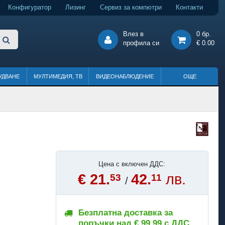
Конфигуратор
Лизинг
Сервиз за компютри
Контакти
Влез в
0 бр.
профила си
€ 0.00
УДВАНЕ
МУЛТИМЕДИЯ, ТВ
ВИДЕОНАБЛЮДЕНИЕ
ОЩЕ
Цена с включен ДДС:
€ 21.
42.
лв.
53
11
/
Безплатна доставка за
поръчки над € 99.99 с ДДС