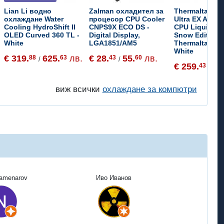
Lian Li водно
Zalman охладител за
Thermaltake T
охлаждане Water
процесор CPU Cooler
Ultra EX ARGB
Cooling HydroShift II
CNPS9X ECO DS -
CPU Liquid Co
OLED Curved 360 TL -
Digital Display,
Snow Edition 
White
LGA1851/AM5
Thermaltake C
White
€ 319.
625.
лв.
€ 28.
55.
лв.
88
63
43
60
/
/
€ 259.
50
43
/
виж всички
охлаждане за компютри
Kamenarov
Иво Иванов