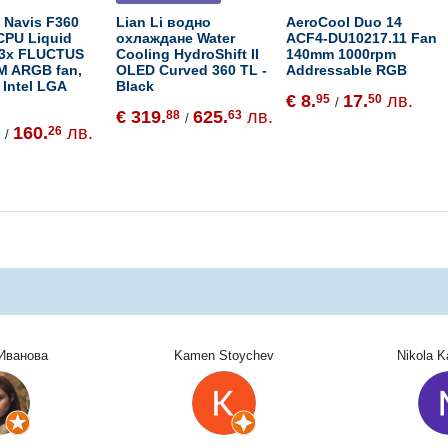
 Navis F360
Lian Li водно
AeroCool Duo 14
CPU Liquid
охлаждане Water
ACF4-DU10217.11 Fan
, 3x FLUCTUS
Cooling HydroShift II
140mm 1000rpm
M ARGB fan,
OLED Curved 360 TL -
Addressable RGB
 Intel LGA
Black
€ 8.
17.
лв.
95
50
/
€ 319.
625.
лв.
88
63
/
160.
лв.
4
26
/
Иванова
Kamen Stoychev
Nikola 