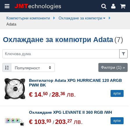
Компютърни компоненти
Охлаждане за компютри
Adata
Охлаждане за компютри Adata
(7)
Филтри
(1)
»
Вентилатор Adata XPG HURRICANE 120 ARGB
PWM BK
€ 14.
28.
лв.
50
36
купи
/
Охлаждане XPG LEVANTE II 360 RGB /WH
€ 103.
203.
лв.
93
27
купи
/