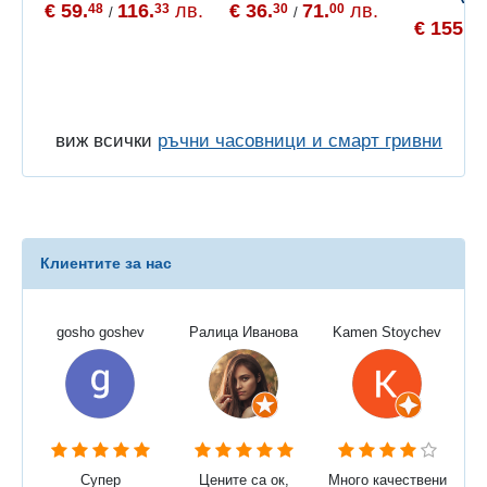
€ 59.
116.
лв.
€ 36.
71.
лв.
48
33
30
00
/
/
€ 155.
65
виж всички
ръчни часовници и смарт гривни
Клиентите за нас
gosho goshev
Ралица Иванова
Kamen Stoychev
Супер
Цените са ок,
Много качествени