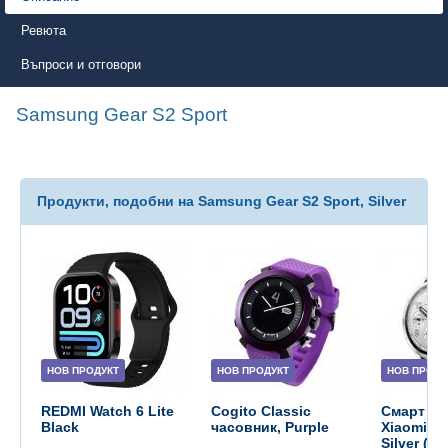
Ревюта
Въпроси и отговори
Samsung Gear S2 Sport
Продукти, подобни на Samsung Gear S2 Sport, Silver
НОВ ПРОДУКТ
НОВ ПРОДУКТ
НОВ ПРОДУ
REDMI Watch 6 Lite
Cogito Classic
Смарт ча
Black
часовник, Purple
Xiaomi W
Silver (B