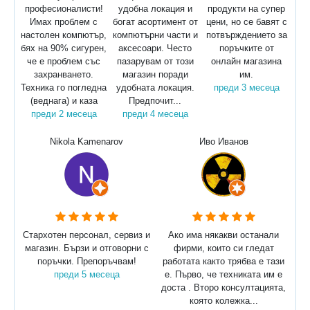
професионалисти!
удобна локация и
продукти на супер
Имах проблем с
богат асортимент от
цени, но се бавят с
настолен компютър,
компютърни части и
потвърждението за
бях на 90% сигурен,
аксесоари. Често
поръчките от
че е проблем със
пазарувам от този
онлайн магазина
захранването.
магазин поради
им.
Техника го погледна
удобната локация.
преди 3 месеца
(веднага) и каза
Предпочит...
преди 2 месеца
преди 4 месеца
Nikola Kamenarov
Иво Иванов
Стархотен персонал, сервиз и
Ако има някакви останали
магазин. Бързи и отговорни с
фирми, които си гледат
поръчки. Препоръчвам!
работата както трябва е тази
преди 5 месеца
е. Първо, че техниката им е
доста . Второ консултацията,
която колежка...