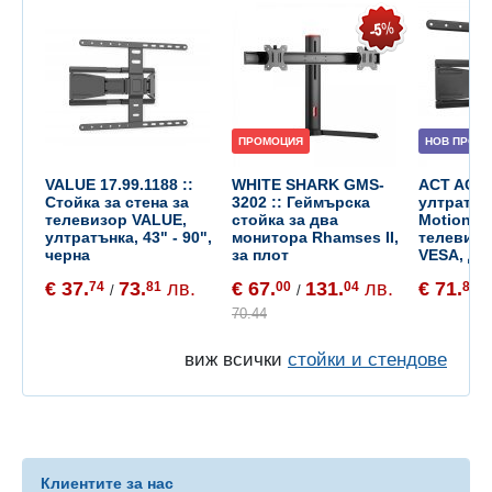
ПРОМОЦИЯ
НОВ ПРОДУ
VALUE 17.99.1188 ::
WHITE SHARK GMS-
ACT AC8
Стойка за стена за
3202 :: Геймърска
ултратънк
телевизор VALUE,
стойка за два
Motion ст
ултратънка, 43" - 90",
монитора Rhamses II,
телевизо
черна
за плот
VESA, до 
€ 37.
73.
лв.
€ 67.
131.
лв.
€ 71.
74
81
00
04
87
/
/
/
70.44
виж всички
стойки и стендове
Клиентите за нас