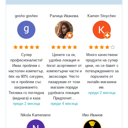
gosho goshev
Ралица Иванова
Kamen Stoychev
Супер
Цените са ок,
Много качествени
професионалисти!
удобна локация и
продукти на супер
Имах проблем с
богат асортимент от
цени, но се бавят с
настолен компютър,
компютърни части и
потвърждението за
бях на 90% сигурен,
аксесоари. Често
поръчките от
че е проблем със
пазарувам от този
онлайн магазина
захранването.
магазин поради
им.
Техника го погледна
удобната локация.
преди 2 месеца
(веднага) и каза
Предпочит...
преди 2 месеца
преди 4 месеца
Nikola Kamenarov
Иво Иванов