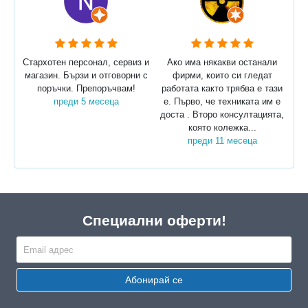
Стархотен персонал, сервиз и
Ако има някакви останали
магазин. Бързи и отговорни с
фирми, които си гледат
поръчки. Препоръчвам!
работата както трябва е тази
преди 5 месеца
е. Първо, че техниката им е
доста . Второ консултацията,
която колежка...
преди 11 месеца
Специални оферти!
Абонирай се