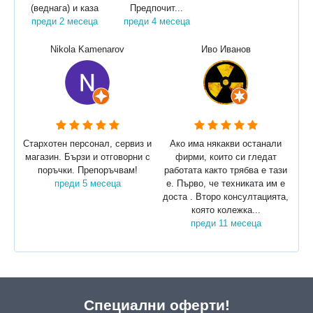
(веднага) и каза
Предпочит...
преди 2 месеца
преди 4 месеца
Nikola Kamenarov
Иво Иванов
Стархотен персонал, сервиз и
Ако има някакви останали
магазин. Бързи и отговорни с
фирми, които си гледат
поръчки. Препоръчвам!
работата както трябва е тази
преди 5 месеца
е. Първо, че техниката им е
доста . Второ консултацията,
която колежка...
преди 11 месеца
Специални оферти!