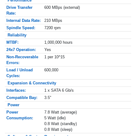
Performance
Drive Transfer
600 MBps (external)
Rate:
Internal Data Rate:
210 MBps
Spindle Speed:
7200 rpm
Reliability
MTBF:
1,000,000 hours
24x7 Operation:
Yes
Non-Recoverable
1 per 10^15
Errors:
Load / Unload
600,000
Cycles:
Expansion & Connectivity
Interfaces:
1 x SATA 6 Gb/s
Compatible Bay:
3.5"
Power
Power
7.8 Watt (average)
Consumption:
5 Watt (idle)
0.8 Watt (standby)
0.8 Watt (sleep)