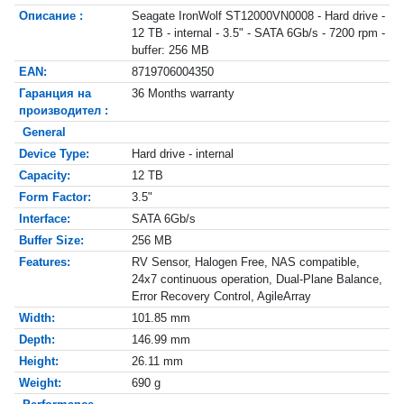
Описание :
Seagate IronWolf ST12000VN0008 - Hard drive -
12 TB - internal - 3.5" - SATA 6Gb/s - 7200 rpm -
buffer: 256 MB
EAN:
8719706004350
Гаранция на
36 Months warranty
производител :
General
Device Type:
Hard drive - internal
Capacity:
12 TB
Form Factor:
3.5"
Interface:
SATA 6Gb/s
Buffer Size:
256 MB
Features:
RV Sensor, Halogen Free, NAS compatible,
24x7 continuous operation, Dual-Plane Balance,
Error Recovery Control, AgileArray
Width:
101.85 mm
Depth:
146.99 mm
Height:
26.11 mm
Weight:
690 g