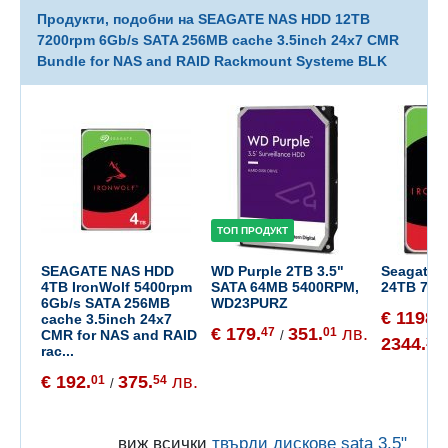
Продукти, подобни на SEAGATE NAS HDD 12TB
7200rpm 6Gb/s SATA 256MB cache 3.5inch 24x7 CMR
Bundle for NAS and RAID Rackmount Systeme BLK
ТОП ПРОДУКТ
SEAGATE NAS HDD
WD Purple 2TB 3.5"
Seagate 
4TB IronWolf 5400rpm
SATA 64MB 5400RPM,
24TB 720
6Gb/s SATA 256MB
WD23PURZ
€ 1198.
6
cache 3.5inch 24x7
€ 179.
351.
лв.
47
01
CMR for NAS and RAID
/
2344.
28
rac...
€ 192.
375.
лв.
01
54
/
виж всички
твърди дискове sata 3.5"