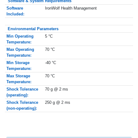
Software & System Requirements
Software
IronWolf Health Management
Included:
Environmental Parameters
Min Operating
5 °C
Temperature:
Max Operating
70 °C
Temperature:
Min Storage
-40 °C
Temperature:
Max Storage
70 °C
Temperature:
Shock Tolerance
70 g @ 2 ms
(operating):
Shock Tolerance
250 g @ 2 ms
(non-operating):