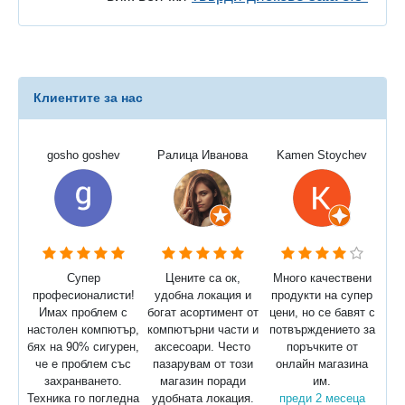
Клиентите за нас
gosho goshev
Ралица Иванова
Kamen Stoychev
Супер
Цените са ок,
Много качествени
професионалисти!
удобна локация и
продукти на супер
Имах проблем с
богат асортимент от
цени, но се бавят с
настолен компютър,
компютърни части и
потвърждението за
бях на 90% сигурен,
аксесоари. Често
поръчките от
че е проблем със
пазарувам от този
онлайн магазина
захранването.
магазин поради
им.
Техника го погледна
удобната локация.
преди 2 месеца