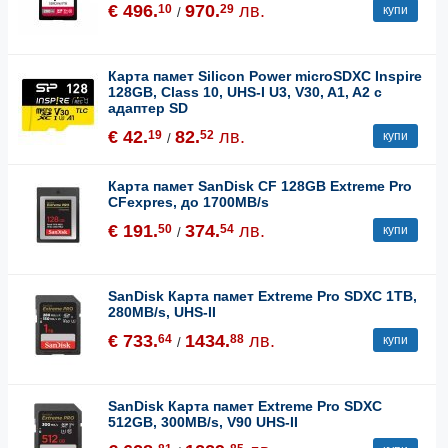
€ 496.
970.
лв.
10
29
купи
/
Карта памет Silicon Power microSDXC Inspire
128GB, Class 10, UHS-I U3, V30, A1, A2 с
адаптер SD
€ 42.
82.
лв.
19
52
купи
/
Карта памет SanDisk CF 128GB Extreme Pro
CFexpres, до 1700MB/s
€ 191.
374.
лв.
50
54
купи
/
SanDisk Карта памет Extreme Pro SDXC 1TB,
280MB/s, UHS-II
€ 733.
1434.
лв.
64
88
купи
/
SanDisk Карта памет Extreme Pro SDXC
512GB, 300MB/s, V90 UHS-II