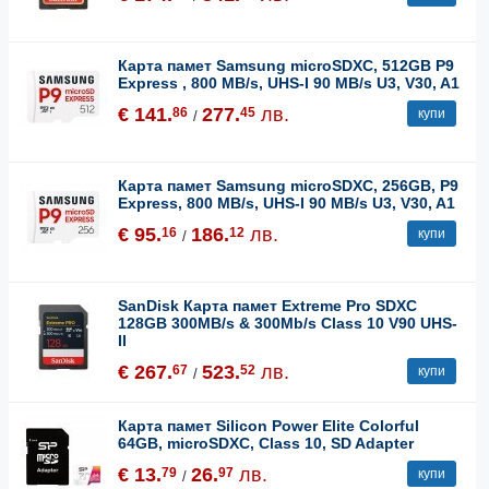
Карта памет Samsung microSDXC, 512GB P9
Express , 800 MB/s, UHS-I 90 MB/s U3, V30, A1
€ 141.
277.
лв.
86
45
купи
/
Карта памет Samsung microSDXC, 256GB, P9
Express, 800 MB/s, UHS-I 90 MB/s U3, V30, A1
€ 95.
186.
лв.
16
12
купи
/
SanDisk Карта памет Extreme Pro SDXC
128GB 300MB/s & 300Mb/s Class 10 V90 UHS-
II
€ 267.
523.
лв.
67
52
купи
/
Карта памет Silicon Power Elite Colorful
64GB, microSDXC, Class 10, SD Adapter
€ 13.
26.
лв.
79
97
купи
/