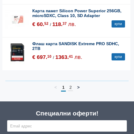
Карта памет Silicon Power Superior 256GB,
microSDXC, Class 10, SD Adapter
€ 60.
118.
лв.
52
37
купи
/
Флаш карта SANDISK Extreme PRO SDHC,
2TB
€ 697.
1363.
лв.
10
41
купи
/
<
1
2
>
Специални оферти!