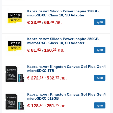
Карта памет Silicon Power Inspire 128GB,
microSDXC, Class 10, SD Adapter
€ 33.
66.
лв.
89
28
купи
/
Карта памет Silicon Power Inspire 256GB,
microSDXC, Class 10, SD Adapter
€ 81.
160.
лв.
92
22
купи
/
Карта памет Kingston Canvas Go! Plus Gen4
microSDXC 1TB
€ 272.
532.
лв.
17
32
купи
/
Карта памет Kingston Canvas Go! Plus Gen4
microSDXC 512GB
€ 128.
251.
лв.
46
25
купи
/