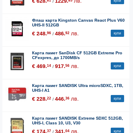
€ 628.
1229.
лв.
81
85
купи
/
Флаш карта Kingston Canvas React Plus V60
UHS-II 512GB
€ 248.
486.
лв.
96
92
купи
/
Карта памет SanDisk CF 512GB Extreme Pro
CFexpres, до 1700MB/s
€ 469.
917.
лв.
14
56
купи
/
Карта памет SANDISK Ultra microSDXC, 1TB,
UHS-I A1
€ 228.
446.
лв.
22
36
купи
/
Карта памет SANDISK Extreme SDXC 512GB,
UHS-I, Class 10, U3, V30
€ 174.
341.
лв.
37
04
купи
/