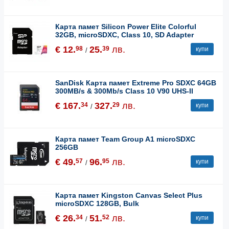
Карта памет Silicon Power Elite Colorful
32GB, microSDXC, Class 10, SD Adapter
€ 12.
25.
лв.
98
39
купи
/
SanDisk Карта памет Extreme Pro SDXC 64GB
300MB/s & 300Mb/s Class 10 V90 UHS-II
€ 167.
327.
лв.
34
29
купи
/
Карта памет Team Group A1 microSDXC
256GB
€ 49.
96.
лв.
57
95
купи
/
Карта памет Kingston Canvas Select Plus
microSDXC 128GB, Bulk
€ 26.
51.
лв.
34
52
купи
/