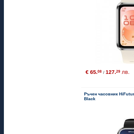
€ 65.
127.
лв.
08
29
/
Ръчен часовник HiFutu
Black