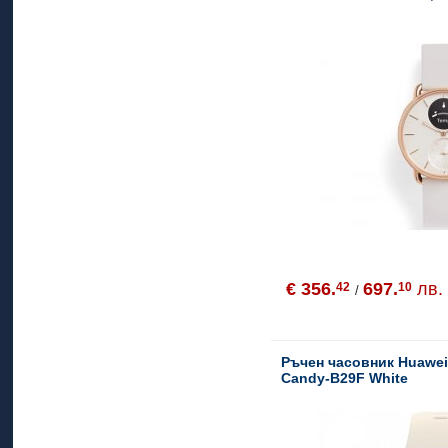
sapphire glass) - Sand
€ 356.
697.
лв.
42
10
/
Ръчен часовник Huawei
Candy-B29F White