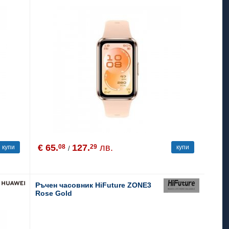
€ 65.
127.
лв.
08
29
купи
купи
/
Ръчен часовник HiFuture ZONE3
Rose Gold