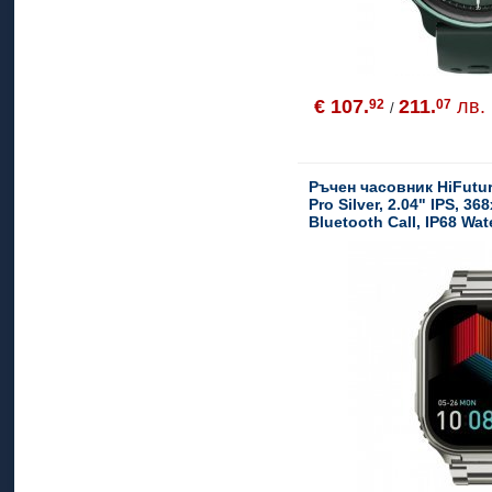
€ 107.
211.
лв.
92
07
/
Ръчен часовник HiFuture
Pro Silver, 2.04" IPS, 36
Bluetooth Call, IP68 Wat
24/7 True Heart Rate & 
Oxygen Sensor, Up to 7 
use, 100+ Sports Mode