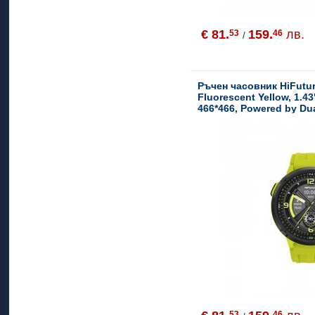
€ 81.
159.
лв.
53
46
/
Ръчен часовник HiFutu
Fluorescent Yellow, 1.
466*466, Powered by Du
Syntra AI, Bluetooth Cal
Waterproof, Compass & A
24/7 True Heart Rate & 
Oxygen Sensor, Up to 10
use
53
46