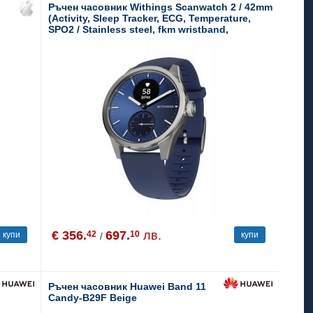
Ръчен часовник Withings Scanwatch 2 / 42mm
(Activity, Sleep Tracker, ECG, Temperature,
SPO2 / Stainless steel, fkm wristband,
sapphire glass) - Blue
€ 356.
697.
лв.
42
10
купи
купи
/
Ръчен часовник Huawei Band 11
Candy-B29F Beige