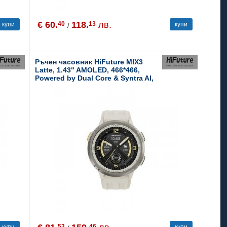
€ 60.
118.
лв.
40
13
купи
купи
/
Ръчен часовник HiFuture MIX3
Latte, 1.43" AMOLED, 466*466,
Powered by Dual Core & Syntra AI,
Bluetooth Call, 3ATM Waterproof,
Compass & Altimeter, 24/7 True
Heart Rate & Blood Oxygen Sensor,
Up to 10 days daily use
53
46
купи
купи