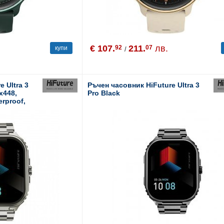
€ 107.
211.
лв.
92
07
купи
/
 Ultra 3
Ръчен часовник HiFuture Ultra 3
8x448,
Pro Black
erproof,
Blood
days daily