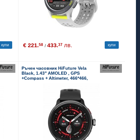
€ 221.
433.
лв.
58
37
купи
купи
/
Ръчен часовник HiFuture Vela
Black, 1.43" AMOLED , GPS
+Compass + Altimeter, 466*466,
Support Local Music(100M Space),
Support AI Coach for Training,
Powered by Dual Core, Bluetooth
Call, 5ATM Waterproof, 24/7 True
Heart Rate & Blood, Oxygen Sensor,
Up to 10days daily