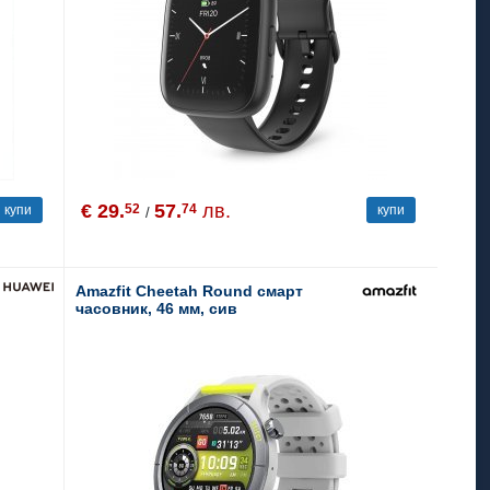
€ 29.
57.
лв.
52
74
купи
купи
/
Amazfit Cheetah Round смарт
часовник, 46 мм, сив