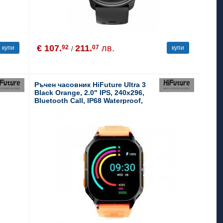
€ 107.
211.
лв.
92
07
купи
купи
/
Ръчен часовник HiFuture Ultra 3
Black Orange, 2.0" IPS, 240x296,
Bluetooth Call, IP68 Waterproof,
24/7 True Heart Rate & Blood
Oxygen Sensor, Up to 7 days daily
use, 100+ Sports Mode