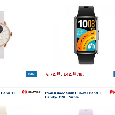
€ 72.
142.
лв.
85
48
купи
/
 Band 11
Ръчен часовник Huawei Band 11
Candy-B19F Purple