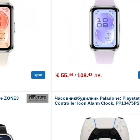
€ 55.
108.
лв.
44
43
купи
/
re ZONE3
Часовник/будилник Paladone: Playstat
Controller Icon Alarm Clock, PP13475PS