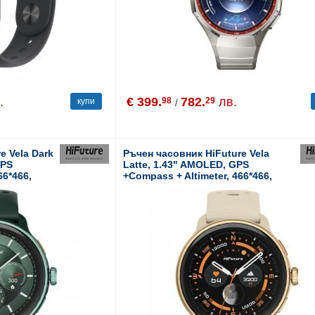
.
€ 399.
782.
лв.
98
29
купи
/
e Vela Dark
Ръчен часовник HiFuture Vela
GPS
Latte, 1.43" AMOLED, GPS
66*466,
+Compass + Altimeter, 466*466,
0M Space),
Support Local Music(100M Space),
ining,
Support AI Coach for Training,
Bluetooth
Powered by Dual Core, Bluetooth
4/7 True
Call, 5ATM Waterproof, 24/7 True
gen Sensor,
Heart Rate & Blood, Oxygen Sensor,
Up to 10 days daily