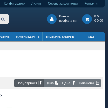
Конфигуратор
Лизинг
Сервиз за компютри
Контакти
Влез в
0 бр.
профила си
€ 0.00
УДВАНЕ
МУЛТИМЕДИЯ, ТВ
ВИДЕОНАБЛЮДЕНИЕ
ОЩЕ
Популярност
Цена
Цена
Най-нови
>