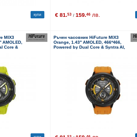
€ 81.
159.
лв.
53
46
купи
/
re MIX3
Ръчен часовник HiFuture MIX3
43" AMOLED,
Orange, 1.43" AMOLED, 466*466,
al Core &
Powered by Dual Core & Syntra AI,
l, 3ATM
Bluetooth Call, 3ATM Waterproof,
ltimeter,
Compass & Altimeter, 24/7 True
Blood
Heart Rate & Blood Oxygen Sensor,
 days daily
Up to 10 days daily use
53
46
купи