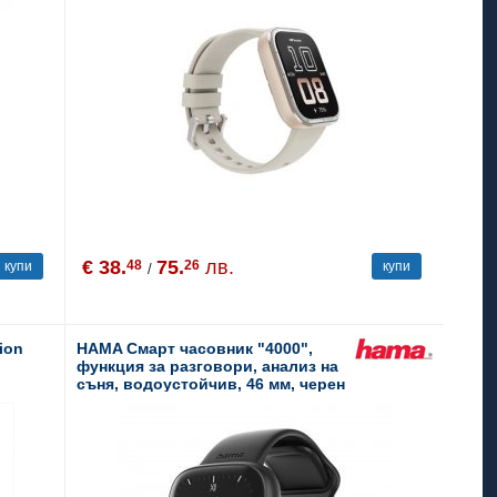
€ 38.
75.
лв.
48
26
купи
купи
/
ion
HAMA Смарт часовник "4000",
функция за разговори, анализ на
съня, водоустойчив, 46 мм, черен