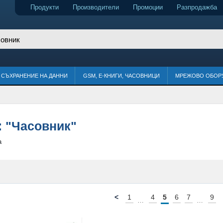
Продукти
Производители
Промоции
Разпродажба
СЪХРАНЕНИЕ НА ДАННИ
GSM, Е-КНИГИ, ЧАСОВНИЦИ
МРЕЖОВО ОБОР
:
"Часовник"
а
<
1
4
5
6
7
9
…
…