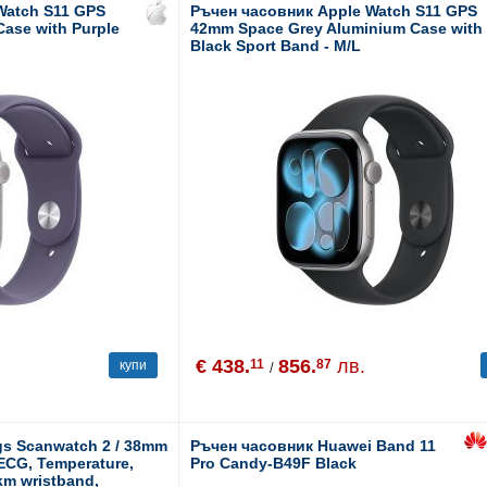
Watch S11 GPS
Ръчен часовник Apple Watch S11 GPS
Case with Purple
42mm Space Grey Aluminium Case with
Black Sport Band - M/L
€ 438.
856.
лв.
11
87
купи
/
gs Scanwatch 2 / 38mm
Ръчен часовник Huawei Band 11
, ECG, Temperature,
Pro Candy-B49F Black
fkm wristband,