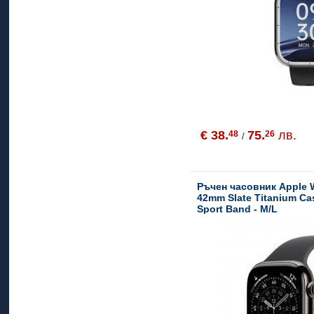
€ 38.
75.
лв.
48
26
/
Ръчен часовник Apple W
42mm Slate Titanium Ca
Sport Band - M/L