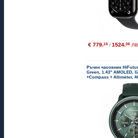
€ 779.
1524.
лв
24
06
/
Ръчен часовник HiFutur
Green, 1.43" AMOLED, 
+Compass + Altimeter, 4
Support Local Music(10
Support AI Coach for Tra
Powered by Dual Core, 
Call, 5ATM Waterproof, 2
Heart Rate & Blood, Oxy
Up to 10 days