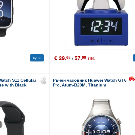
€ 29.
57.
лв.
65
99
купи
/
atch S11 Cellular
Ръчен часовник Huawei Watch GT6
se with Black
Pro, Atum-B29M, Titanium