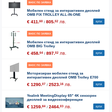
ВНОС ПО ЗАЯВКА
Мобилен стенд за интерактивен дисплей
OMB FIX TROLLEY ALL-IN-ONE
€ 411.
805.
лв.
60
02
купи
/
ВНОС ПО ЗАЯВКА
Мобилен стенд за интерактивен дисплей
OMB BIG Trolley
€ 458.
897.
лв.
64
02
купи
/
ВНОС ПО ЗАЯВКА
Моторизиран мобилен стенд за
интерактивен дисплей OMB Trolley E700
€ 1290.
2523.
лв.
07
16
купи
/
Yealink MeetingDisplay 65" 4K сензорен
дисплей за видеоконференции
€ 1259.
2464.
лв.
84
03
купи
/