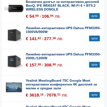
Безжичен донгъл за интерактивен дисплей
BenQ, IFE WD02AT BLACK, WI-FI 6 + BT5.2
WIRELESS DONGLE
€ 54.
106.
лв.
68
94
купи
/
Линейно-интерактивен UPS Dahua PFM3350-
1500VA/900W
€ 141.
277.
лв.
82
38
купи
/
Линейно-интерактивен UPS Dahua PFM3350-
2000L/1200W
€ 157.
308.
лв.
98
98
купи
/
Yealink MeetingBoard 75C Google Meet
интерактивен конферентен 4K дисплей за
малки и средни зали
€ 3618.
7076.
лв.
16
51
купи
/
Yealink MeetingBoard 65C Google Meet