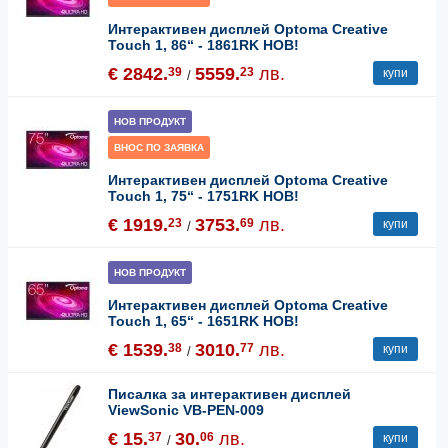
Интерактивен дисплей Optoma Creative
Touch 1, 86“ - 1861RK НОВ!
€ 2842.
5559.
лв.
39
23
купи
/
НОВ ПРОДУКТ
ВНОС ПО ЗАЯВКА
Интерактивен дисплей Optoma Creative
Touch 1, 75“ - 1751RK НОВ!
€ 1919.
3753.
лв.
23
69
купи
/
НОВ ПРОДУКТ
Интерактивен дисплей Optoma Creative
Touch 1, 65“ - 1651RK НОВ!
€ 1539.
3010.
лв.
38
77
купи
/
Писалка за интерактивен дисплей
ViewSonic VB-PEN-009
€ 15.
30.
лв.
37
06
купи
/