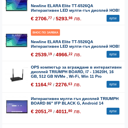
Newline ELARA Elite TT-6526QA
Интерактивен LED мулти-тъч дисплей НОВ!
€ 2706.
5293.
лв.
77
98
купи
/
ВНОС ПО ЗАЯВКА
Newline ELARA Elite TT-5526QA
Интерактивен LED мулти-тъч дисплей НОВ!
€ 2539.
4966.
лв.
19
22
купи
/
OPS компютър за вгрaждане в интерактивен
дисплей TRIUMPH BOARD, I7 - 13620H, 16
GB, 512 GB NVMe , Wi-Fi, Win 11 Pro
€ 1164.
2276.
лв.
02
63
купи
/
Интерактивен мулти-тъч дисплей TRIUMPH
BOARD 86" IFP BLACK G, Android 14
€ 2051.
4011.
лв.
20
80
купи
/