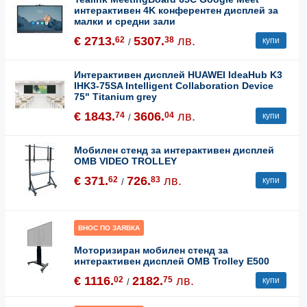
интерактивен 4K конферентен дисплей за
малки и средни зали
€ 2713.
5307.
лв.
62
38
купи
/
Интерактивен дисплей HUAWEI IdeaHub K3
IHK3-75SA Intelligent Collaboration Device
75" Titanium grey
€ 1843.
3606.
лв.
74
04
купи
/
Мобилен стенд за интерактивен дисплей
OMB VIDEO TROLLEY
€ 371.
726.
лв.
62
83
купи
/
ВНОС ПО ЗАЯВКА
Моторизиран мобилен стенд за
интерактивен дисплей OMB Trolley E500
€ 1116.
2182.
лв.
02
75
купи
/