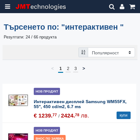
Търсенето по:
"интерактивен "
Резултати: 24 / 66 продукта
<
1
2
3
>
НОВ ПРОДУКТ
Интерактивен дисплей Samsung WM55FX,
55'', 450 cd/m2, 6.7 ms
€ 1239.
2424.
лв.
77
78
купи
/
НОВ ПРОДУКТ
ВНОС ПО ЗАЯВКА