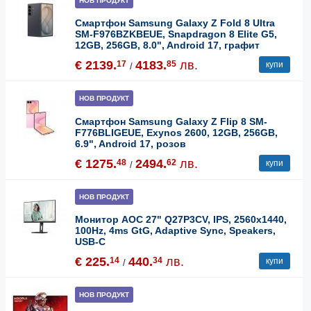
НОВ ПРОДУКТ
Смартфон Samsung Galaxy Z Fold 8 Ultra
SM-F976BZKBEUE, Snapdragon 8 Elite G5,
12GB, 256GB, 8.0", Android 17, графит
€ 2139.
4183.
лв.
17
85
купи
/
НОВ ПРОДУКТ
Смартфон Samsung Galaxy Z Flip 8 SM-
F776BLIGEUE, Exynos 2600, 12GB, 256GB,
6.9", Android 17, розов
€ 1275.
2494.
лв.
48
62
купи
/
НОВ ПРОДУКТ
Монитор AOC 27" Q27P3CV, IPS, 2560x1440,
100Hz, 4ms GtG, Adaptive Sync, Speakers,
USB-C
€ 225.
440.
лв.
14
34
купи
/
НОВ ПРОДУКТ