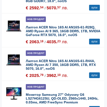
8GB GDDR7, 18.0", noOS
€ 2592.
5070.
лв.
54
57
купи
/
НОВ ПРОДУКТ
Лаптоп ACER Nitro 16S AI AN16S-61-R28Q,
AMD Ryzen AI 9 365, 16GB DDR5, 1TB, NVIDIA
GeForce RTX 5070, 16.0", noOS
€ 2063.
4035.
лв.
18
23
купи
/
НОВ ПРОДУКТ
Лаптоп ACER Nitro 16S AI AN16S-61-R44A,
AMD Ryzen AI 7 350, 16GB DDR5, 1TB, RTX
5070, 16.0", noOS
€ 2025.
3962.
лв.
79
10
купи
/
НОВ ПРОДУКТ
Монитор Samsung 27" Odyssey G6
LS27HG612SU, QD-OLED, 2560x1440, 240Hz,
0.03ms, AMD FreeSync Premium