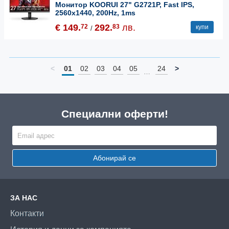
Монитор KOORUI 27" G2721P, Fast IPS,
2560x1440, 200Hz, 1ms
€ 149.
292.
лв.
72
83
купи
/
<
01
02
03
04
05
24
>
…
Специални оферти!
Абонирай се
ЗА НАС
Контакти