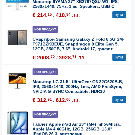
Монитор IIYAMA 27" XB2797QSU-W1, IPS,
2560x1440, 75Hz, 1ms, Speakers, USB-C
€ 214.
418.
лв.
15
84
купи
/
НОВ ПРОДУКТ
Смартфон Samsung Galaxy Z Fold 8 5G SM-
F971BZKBEUE, Snapdragon 8 Elite Gen 5,
12GB, 256GB, 7.6", Android 17, графит
€ 2008.
3928.
лв.
72
71
купи
/
НОВ ПРОДУКТ
Монитор LG 31.5" UltraGear G6 32G620B-B,
IPS, 2560x1440, 200Hz, 1ms, AMD FreeSync,
NVIDIA G-SYNC Compatible, HDR10
€ 312.
612.
лв.
91
00
купи
/
НОВ ПРОДУКТ
Таблет Apple iPad Air 13" (M4) mh5v4hc/a,
Apple M4 4.46GHz, 12GB, 256GB, 13.0",
iPadOS 26.3, светлосин