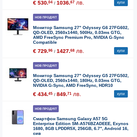
€ 530.
1036.
лв.
04
67
купи
/
НОВ ПРОДУКТ
Монитор Samsung 27" Odyssey G6 27FG602,
QD-OLED, 2560x1440, 500Hz, 0.03ms GTG,
AMD FreeSync Premium Pro, NVIDIA G-Sync
Compatible
€ 729.
1427.
лв.
96
68
купи
/
НОВ ПРОДУКТ
Монитор Samsung 27" Odyssey G5 27FG502,
QD-OLED, 2560x1440, 180Hz, 0.03ms GTG,
NVIDIA G-Sync, AMD FreeSync, HDR10
€ 434.
849.
лв.
45
71
купи
/
НОВ ПРОДУКТ
Смартфон Samsung Galaxy A57 5G
Enterprise Edition SM-A576BZADEEE, Exynos
1680, 8GB LPDDR5X, 256GB, 6.7", Android 16,
сив