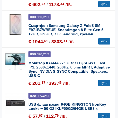
€ 602.
1178.
лв.
47
33
купи
/
НОВ ПРОДУКТ
Смартфон Samsung Galaxy Z Fold8 SM-
F971BZWBEUE, Snapdragon 8 Elite Gen 5,
12GB, 256GB, 7.6", Android, кремав
€ 1944.
3803.
лв.
61
33
купи
/
НОВ ПРОДУКТ
Монитор IIYAMA 27" GB2771QSU-W1, Fast
IPS, 2560x1440, 200Hz, 0.5ms MPRT, Adaptive
Sync, NVIDIA G-SYNC Compatible, Speakers,
USB-C
€ 201.
393.
лв.
17
45
купи
/
НОВ ПРОДУКТ
USB флаш памет 64GB KINGSTON IronKey
Locker+ 50 G2 IKLP50G2/64GB USB3.x
€ 57.
112.
лв.
67
79
купи
/