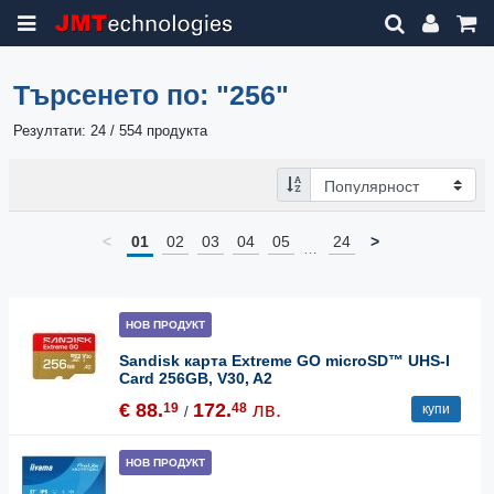
Търсенето по:
"256"
Резултати: 24 / 554 продукта
<
01
02
03
04
05
24
>
…
НОВ ПРОДУКТ
Sandisk карта Extreme GO microSD™ UHS-I
Card 256GB, V30, A2
€ 88.
172.
лв.
19
48
купи
/
НОВ ПРОДУКТ