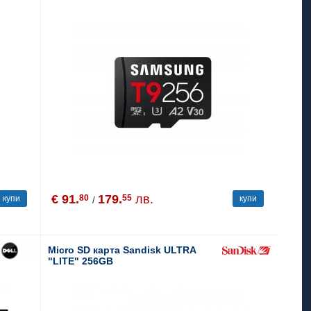
€ 91.
179.
лв.
80
55
купи
купи
/
Micro SD карта Sandisk ULTRA
"LITE" 256GB