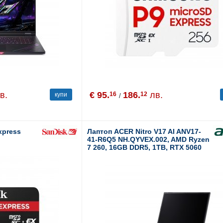
в.
€ 95.
186.
лв.
16
12
купи
/
xpress
Лаптоп ACER Nitro V17 AI ANV17-
41-R6Q5 NH.QYVEX.002, AMD Ryzen
7 260, 16GB DDR5, 1TB, RTX 5060
8GB, 17.3", noOS