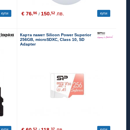
€ 76.
150.
лв.
96
52
купи
купи
/
Карта памет Silicon Power Superior
256GB, microSDXC, Class 10, SD
Adapter
€ 60.
118.
лв.
52
37
купи
купи