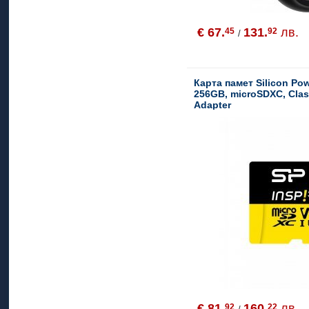
€ 67.
131.
лв.
45
92
/
Карта памет Silicon Pow
256GB, microSDXC, Clas
Adapter
€ 81.
160.
лв.
92
22