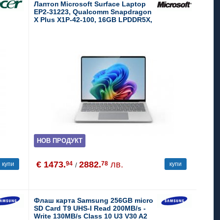
Лаптоп Microsoft Surface Laptop
EP2-31223, Qualcomm Snapdragon
X Plus X1P-42-100, 16GB LPDDR5X,
256GB, Qualcomm Adreno, 13.0",
MS Windows 11 Pro
НОВ ПРОДУКТ
€ 1473.
2882.
лв.
94
78
купи
купи
/
Флаш карта Samsung 256GB micro
SD Card T9 UHS-I Read 200MB/s -
Write 130MB/s Class 10 U3 V30 A2