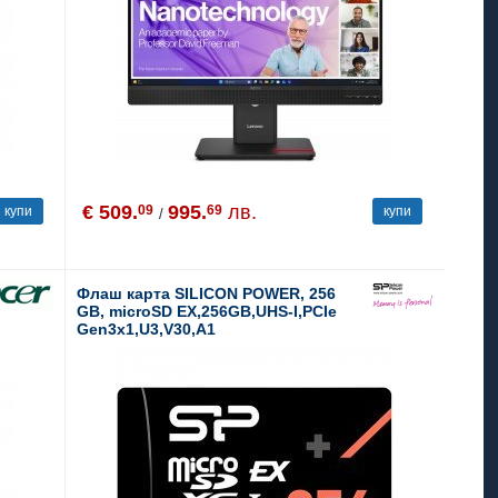
€ 509.
995.
лв.
09
69
купи
купи
/
Флаш карта SILICON POWER, 256
GB, microSD EX,256GB,UHS-I,PCIe
Gen3x1,U3,V30,A1