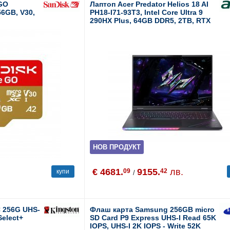
 GO
Лаптоп Acer Predator Helios 18 AI
56GB, V30,
PH18-I71-93T3, Intel Core Ultra 9
290HX Plus, 64GB DDR5, 2TB, RTX
5080, 18.0", MS Windows 11 Pro
НОВ ПРОДУКТ
€ 4681.
9155.
лв.
09
42
купи
/
 256G UHS-
Флаш карта Samsung 256GB micro
Select+
SD Card P9 Express UHS-I Read 65K
IOPS, UHS-I 2K IOPS - Write 52K