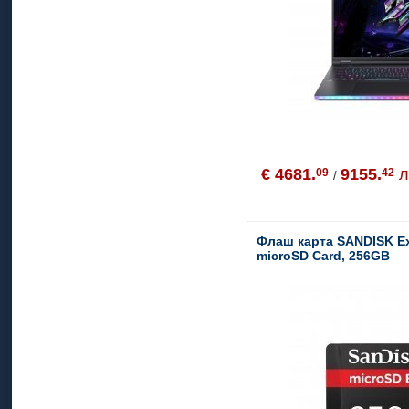
€ 4681.
9155.
л
09
42
/
Флаш карта SANDISK E
microSD Card, 256GB