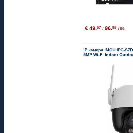
€ 49.
96.
лв.
57
95
/
IP камера IMOU IPC-S
5MP Wi-Fi Indoor Outdo