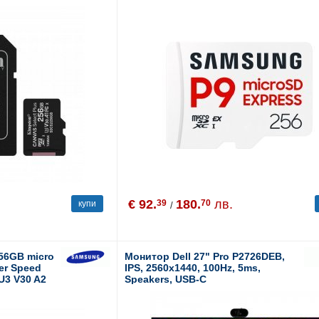
IOPS, UHS-I 2K IOPS Class 10 U3
V30 A1
€ 92.
180.
лв.
39
70
купи
/
56GB micro
Монитор Dell 27" Pro P2726DEB,
fer Speed
IPS, 2560x1440, 100Hz, 5ms,
 U3 V30 A2
Speakers, USB-C