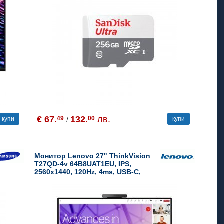
€ 67.
132.
лв.
49
00
купи
купи
/
Монитор Lenovo 27" ThinkVision
T27QD-4v 64B8UAT1EU, IPS,
2560x1440, 120Hz, 4ms, USB-C,
Ethernet, Webcam, Microphone,
Speakers, USB Hub, Tilt, Swivel,
Pivot, Height Adjust