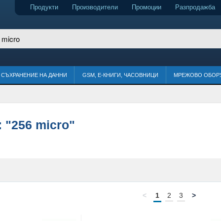
Продукти
Производители
Промоции
Разпродажба
СЪХРАНЕНИЕ НА ДАННИ
GSM, Е-КНИГИ, ЧАСОВНИЦИ
МРЕЖОВО ОБОР
:
"256 micro"
<
1
2
3
>