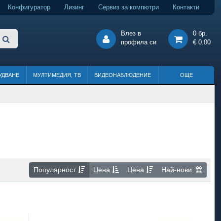
Конфигуратор
Лизинг
Сервиз за компютри
Контакти
Влез в
0 бр.
профила си
€ 0.00
УДВАНЕ
МУЛТИМЕДИЯ, ТВ
ВИДЕОНАБЛЮДЕНИЕ
ОЩЕ
Популярност
Цена
Цена
Най-нови