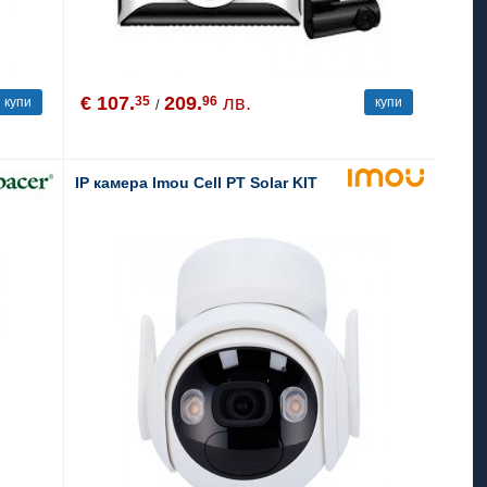
€ 107.
209.
лв.
35
96
купи
купи
/
IP камера Imou Cell PT Solar KIT