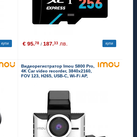
€ 95.
187.
лв.
78
33
купи
купи
/
Видеорегистратор Imou S800 Pro,
4K Car video recorder, 3840x2160,
FOV 123, H265, USB-C, Wi-Fi AP,
Build-in microphone and speaker,
G-Sensor module, MicroSD card up
to 256 GB, DC 5V/1A