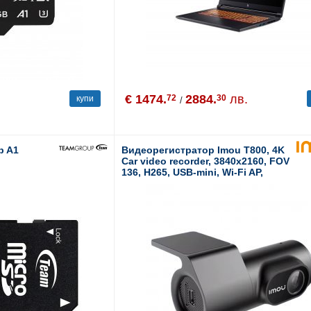
€ 1474.
2884.
лв.
72
30
купи
/
p A1
Видеорегистратор Imou T800, 4K
Car video recorder, 3840x2160, FOV
136, H265, USB-mini, Wi-Fi AP,
Build-in microphone and speaker,
G-Sensor module, MicroSD card up
to 256GB, DC 5V/1.5A