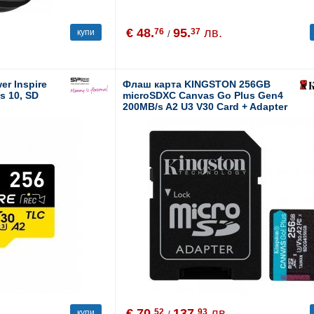
€ 48.
95.
лв.
76
37
купи
/
er Inspire
Флаш карта KINGSTON 256GB
s 10, SD
microSDXC Canvas Go Plus Gen4
200MB/s A2 U3 V30 Card + Adapter
€ 70.
137.
лв.
52
93
купи