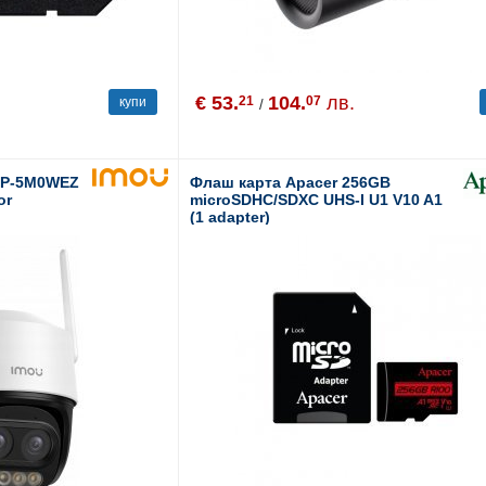
€ 53.
104.
лв.
21
07
купи
/
7DP-5M0WEZ
Флаш карта Apacer 256GB
or
microSDHC/SDXC UHS-I U1 V10 A1
(1 adapter)