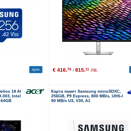
€ 416.
815.
лв.
76
11
купи
/
elios 18 AI
Карта памет Samsung microSDXC,
003, Intel
256GB, P9 Express, 800 MB/s, UHS-I
, 64GB
90 MB/s U3, V30, A1
orce RTX
 11 Pro