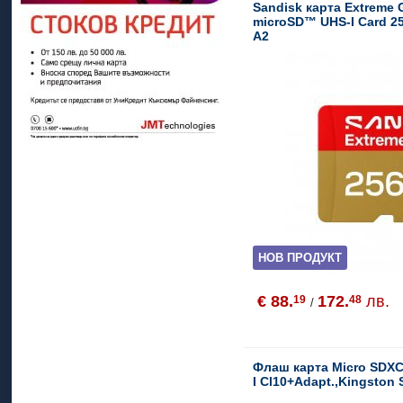
Sandisk карта Extreme
microSD™ UHS-I Card 2
A2
НОВ ПРОДУКТ
€ 88.
172.
лв.
19
48
/
Флаш карта Micro SDXC
I Cl10+Adapt.,Kingston 