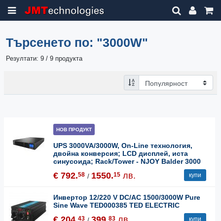
Търсенето по:
"3000W"
Резултати: 9 / 9 продукта
НОВ ПРОДУКТ
UPS 3000VA/3000W, On-Line технология,
двойна конверсия; LCD дисплей, иста
синусоида; Rack/Tower - NJOY Balder 3000
€ 792.
1550.
лв.
58
15
купи
/
Инвертор 12/220 V DC/AC 1500/3000W Pure
Sine Wave TED000385 TED ELECTRIC
€ 204.
399.
лв.
43
83
купи
/