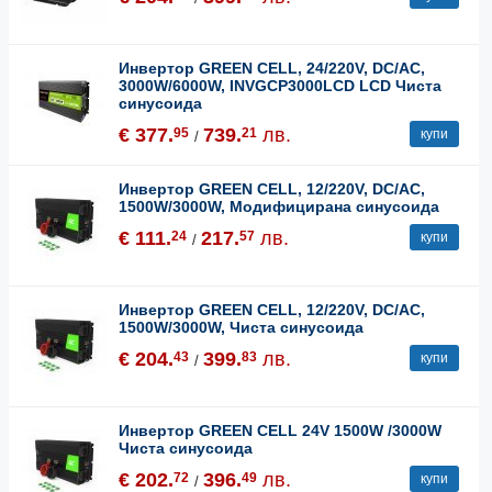
Инвертор GREEN CELL, 24/220V, DC/AC,
3000W/6000W, INVGCP3000LCD LCD Чиста
синусоида
€ 377.
739.
лв.
95
21
купи
/
Инвертор GREEN CELL, 12/220V, DC/AC,
1500W/3000W, Модифицирана синусоида
€ 111.
217.
лв.
24
57
купи
/
Инвертор GREEN CELL, 12/220V, DC/AC,
1500W/3000W, Чиста синусоида
€ 204.
399.
лв.
43
83
купи
/
Инвертор GREEN CELL 24V 1500W /3000W
Чиста синусоида
€ 202.
396.
лв.
72
49
купи
/