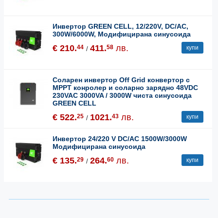
Инвертор GREEN CELL, 12/220V, DC/AC,
300W/6000W, Модифицирана синусоида
€ 210.
411.
лв.
44
58
купи
/
Соларен инвертор Off Grid конвертор с
MPPT конролер и соларно зарядно 48VDC
230VAC 3000VA / 3000W чиста синусоида
GREEN CELL
€ 522.
1021.
лв.
25
43
купи
/
Инвертор 24/220 V DC/AC 1500W/3000W
Модифицирана синусоида
€ 135.
264.
лв.
29
60
купи
/