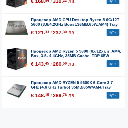
€ 168.
330.
лв.
84
22
купи
/
Процесор AMD CPU Desktop Ryzen 5 6C/12T
5600 (3.6/4.2GHz Boost,36MB,65W,AM4) Tray
€ 121.
237.
лв.
33
30
купи
/
Процесор AMD Ryzen 5 5600 (6x/12x), s. AM4,
Box, 3.5- 4.4GHz, 35MB Cache, TDP 65W
€ 143.
280.
лв.
45
56
купи
/
Процесор AMD RYZEN 5 5600X 6-Core 3.7
GHz (4.6 GHz Turbo) 35MB/65W/AM4/Tray
€ 148.
289.
лв.
15
76
купи
/