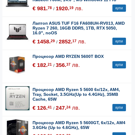
€ 981.
1920.
лв.
78
19
купи
/
Лаптоп ASUS TUF F16 FA608UH-RV013, AMD
Ryzen 7 260, 16GB DDR5, 1TB, RTX 5050,
16.0", noOS
€ 1458.
2852.
лв.
29
17
купи
/
Процесор AMD RYZEN 5600T BOX
€ 182.
356.
лв.
21
37
купи
/
Процесор AMD Ryzen 5 5600 6x/12x, AM4,
Tray, Socket, 3.5GHz(Up to 4.4GHz), 35MB
Cache, 65W
€ 126.
247.
лв.
41
24
купи
/
Процесор AMD Ryzen 5 5600GT, 6x/12x, AM4
3.6GHz (Up to 4.6GHz), 65W