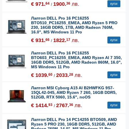
€ 971.
1900.
лв.
64
36
купи
/
Лаптоп DELL Pro 16 PC16255
BTO510_PC16255_EMEA, AMD Ryzen 5 PRO
230, 16GB DDR5, 1TB, AMD Radeon 760M,
16.0", MS Windows 11 Pro
€ 931.
1822.
лв.
66
17
купи
/
Лаптоп DELL Pro 16 PC16255
BTO603_PC16255_EMEA, AMD Ryzen AI 7 350,
16GB DDR5, 512GB, AMD Radeon 860M, 16.0",
MS Windows 11 Pro
€ 1039.
2033.
лв.
60
28
купи
/
Лаптоп MSI Cyborg A15 AI B2HWFKG 9S7-
15QL42-045, AMD Ryzen 7 260, 16GB DDR5,
512GB, RTX 5060, 15.6", noOS
€ 1414.
2767.
лв.
93
36
купи
/
Лаптоп DELL Pro 14 PC14255 BTO509, AMD
Ryzen 5 PRO 230, 16GB DDR5, 512GB, AMD
Radeon 760M, 14.0", MS Windows 11 Pro