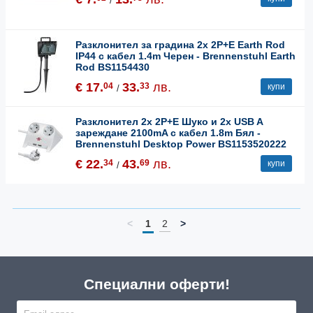
/
Разклонител за градина 2x 2P+E Earth Rod
IP44 с кабел 1.4m Черен - Brennenstuhl Earth
Rod BS1154430
€ 17.
33.
лв.
04
33
купи
/
Разклонител 2x 2P+E Шуко и 2x USB A
зареждане 2100mA с кабел 1.8m Бял -
Brennenstuhl Desktop Power BS1153520222
€ 22.
43.
лв.
34
69
купи
/
<
1
2
>
Специални оферти!