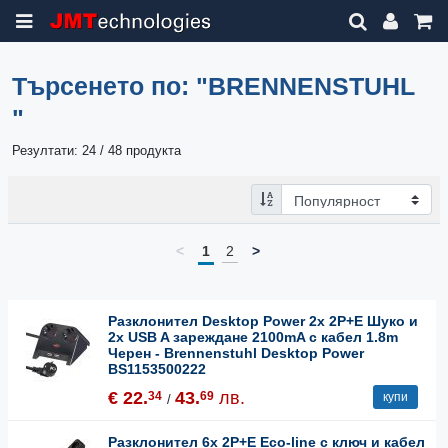
Търсенето по:
"BRENNENSTUHL
"
Резултати: 24 / 48 продукта
<
1
2
>
Разклонител Desktop Power 2x 2P+E Шуко и
2x USB A зареждане 2100mA с кабел 1.8m
Черен - Brennenstuhl Desktop Power
BS1153500222
€ 22.
43.
лв.
34
69
купи
/
Разклонител 6x 2P+E Eco-line с ключ и кабел