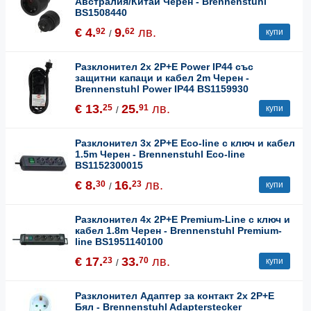
Австралия/Китай Черен - Brennenstuhl
BS1508440
€ 4.
9.
лв.
92
62
купи
/
Разклонител 2x 2P+E Power IP44 със
защитни капаци и кабел 2m Черен -
Brennenstuhl Power IP44 BS1159930
€ 13.
25.
лв.
25
91
купи
/
Разклонител 3x 2P+E Eco-line с ключ и кабел
1.5m Черен - Brennenstuhl Eco-line
BS1152300015
€ 8.
16.
лв.
30
23
купи
/
Разклонител 4x 2P+E Premium-Line с ключ и
кабел 1.8m Черен - Brennenstuhl Premium-
line BS1951140100
€ 17.
33.
лв.
23
70
купи
/
Разклонител Адаптер за контакт 2x 2P+E
Бял - Brennenstuhl Adapterstecker