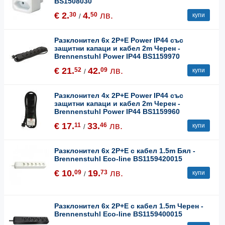
BS1508030
€ 2.
4.
лв.
30
50
купи
/
Разклонител 6x 2P+E Power IP44 със
защитни капаци и кабел 2m Черен -
Brennenstuhl Power IP44 BS1159970
€ 21.
42.
лв.
52
09
купи
/
Разклонител 4x 2P+E Power IP44 със
защитни капаци и кабел 2m Черен -
Brennenstuhl Power IP44 BS1159960
€ 17.
33.
лв.
11
46
купи
/
Разклонител 6x 2P+E с кабел 1.5m Бял -
Brennenstuhl Eco-line BS1159420015
€ 10.
19.
лв.
09
73
купи
/
Разклонител 6x 2P+E с кабел 1.5m Черен -
Brennenstuhl Eco-line BS1159400015