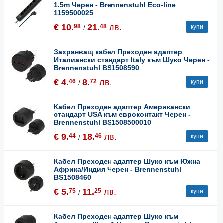
1.5m Черен - Brennenstuhl Eco-line
1159500025
€ 10.
21.
лв.
98
48
купи
/
Захранващ кабел Преходен адаптер
Италиански стандарт Italy към Шуко Черен -
Brennenstuhl BS1508590
€ 4.
8.
лв.
46
72
купи
/
Кабел Преходен адаптер Американски
стандарт USA към евроконтакт Черен -
Brennenstuhl BS1508500010
€ 9.
18.
лв.
44
46
купи
/
Кабел Преходен адаптер Шуко към Южна
Африка/Индия Черен - Brennenstuhl
BS1508460
€ 5.
11.
лв.
75
25
купи
/
Кабел Преходен адаптер Шуко към