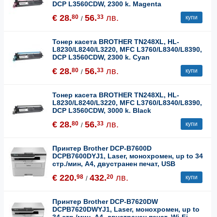
DCP L3560CDW, 2300 k. Magenta
€ 28.
56.
лв.
80
33
купи
/
Тонер касета BROTHER TN248XL, HL-
L8230/L8240/L3220, MFC L3760/L8340/L8390,
DCP L3560CDW, 2300 k. Cyan
€ 28.
56.
лв.
80
33
купи
/
Тонер касета BROTHER TN248XL, HL-
L8230/L8240/L3220, MFC L3760/L8340/L8390,
DCP L3560CDW, 3000 k. Black
€ 28.
56.
лв.
80
33
купи
/
Принтер Brother DCP-B7600D
DCPB7600DYJ1, Laser, монохромен, up to 34
стр./мин, A4, двустранен печат, USB
€ 220.
432.
лв.
98
20
купи
/
Принтер Brother DCP-B7620DW
DCPB7620DWYJ1, Laser, монохромен, up to
34 стр./мин, A4, двустранен печат, Wi-Fi,