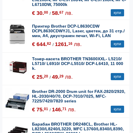
L6710DW, 75000k
€ 30.
58.
лв.
00
67
купи
/
Принтер Brother DCP-L8630CDW
DCPL8630CDWYJ1, Laser, цветен, до 31 стр./
мин, A4, двустранен печат, Wi-Fi, LAN
€ 644.
1261.
лв.
82
16
купи
/
Тонер-касета BROTHER TN3600XXL- L5210/
L5710/ L6910/ DCP-L5510/ DCP-L6410, 11 000
k.
€ 25.
49.
лв.
20
29
купи
/
Brother DR-2000 Drum unit for FAX-2820/2920,
HL-2030/40/70, DCP-7010/7025, MFC-
7225/7420/7820 series
€ 75.
146.
лв.
01
71
купи
/
Барабан BROTHER DR248CL, Brother HL-
L8230/L8240/L3220, MFC L3760/L8340/L8390,