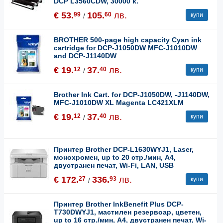
DCP L3560CDW, 30000 k.
€ 53.
105.
лв.
99
60
купи
/
BROTHER 500-page high capacity Cyan ink
cartridge for DCP-J1050DW MFC-J1010DW
and DCP-J1140DW
€ 19.
37.
лв.
12
40
купи
/
Brother Ink Cart. for DCP-J1050DW, -J1140DW,
MFC-J1010DW XL Magenta LC421XLM
€ 19.
37.
лв.
12
40
купи
/
Принтер Brother DCP-L1630WYJ1, Laser,
монохромен, up to 20 стр./мин, A4,
двустранен печат, Wi-Fi, LAN, USB
€ 172.
336.
лв.
27
93
купи
/
Принтер Brother InkBenefit Plus DCP-
T730DWYJ1, мастилен резервоар, цветен,
up to 16 стр./мин, A4, двустранен печат, Wi-