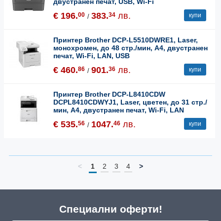
двустранен печат, USB, Wi-Fi
€ 196.
383.
лв.
00
34
купи
/
Принтер Brother DCP-L5510DWRE1, Laser,
монохромен, до 48 стр./мин, A4, двустранен
печат, Wi-Fi, LAN, USB
€ 460.
901.
лв.
86
36
купи
/
Принтер Brother DCP-L8410CDW
DCPL8410CDWYJ1, Laser, цветен, до 31 стр./
мин, A4, двустранен печат, Wi-Fi, LAN
€ 535.
1047.
лв.
56
46
купи
/
<
1
2
3
4
>
Специални оферти!