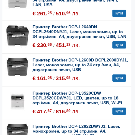
LAN, USB
€ 261.
510.
лв.
25
96
купи
/
Принтер Brother DCP-L2640DN
DCPL2640DNYJ1, Laser, монохромен, up to
34 стр./мин, A4, двустранен печат, USB, LAN
€ 230.
451.
лв.
66
13
купи
/
Принтер Brother DCP-L2600D DCPL2600DYJ1,
Laser, монохромен, up to 34 стр./мин, A4,
двустранен печат, USB
€ 161.
315.
лв.
08
05
купи
/
Принтер Brother DCP-L3520CDW
DCPL3520CDWYJ1, LED, цветен, up to 18
стр./мин, A4, двустранен печат, USB, Wi-Fi
€ 417.
816.
лв.
67
89
купи
/
Принтер Brother DCP-L2622DWYJ1, Laser,
монохромен, up to 34 стр./мин, A4,