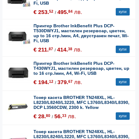
Fi, USB
€ 253.
495.
лв.
52
84
купи
/
Принтер Brother InkBenefit Plus DCP-
T530DWYJ1, мастилен резервоар, цветен,
up to 16 стр./мин, A4, двустранен печат, Wi-
Fi, USB
€ 211.
414.
лв.
87
38
купи
/
Принтер Brother InkBenefit Plus DCP-
T430WYJ1, мастилен резервоар, цветен, up
to 16 стр./мин, A4, Wi-Fi, USB
€ 194.
379.
лв.
12
67
купи
/
Тонер касета BROTHER TN248XL, HL-
L8230/L8240/L3220, MFC L3760/L8340/L8390,
DCP L3560CDW, 2300 k. Yellow
€ 28.
56.
лв.
80
33
купи
/
Тонер касета BROTHER TN248XL, HL-
L8230/L8240/L3220, MFC L3760/L8340/L8390,