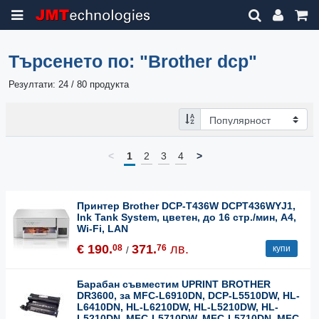
Търсенето по:
"Brother dcp"
Резултати: 24 / 80 продукта
<
1
2
3
4
>
Принтер Brother DCP-T436W DCPT436WYJ1,
Ink Tank System, цветен, до 16 стр./мин, A4,
Wi-Fi, LAN
€ 190.
371.
лв.
08
76
купи
/
Барабан съвместим UPRINT BROTHER
DR3600, за MFC-L6910DN, DCP-L5510DW, HL-
L6410DN, HL-L6210DW, HL-L5210DW, HL-
L5210DN, MFC-L5710DW, MFC-L5710DN, MFC-