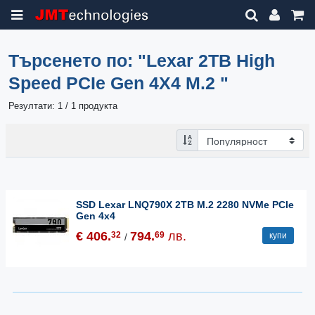
Търсенето по:
"Lexar 2TB High
Speed PCIe Gen 4X4 M.2 "
Резултати: 1 / 1 продукта
SSD Lexar LNQ790X 2TB M.2 2280 NVMe PCIe
Gen 4x4
€ 406.
794.
лв.
32
69
купи
/