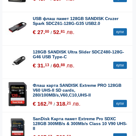
USB флаш памет 128GB SANDISK Cruzer
Spark SDCZ61-128G-G35 USB2.0
€ 27.
52.
лв.
00
81
купи
/
128GB SANDISK Ultra Slider SDCZ480-128G-
G46 USB Type-C
€ 31.
60.
лв.
13
88
купи
/
Флаш карта SANDISK Extreme PRO 128GB
V60 UHS-II SD cards,
280/100MB/s,V60,C10,UHS-II
€ 162.
318.
лв.
70
21
купи
/
SanDisk Карта памет Extreme Pro SDXC
128GB 300MB/s & 300Mb/s Class 10 V90 UHS-
II