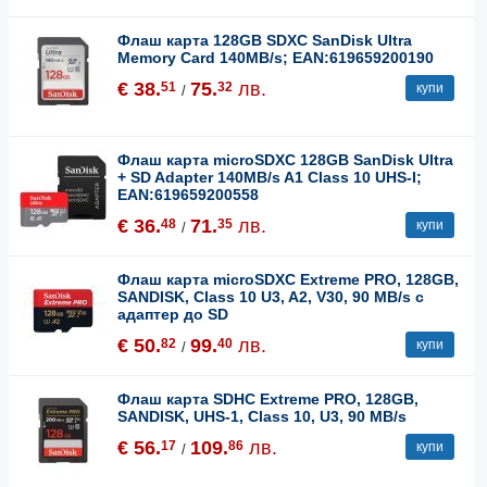
Флаш карта 128GB SDXC SanDisk Ultra
Memory Card 140MB/s; EAN:619659200190
€ 38.
75.
лв.
51
32
купи
/
Флаш карта microSDXC 128GB SanDisk Ultra
+ SD Adapter 140MB/s A1 Class 10 UHS-I;
EAN:619659200558
€ 36.
71.
лв.
48
35
купи
/
Флаш карта microSDXC Extreme PRO, 128GB,
SANDISK, Class 10 U3, A2, V30, 90 MB/s с
адаптер до SD
€ 50.
99.
лв.
82
40
купи
/
Флаш карта SDHC Extreme PRO, 128GB,
SANDISK, UHS-1, Class 10, U3, 90 MB/s
€ 56.
109.
лв.
17
86
купи
/