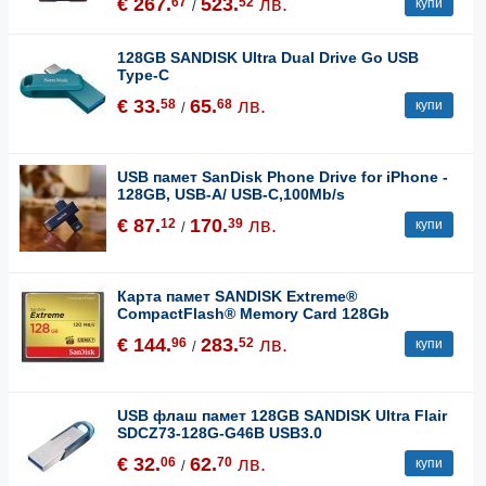
€ 267.
523.
лв.
67
52
купи
/
128GB SANDISK Ultra Dual Drive Go USB
Type-C
€ 33.
65.
лв.
58
68
купи
/
USB памет SanDisk Phone Drive for iPhone -
128GB, USB-A/ USB-C,100Mb/s
€ 87.
170.
лв.
12
39
купи
/
Карта памет SANDISK Extreme®
CompactFlash® Memory Card 128Gb
€ 144.
283.
лв.
96
52
купи
/
USB флаш памет 128GB SANDISK Ultra Flair
SDCZ73-128G-G46B USB3.0
€ 32.
62.
лв.
06
70
купи
/