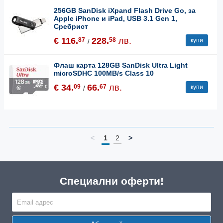
256GB SanDisk iXpand Flash Drive Go, за
Apple iPhone и iPad, USB 3.1 Gen 1,
Сребрист
€ 116.
228.
лв.
87
58
купи
/
Флаш карта 128GB SanDisk Ultra Light
microSDHC 100MB/s Class 10
€ 34.
66.
лв.
09
67
купи
/
<
1
2
>
Специални оферти!