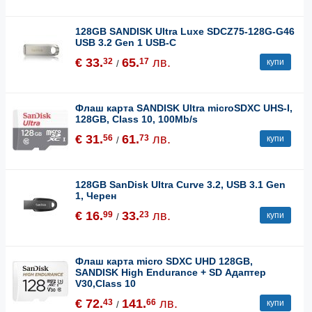
128GB SANDISK Ultra Luxe SDCZ75-128G-G46
USB 3.2 Gen 1 USB-C
€ 33.
65.
лв.
32
17
купи
/
Флаш карта SANDISK Ultra microSDXC UHS-I,
128GB, Class 10, 100Mb/s
€ 31.
61.
лв.
56
73
купи
/
128GB SanDisk Ultra Curve 3.2, USB 3.1 Gen
1, Черен
€ 16.
33.
лв.
99
23
купи
/
Флаш карта micro SDXC UHD 128GB,
SANDISK High Endurance + SD Адаптер
V30,Class 10
€ 72.
141.
лв.
43
66
купи
/