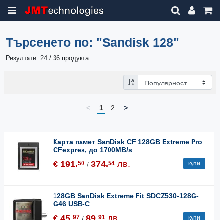
Търсенето по:
"Sandisk 128"
Резултати: 24 / 36 продукта
<
1
2
>
Карта памет SanDisk CF 128GB Extreme Pro
CFexpres, до 1700MB/s
€ 191.
374.
лв.
50
54
купи
/
128GB SanDisk Extreme Fit SDCZ530-128G-
G46 USB-C
€ 45.
89.
лв.
97
91
купи
/