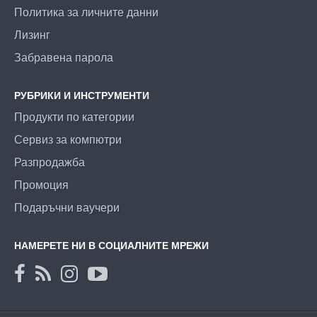
Политика за личните данни
Лизинг
Забравена парола
РУБРИКИ И ИНСТРУМЕНТИ
Продукти по категории
Сервиз за компютри
Разпродажба
Промоция
Подаръчни ваучери
НАМЕРЕТЕ НИ В СОЦИАЛНИТЕ МРЕЖИ