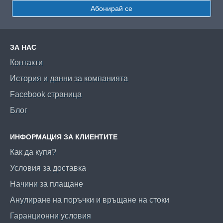
Абонирай се
ЗА НАС
Контакти
История и данни за компанията
Facebook страница
Блог
ИНФОРМАЦИЯ ЗА КЛИЕНТИТЕ
Как да купя?
Условия за доставка
Начини за плащане
Анулиране на поръчки и връщане на стоки
Гаранционни условия