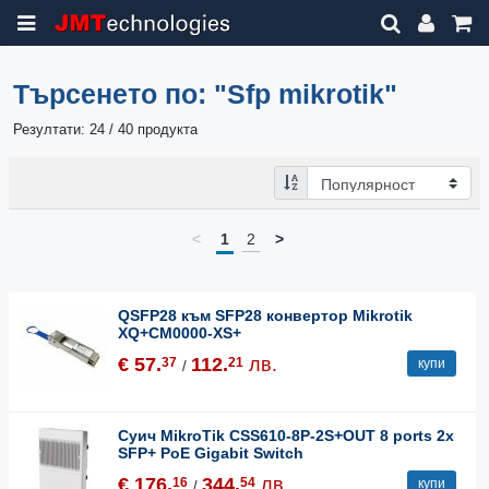
Търсенето по:
"Sfp mikrotik"
Резултати: 24 / 40 продукта
<
1
2
>
QSFP28 към SFP28 конвертор Mikrotik
XQ+CM0000-XS+
€ 57.
112.
лв.
37
21
купи
/
Суич MikroTik CSS610-8P-2S+OUT 8 ports 2x
SFP+ PoE Gigabit Switch
€ 176.
344.
лв.
16
54
купи
/