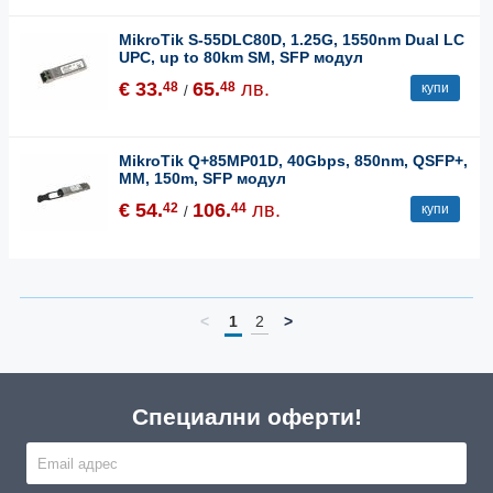
MikroTik S-55DLC80D, 1.25G, 1550nm Dual LC
UPC, up to 80km SM, SFP модул
€ 33.
65.
лв.
48
48
купи
/
MikroTik Q+85MP01D, 40Gbps, 850nm, QSFP+,
MM, 150m, SFP модул
€ 54.
106.
лв.
42
44
купи
/
<
1
2
>
Специални оферти!