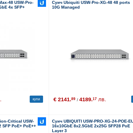
Max-48 USW-Pro-
Суич Ubiquiti USW-Pro-XG-48 48 ports
 GbE 4x SFP+
10G Managed
h
.
€ 2141.
4189.
лв.
89
17
купи
/
on-Critical USW-
Суич UBIQUITI USW-PRO-XG-24-POE-E
s 2 SFP PoE+ PoE++
16x10GbE 8x2.5GbE 2x25G SFP28 PoE
Layer 3