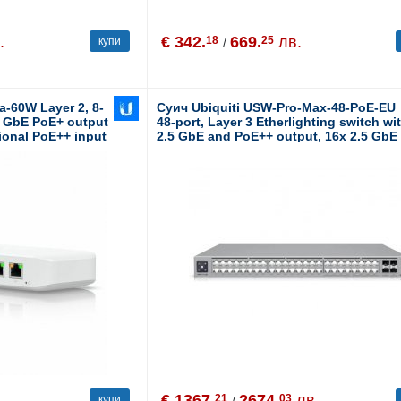
.
€ 342.
669.
лв.
18
25
купи
/
a-60W Layer 2, 8-
Суич Ubiquiti USW-Pro-Max-48-PoE-EU
x GbE PoE+ output
48-port, Layer 3 Etherlighting switch wi
tional PoE++ input
2.5 GbE and PoE++ output, 16x 2.5 GbE
ports including (8) PoE+ and (8) PoE++,
32x GbE ports including (24) PoE+ and 
PoE++, 4x 10G SFP+ ports, DC power
backup ready, 720W
€ 1367.
2674.
лв.
21
03
купи