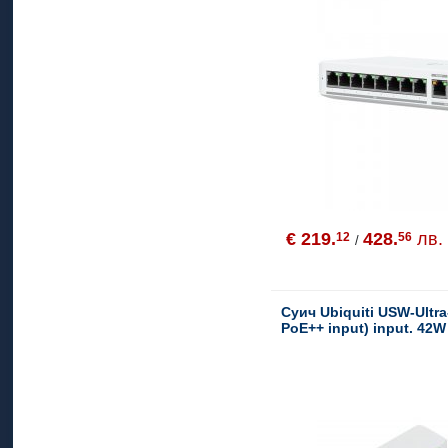
€ 219.
428.
лв.
12
56
/
Суич Ubiquiti USW-Ultra
PoE++ input) input. 42W