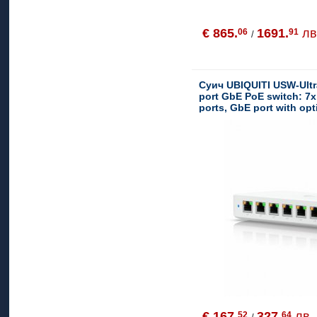
€ 865.
1691.
лв
06
91
/
Суич UBIQUITI USW-Ultr
port GbE PoE switch: 7
ports, GbE port with op
€ 167.
327.
лв.
52
64