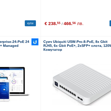
€ 238.
466.
лв.
55
56
купи
/
rprise-24-PoE 24
Суич Ubiquiti USW-Pro-8-PoE, 8x Gbit
P+ Managed
RJ45, 6x Gbit PoE+, 2xSFP+ слота, 120
Комутатор