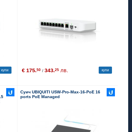
€ 175.
343.
лв.
50
25
купи
купи
/
Суич UBIQUITI USW-Pro-Max-16-PoE 16
.5
ports PoE Managed
x