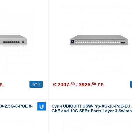
в.
€ 2007.
3926.
лв.
59
50
купи
/
X-2.5G-8-POE 8-
Суич UBIQUITI USW-Pro-XG-10-PoE-EU 
GbE and 10G SFP+ Ports Layer 3 Switc