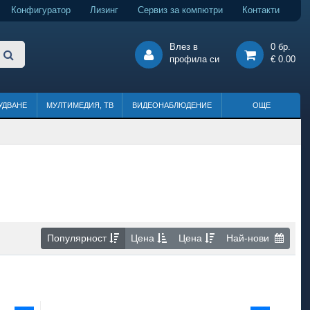
Конфигуратор
Лизинг
Сервиз за компютри
Контакти
Влез в
0 бр.
профила си
€ 0.00
УДВАНЕ
МУЛТИМЕДИЯ, ТВ
ВИДЕОНАБЛЮДЕНИЕ
ОЩЕ
Популярност
Цена
Цена
Най-нови