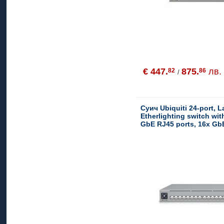
€ 447.
875.
лв.
82
86
/
Суич Ubiquiti 24-port, L
Etherlighting switch wit
GbE RJ45 ports, 16x GbE
10G SFP+ ports