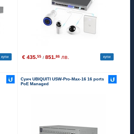
€ 435.
851.
лв.
55
86
купи
купи
/
Суич UBIQUITI USW-Pro-Max-16 16 ports
PoE Managed