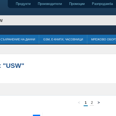
Продукти
Производители
Промоции
Разпродажба
СЪХРАНЕНИЕ НА ДАННИ
GSM, Е-КНИГИ, ЧАСОВНИЦИ
МРЕЖОВО ОБОР
:
"USW"
<
1
2
>