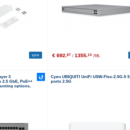
€ 692.
1355.
лв.
87
14
купи
/
ayer 3
Суич UBIQUITI UniFi USW-Flex-2.5G-5 5
th 2.5 GbE, PoE++
ports 2.5G
ounting options,
, 12x GbE PoE+
s, 180W total PoE