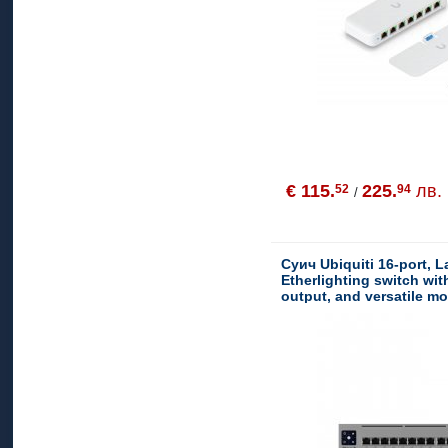
€ 115.
225.
лв.
52
94
/
Суич Ubiquiti 16-port, L
Etherlighting switch wi
output, and versatile m
4x 2.5 GbE PoE++ ports
ports, 2x 10G SFP+ port
availability