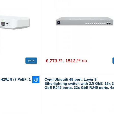
€ 773.
1512.
лв.
12
09
купи
/
-42W, 8 (7 PoE+; 1
Суич Ubiquiti 48-port, Layer 3
Etherlighting switch with 2.5 GbE, 16x 2
GbE RJ45 ports, 32x GbE RJ45 ports, 4
10G SFP+ ports