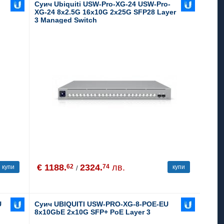
Суич Ubiquiti USW-Pro-XG-24 USW-Pro-
XG-24 8x2.5G 16x10G 2x25G SFP28 Layer
3 Managed Switch
€ 1188.
2324.
лв.
62
74
купи
купи
/
U
Суич UBIQUITI USW-PRO-XG-8-POE-EU
8x10GbE 2x10G SFP+ PoE Layer 3