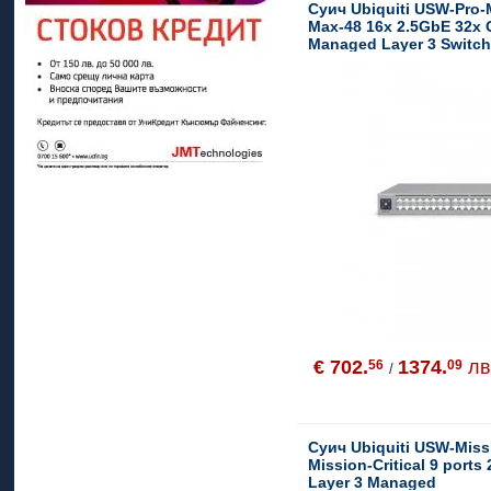
Суич Ubiquiti USW-Pro-
Max-48 16x 2.5GbE 32x
Managed Layer 3 Switc
€ 702.
1374.
лв
56
09
/
Суич Ubiquiti USW-Missi
Mission-Critical 9 port
Layer 3 Managed