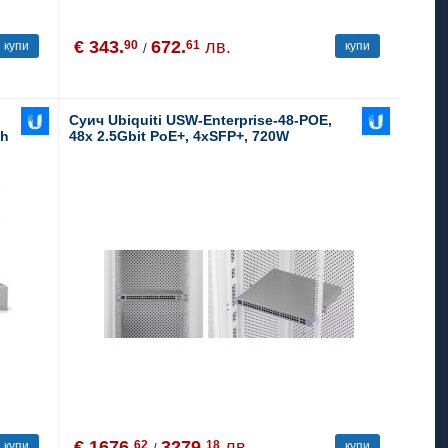
€ 343.
672.
лв.
90
61
купи
купи
/
Суич Ubiquiti USW-Enterprise-48-POE,
th
48x 2.5Gbit PoE+, 4xSFP+, 720W
(8)
€ 1676.
3279.
лв.
62
18
купи
купи