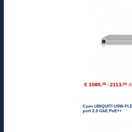
€ 1080.
2113.
л
38
04
/
Суич UBIQUITI USW-FLE
port 2.5 GbE PoE++