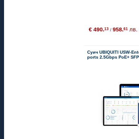
€ 490.
958.
лв.
13
61
/
Суич UBIQUITI USW-Ente
ports 2.5Gbps PoE+ SF