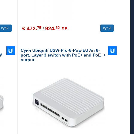
€ 472.
924.
лв.
75
62
купи
купи
/
Суич Ubiquiti USW-Pro-8-PoE-EU An 8-
W
port, Layer 3 switch with PoE+ and PoE++
output.