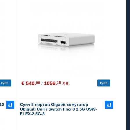
€ 540.
1056.
лв.
00
15
купи
купи
/
10
Суич 8-портов Gigabit комутатор
h
Ubiquiti UniFi Switch Flex 8 2.5G USW-
FLEX-2.5G-8