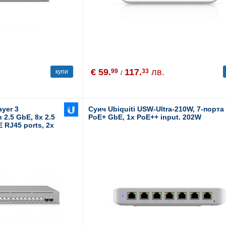
€ 59.
117.
лв.
99
33
купи
/
ayer 3
Суич Ubiquiti USW-Ultra-210W, 7-порта
h 2.5 GbE, 8x 2.5
PoE+ GbE, 1x PoE++ input. 202W
 RJ45 ports, 2x