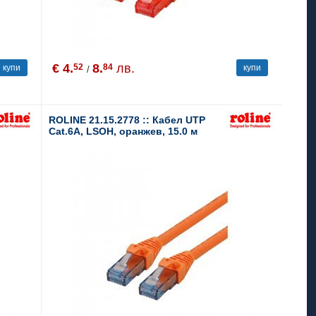
€ 4.
8.
лв.
52
84
купи
купи
/
ROLINE 21.15.2778 :: Кабел UTP
Cat.6A, LSOH, оранжев, 15.0 м