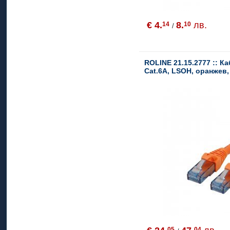
€ 4.
8.
лв.
14
10
/
ROLINE 21.15.2777 :: К
Cat.6A, LSOH, оранжев,
05
04