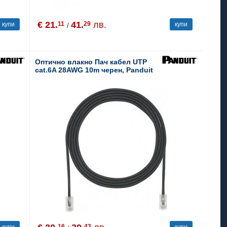
€ 21.
41.
лв.
11
29
купи
купи
/
Оптично влакно Пач кабел UTP
cat.6A 28AWG 10m черен, Panduit
16
43
купи
купи