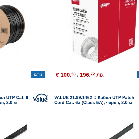
€ 100.
196.
лв.
58
72
купи
/
ел UTP Cat. 6
VALUE 21.99.1462 :: Кабел UTP Patch
ен, 2.0 м
Cord Cat. 6a (Class EA), черен, 2.0 м