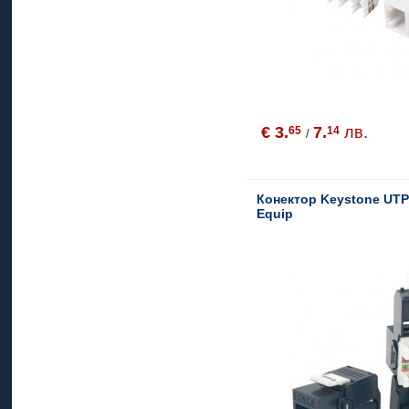
€ 3.
7.
лв.
65
14
/
Конектор Keystone UTP
Equip