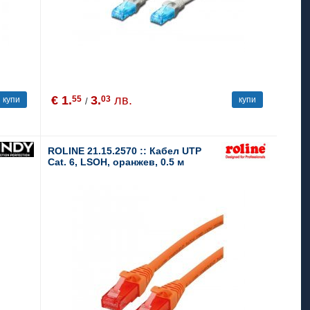
€ 1.
3.
лв.
55
03
купи
купи
/
ROLINE 21.15.2570 :: Кабел UTP
Cat. 6, LSOH, оранжев, 0.5 м