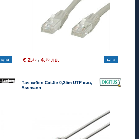
€ 2.
4.
лв.
23
36
купи
купи
/
Пач кабел Cat.5e 0,25m UTP сив,
Assmann