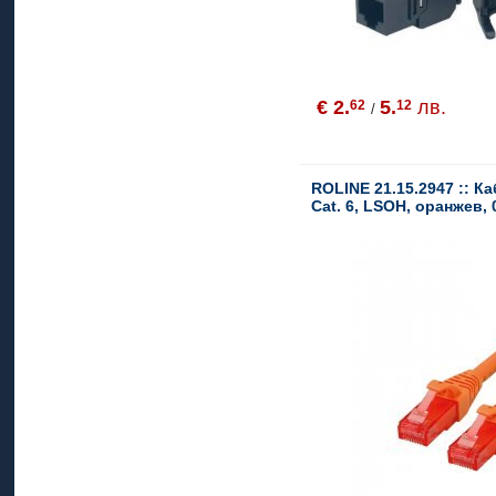
€ 2.
5.
лв.
62
12
/
ROLINE 21.15.2947 :: К
Cat. 6, LSOH, оранжев, 