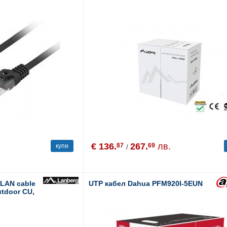
€ 136.
267.
лв.
87
69
купи
/
LAN cable
UTP кабел Dahua PFM920I-5EUN
utdoor CU,