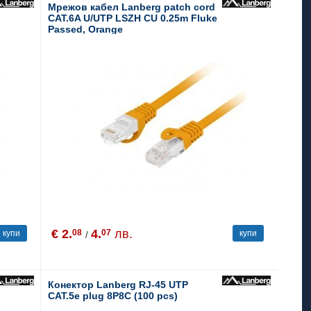
Мрежов кабел Lanberg patch cord
CAT.6A U/UTP LSZH CU 0.25m Fluke
Passed, Orange
€ 2.
4.
лв.
08
07
купи
купи
/
Конектор Lanberg RJ-45 UTP
CAT.5e plug 8P8C (100 pcs)