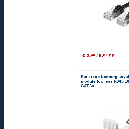
€ 3.
6.
лв.
48
81
/
Конектор Lanberg keys
module toolless RJ45 1
CAT.6a