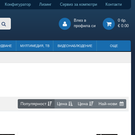
Конфигуратор
Лизинг
Сервиз за компютри
Контакти
Влез в
0 бр.
профила си
€ 0.00
УДВАНЕ
МУЛТИМЕДИЯ, ТВ
ВИДЕОНАБЛЮДЕНИЕ
ОЩЕ
Популярност
Цена
Цена
Най-нови