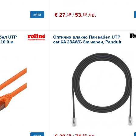
€ 27.
53.
лв.
19
18
купи
/
абел UTP
Оптично влакно Пач кабел UTP
 10.0 м
cat.6A 28AWG 8m черен, Panduit
10
52
купи