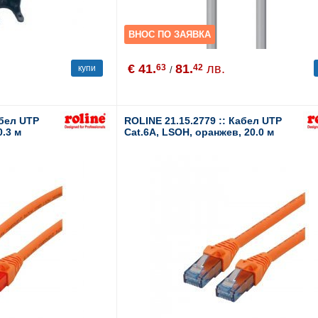
ВНОС ПО ЗАЯВКА
€ 41.
81.
лв.
63
42
купи
/
абел UTP
ROLINE 21.15.2779 :: Кабел UTP
0.3 м
Cat.6A, LSOH, оранжев, 20.0 м