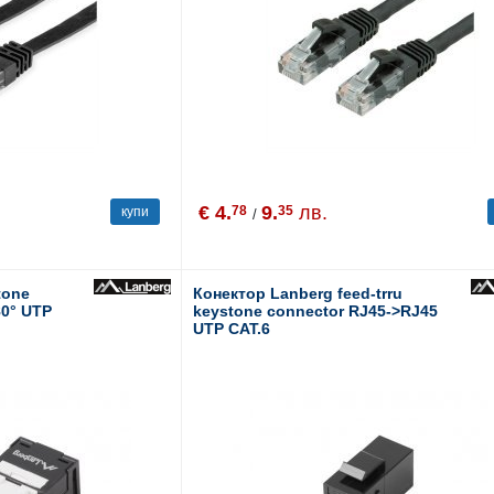
€ 4.
9.
лв.
78
35
купи
/
tone
Конектор Lanberg feed-trru
80° UTP
keystone connector RJ45->RJ45
UTP CAT.6