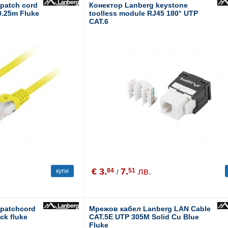
patch cord
Конектор Lanberg keystone
0.25m Fluke
toolless module RJ45 180° UTP
CAT.6
€ 3.
7.
лв.
84
51
купи
/
patchcord
Мрежов кабел Lanberg LAN Cable
ck fluke
CAT.5E UTP 305M Solid Cu Blue
Fluke