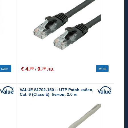
€ 4.
9.
лв.
80
39
купи
купи
/
VALUE S1702-150 :: UTP Patch кабел,
Cat. 6 (Class E), бежов, 2.0 м