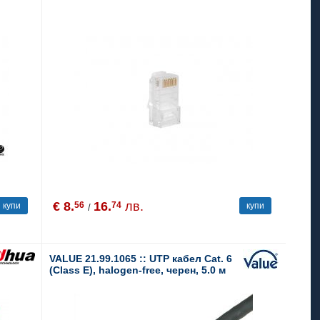
€ 8.
16.
лв.
56
74
купи
купи
/
VALUE 21.99.1065 :: UTP кабел Cat. 6
(Class E), halogen-free, черен, 5.0 м