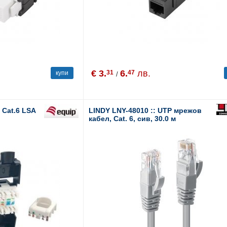
€ 3.
6.
лв.
31
47
купи
/
 Cat.6 LSA
LINDY LNY-48010 :: UTP мрежов
кабел, Cat. 6, сив, 30.0 м