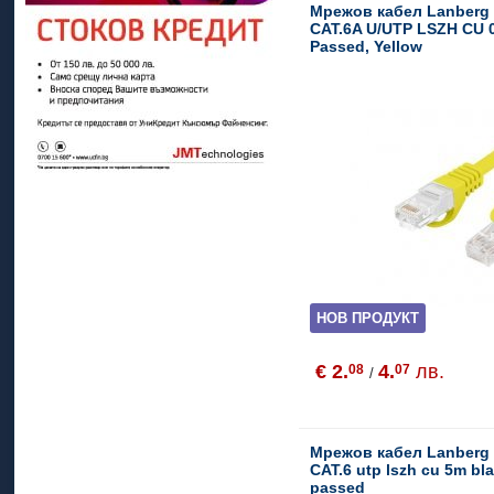
Мрежов кабел Lanberg 
CAT.6A U/UTP LSZH CU 
Passed, Yellow
НОВ ПРОДУКТ
€ 2.
4.
лв.
08
07
/
Мрежов кабел Lanberg 
CAT.6 utp lszh cu 5m bla
passed