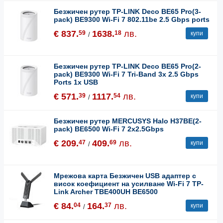
Безжичен рутер TP-LINK Deco BE65 Pro(3-
pack) BE9300 Wi-Fi 7 802.11be 2.5 Gbps ports
€ 837.
1638.
лв.
59
18
купи
/
Безжичен рутер TP-LINK Deco BE65 Pro(2-
pack) BE9300 Wi-Fi 7 Tri-Band 3x 2.5 Gbps
Ports 1x USB
€ 571.
1117.
лв.
39
54
купи
/
Безжичен рутер MERCUSYS Halo H37BE(2-
pack) BE6500 Wi-Fi 7 2x2.5Gbps
€ 209.
409.
лв.
47
69
купи
/
Мрежова карта Безжичен USB адаптер с
висок коефициент на усилване Wi-Fi 7 TP-
Link Archer TBE400UH BE6500
€ 84.
164.
лв.
04
37
купи
/