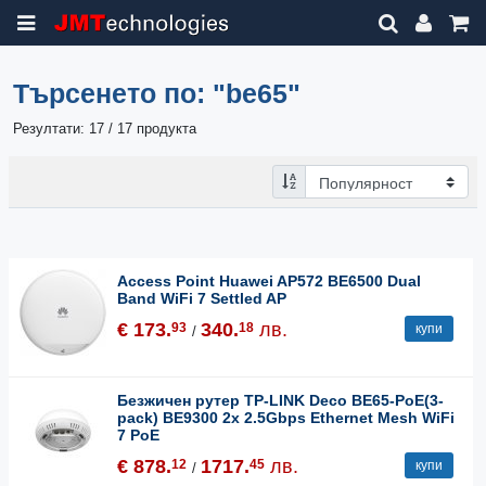
Търсенето по:
"be65"
Резултати: 17 / 17 продукта
Access Point Huawei AP572 BE6500 Dual
Band WiFi 7 Settled AP
€ 173.
340.
лв.
93
18
купи
/
Безжичен рутер TP-LINK Deco BE65-PoE(3-
pack) BE9300 2x 2.5Gbps Ethernet Mesh WiFi
7 PoE
€ 878.
1717.
лв.
12
45
купи
/