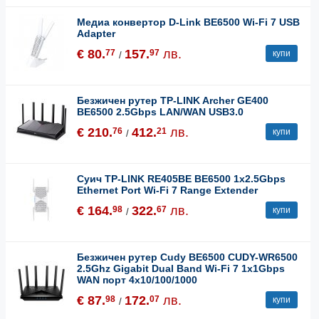
Медиа конвертор D-Link BE6500 Wi-Fi 7 USB
Adapter
€ 80.
157.
лв.
77
97
купи
/
Безжичен рутер TP-LINK Archer GE400
BE6500 2.5Gbps LAN/WAN USB3.0
€ 210.
412.
лв.
76
21
купи
/
Суич TP-LINK RE405BE BE6500 1x2.5Gbps
Ethernet Port Wi-Fi 7 Range Extender
€ 164.
322.
лв.
98
67
купи
/
Безжичен рутер Cudy BE6500 CUDY-WR6500
2.5Ghz Gigabit Dual Band Wi-Fi 7 1x1Gbps
WAN порт 4x10/100/1000
€ 87.
172.
лв.
98
07
купи
/