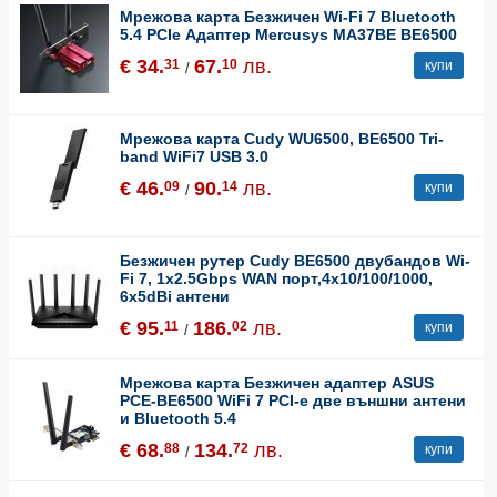
Мрежова карта Безжичен Wi-Fi 7 Bluetooth
5.4 PCIe Адаптер Mercusys MA37BE BE6500
€ 34.
67.
лв.
31
10
купи
/
Мрежова карта Cudy WU6500, BE6500 Tri-
band WiFi7 USB 3.0
€ 46.
90.
лв.
09
14
купи
/
Безжичен рутер Cudy BE6500 двубандов Wi-
Fi 7, 1x2.5Gbps WAN порт,4x10/100/1000,
6x5dBi антени
€ 95.
186.
лв.
11
02
купи
/
Мрежова карта Безжичен адаптер ASUS
PCE-BE6500 WiFi 7 PCI-e две външни антени
и Bluetooth 5.4
€ 68.
134.
лв.
88
72
купи
/