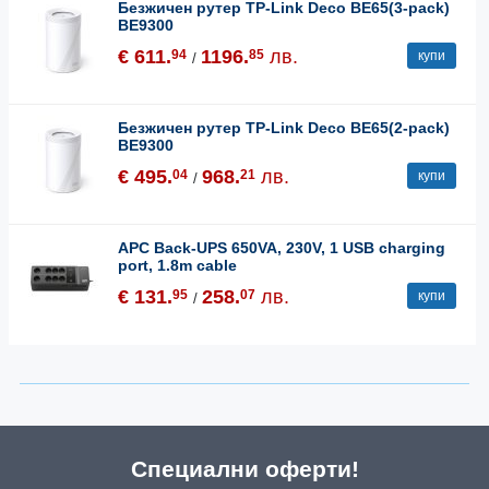
Безжичен рутер TP-Link Deco BE65(3-pack)
BE9300
€ 611.
1196.
лв.
94
85
купи
/
Безжичен рутер TP-Link Deco BE65(2-pack)
BE9300
€ 495.
968.
лв.
04
21
купи
/
APC Back-UPS 650VA, 230V, 1 USB charging
port, 1.8m cable
€ 131.
258.
лв.
95
07
купи
/
Специални оферти!