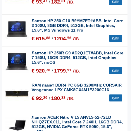
€ 93.
182.
лв.
47
81
купи
/
Лаптоп HP 250 G10 B9YM7ET#ABB, Intel Core
3 100U, 8GB DDR4, 512GB, Intel Graphics,
15.6", MS Windows 11 Pro
€ 615.
1204.
лв.
88
56
купи
/
Лаптоп HP 250R G9 AD2Q1ET#ABB, Intel Core
7 150U, 16GB DDR4, 512GB, Intel Graphics,
15.6", noOS
€ 920.
1799.
лв.
28
91
купи
/
RAM памет DDR4 PC 8GB 3200MHz CORSAIR
Vengeance LPX CMK8GX4M1E3200C16
€ 92.
180.
лв.
20
33
купи
/
Лаптоп ACER Nitro V 15 ANV15-52-72LD
NH.QZ7EX.011, Intel Core 7 240H, 16GB DDR4,
512GB, NVIDIA GeForce RTX 5050, 15.6",