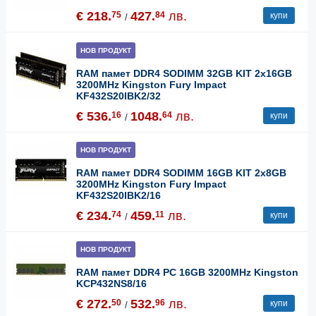
€ 218.
427.
лв.
75
84
купи
/
НОВ ПРОДУКТ
RAM памет DDR4 SODIMM 32GB KIT 2x16GB
3200MHz Kingston Fury Impact
KF432S20IBK2/32
€ 536.
1048.
лв.
16
64
купи
/
НОВ ПРОДУКТ
RAM памет DDR4 SODIMM 16GB KIT 2x8GB
3200MHz Kingston Fury Impact
KF432S20IBK2/16
€ 234.
459.
лв.
74
11
купи
/
НОВ ПРОДУКТ
RAM памет DDR4 PC 16GB 3200MHz Kingston
KCP432NS8/16
€ 272.
532.
лв.
50
96
купи
/