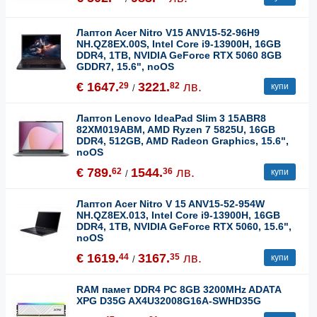
Лаптоп Acer Nitro V15 ANV15-52-96H9
NH.QZ8EX.00S, Intel Core i9-13900H, 16GB
DDR4, 1TB, NVIDIA GeForce RTX 5060 8GB
GDDR7, 15.6", noOS
€ 1647.
3221.
лв.
29
82
купи
/
Лаптоп Lenovo IdeaPad Slim 3 15ABR8
82XM019ABM, AMD Ryzen 7 5825U, 16GB
DDR4, 512GB, AMD Radeon Graphics, 15.6",
noOS
€ 789.
1544.
лв.
62
36
купи
/
Лаптоп Acer Nitro V 15 ANV15-52-954W
NH.QZ8EX.013, Intel Core i9-13900H, 16GB
DDR4, 1TB, NVIDIA GeForce RTX 5060, 15.6",
noOS
€ 1619.
3167.
лв.
44
35
купи
/
RAM памет DDR4 PC 8GB 3200MHz ADATA
XPG D35G AX4U32008G16A-SWHD35G