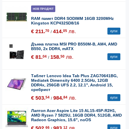
НОВ ПРОДУКТ
RAM памет DDR4 SODIMM 16GB 3200MHz
Kingston KCP432SD8/16
€ 211.
414.
лв.
70
05
купи
/
Дънна платка MSI PRO B550M-B, AM4, AMD
B550, 2x DDR4, mATX
€ 81.
158.
лв.
04
50
купи
/
Таблет Lenovo Idea Tab Plus ZAG70641BG,
Mediatek Dimensity 6400 2.5GHz, 12GB
DDR4x, 256GB UFS 2.2, 12.1", Android 15,
сребрист
€ 503.
984.
лв.
54
84
купи
/
Лаптоп Acer Aspire Lite 15 AL15-45P-R2H1,
AMD Ryzen 7 5825U, 16GB DDR4, 512GB, AMD
Radeon Graphics, 15.6", noOS
€ 502.
983.
лв.
66
12
купи
/