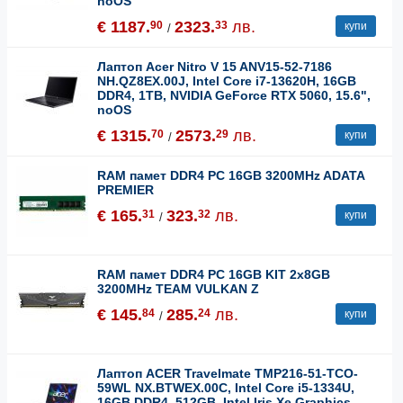
noOS
€ 1187.
2323.
лв.
90
33
купи
/
Лаптоп Acer Nitro V 15 ANV15-52-7186
NH.QZ8EX.00J, Intel Core i7-13620H, 16GB
DDR4, 1TB, NVIDIA GeForce RTX 5060, 15.6",
noOS
€ 1315.
2573.
лв.
70
29
купи
/
RAM памет DDR4 PC 16GB 3200MHz ADATA
PREMIER
€ 165.
323.
лв.
31
32
купи
/
RAM памет DDR4 PC 16GB KIT 2x8GB
3200MHz TEAM VULKAN Z
€ 145.
285.
лв.
84
24
купи
/
Лаптоп ACER Travelmate TMP216-51-TCO-
59WL NX.BTWEX.00C, Intel Core i5-1334U,
16GB DDR4, 512GB, Intel Iris Xe Graphics,