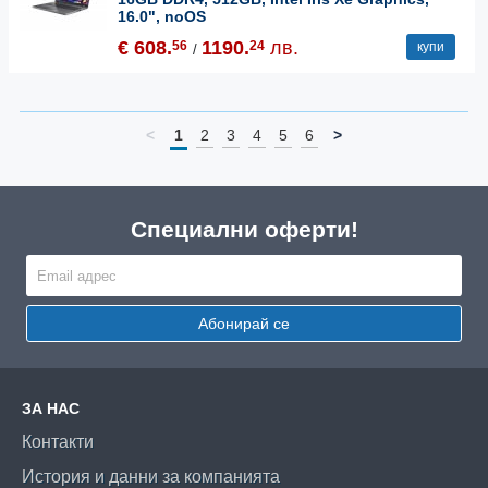
16.0", noOS
€ 608.
1190.
лв.
56
24
купи
/
<
1
2
3
4
5
6
>
Специални оферти!
Абонирай се
ЗА НАС
Контакти
История и данни за компанията