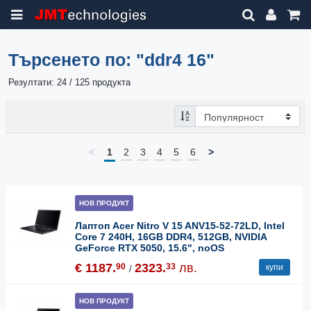
Търсенето по:
"ddr4 16"
Резултати: 24 / 125 продукта
<
1
2
3
4
5
6
>
НОВ ПРОДУКТ
Лаптоп Acer Nitro V 15 ANV15-52-72LD, Intel
Core 7 240H, 16GB DDR4, 512GB, NVIDIA
GeForce RTX 5050, 15.6", noOS
€ 1187.
2323.
лв.
90
33
купи
/
НОВ ПРОДУКТ