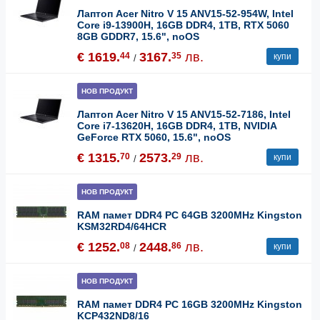
Лаптоп Acer Nitro V 15 ANV15-52-954W, Intel
Core i9-13900H, 16GB DDR4, 1TB, RTX 5060
8GB GDDR7, 15.6", noOS
€ 1619.
3167.
лв.
44
35
купи
/
НОВ ПРОДУКТ
Лаптоп Acer Nitro V 15 ANV15-52-7186, Intel
Core i7-13620H, 16GB DDR4, 1TB, NVIDIA
GeForce RTX 5060, 15.6", noOS
€ 1315.
2573.
лв.
70
29
купи
/
НОВ ПРОДУКТ
RAM памет DDR4 PC 64GB 3200MHz Kingston
KSM32RD4/64HCR
€ 1252.
2448.
лв.
08
86
купи
/
НОВ ПРОДУКТ
RAM памет DDR4 PC 16GB 3200MHz Kingston
KCP432ND8/16