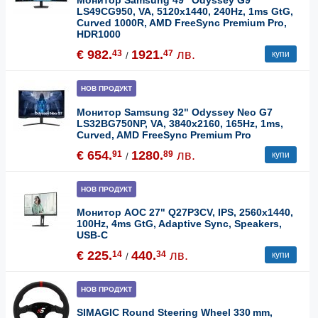
Монитор Samsung 49" Odyssey G9
LS49CG950, VA, 5120x1440, 240Hz, 1ms GtG,
Curved 1000R, AMD FreeSync Premium Pro,
HDR1000
€ 982.
1921.
лв.
43
47
купи
/
НОВ ПРОДУКТ
Монитор Samsung 32" Odyssey Neo G7
LS32BG750NP, VA, 3840x2160, 165Hz, 1ms,
Curved, AMD FreeSync Premium Pro
€ 654.
1280.
лв.
91
89
купи
/
НОВ ПРОДУКТ
Монитор AOC 27" Q27P3CV, IPS, 2560x1440,
100Hz, 4ms GtG, Adaptive Sync, Speakers,
USB-C
€ 225.
440.
лв.
14
34
купи
/
НОВ ПРОДУКТ
SIMAGIC Round Steering Wheel 330 mm,