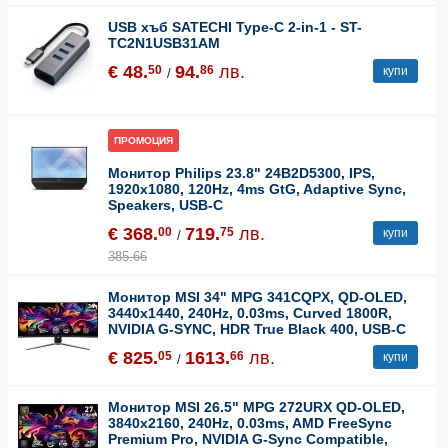
USB хъб SATECHI Type-C 2-in-1 - ST-
TC2N1USB31AM
€ 48.
94.
лв.
50
86
купи
/
ПРОМОЦИЯ
Монитор Philips 23.8" 24B2D5300, IPS,
1920x1080, 120Hz, 4ms GtG, Adaptive Sync,
Speakers, USB-C
€ 368.
719.
лв.
00
75
купи
/
385.66
Монитор MSI 34" MPG 341CQPX, QD-OLED,
3440x1440, 240Hz, 0.03ms, Curved 1800R,
NVIDIA G-SYNC, HDR True Black 400, USB-C
€ 825.
1613.
лв.
05
66
купи
/
Монитор MSI 26.5" MPG 272URX QD-OLED,
3840x2160, 240Hz, 0.03ms, AMD FreeSync
Premium Pro, NVIDIA G-Sync Compatible,