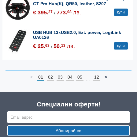
GT Pro Hub(K), QR50, leather, S207
€ 395.
773.
лв.
27
08
купи
/
USB HUB 13xUSB2.0, Ext. power, LogiLink
UA0126
€ 25.
50.
лв.
63
13
купи
/
<
01
02
03
04
05
12
>
…
Специални оферти!
Абонирай се