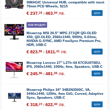
SIMAGIC Universal HUB, compatible with most
70mm PCD Wheels, S215
€ 237.
463.
лв.
16
84
купи
/
НОВ ПРОДУКТ
Монитор MSI 26.5" MPG 271QR QD-OLED
X50, QD-OLED, 2560x1440, 500Hz, 0.03ms,
NVIDIA G-SYNC, AMD FreeSync Premium Pro,
HDR, USB-C
€ 823.
1611.
лв.
90
41
купи
/
Монитор Lenovo 27" L27h-4A 67C0UAT6EU,
IPS, 2560x1440, 100Hz, 4ms, Speakers, USB-C
€ 245.
481.
лв.
96
06
купи
/
Монитор Philips 34" 34B2N3500C, VA,
3440x1440, 120Hz, 4ms GtG, Curved, Adaptive
Sync, Speakers, USB-C
€ 318.
622.
лв.
23
40
купи
/