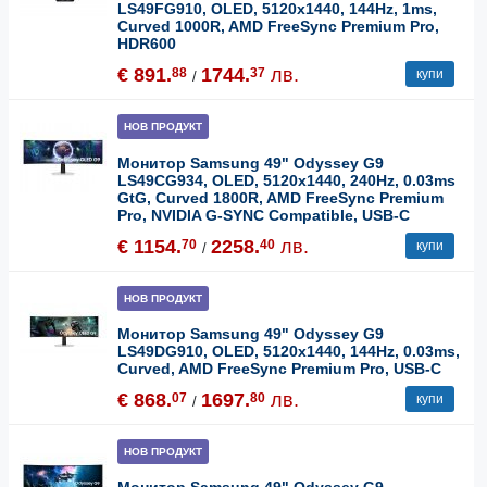
LS49FG910, OLED, 5120x1440, 144Hz, 1ms,
Curved 1000R, AMD FreeSync Premium Pro,
HDR600
€ 891.
1744.
лв.
88
37
купи
/
НОВ ПРОДУКТ
Монитор Samsung 49" Odyssey G9
LS49CG934, OLED, 5120x1440, 240Hz, 0.03ms
GtG, Curved 1800R, AMD FreeSync Premium
Pro, NVIDIA G-SYNC Compatible, USB-C
€ 1154.
2258.
лв.
70
40
купи
/
НОВ ПРОДУКТ
Монитор Samsung 49" Odyssey G9
LS49DG910, OLED, 5120x1440, 144Hz, 0.03ms,
Curved, AMD FreeSync Premium Pro, USB-C
€ 868.
1697.
лв.
07
80
купи
/
НОВ ПРОДУКТ