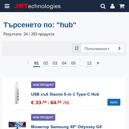
Търсенето по:
"hub"
Резултати: 24 / 283 продукта
<
01
02
03
04
05
12
>
…
НОВ ПРОДУКТ
USB хъб Xiaomi 5-in-1 Type-C Hub
€ 33.
64.
лв.
04
62
купи
/
НОВ ПРОДУКТ
Монитор Samsung 49" Odyssey G9