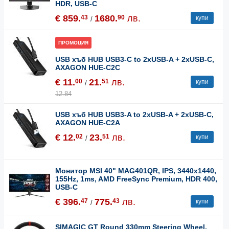
HDR, USB-C
€ 859.
1680.
лв.
43
90
купи
/
ПРОМОЦИЯ
USB хъб HUB USB3-C to 2xUSB-A + 2xUSB-C,
AXAGON HUE-C2C
€ 11.
21.
лв.
00
51
купи
/
12.84
USB хъб HUB USB3-A to 2xUSB-A + 2xUSB-C,
AXAGON HUE-C2A
€ 12.
23.
лв.
02
51
купи
/
Монитор MSI 40" MAG401QR, IPS, 3440x1440,
155Hz, 1ms, AMD FreeSync Premium, HDR 400,
USB-C
€ 396.
775.
лв.
47
43
купи
/
SIMAGIC GT Round 330mm Steering Wheel,