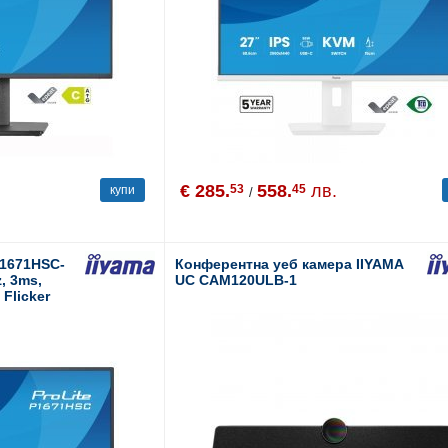
€ 285.
558.
лв.
53
45
купи
/
P1671HSC-
Конферентна уеб камера IIYAMA
z, 3ms,
UC CAM120ULB-1
 Flicker
MI, 2x USB-