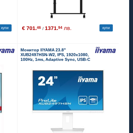
€ 701.
1371.
лв.
46
94
купи
купи
/
Монитор IIYAMA 23.8"
XUB2497HSN-W2, IPS, 1920x1080,
100Hz, 1ms, Adaptive Sync, USB-C
Dock, Power Delivery 65W,
Speakers, LAN, Flicker Free, Blue
Light Reducer