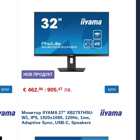
НОВ ПРОДУКТ
€ 462.
905.
лв.
96
47
купи
купи
/
Монитор IIYAMA 27" XB2797HSU-
W1, IPS, 1920x1080, 120Hz, 1ms,
Adaptive Sync, USB-C, Speakers