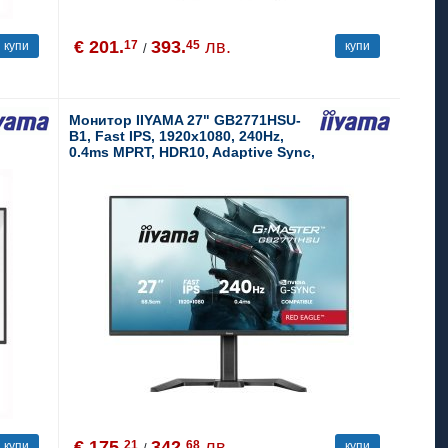
€ 201.
393.
лв.
17
45
купи
купи
/
Монитор IIYAMA 27" GB2771HSU-
B1, Fast IPS, 1920x1080, 240Hz,
0.4ms MPRT, HDR10, Adaptive Sync,
G-SYNC Compatible, USB-C,
Speakers
€ 175.
342.
лв.
21
68
купи
купи