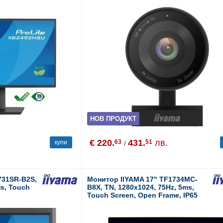
НОВ ПРОДУКТ
€ 220.
431.
лв.
63
51
купи
/
731SR-B2S,
Монитор IIYAMA 17" TF1734MC-
ms, Touch
B8X, TN, 1280x1024, 75Hz, 5ms,
Touch Screen, Open Frame, IP65