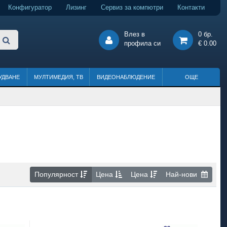
Конфигуратор
Лизинг
Сервиз за компютри
Контакти
Влез в
0 бр.
профила си
€ 0.00
УДВАНЕ
МУЛТИМЕДИЯ, ТВ
ВИДЕОНАБЛЮДЕНИЕ
ОЩЕ
Популярност
Цена
Цена
Най-нови