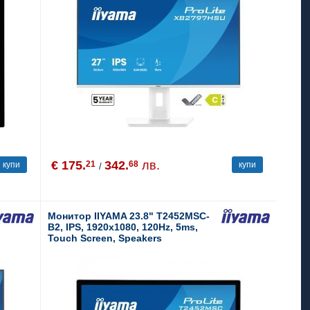
€ 175.
342.
лв.
21
68
купи
купи
/
Монитор IIYAMA 23.8" T2452MSC-
B2, IPS, 1920x1080, 120Hz, 5ms,
Touch Screen, Speakers