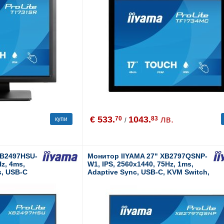
€ 533.
1043.
лв.
70
83
купи
/
XB2497HSU-
Монитор IIYAMA 27" XB2797QSNP-
Hz, 4ms,
W1, IPS, 2560x1440, 75Hz, 1ms,
s, USB-C
Adaptive Sync, USB-C, KVM Switch,
Speakers