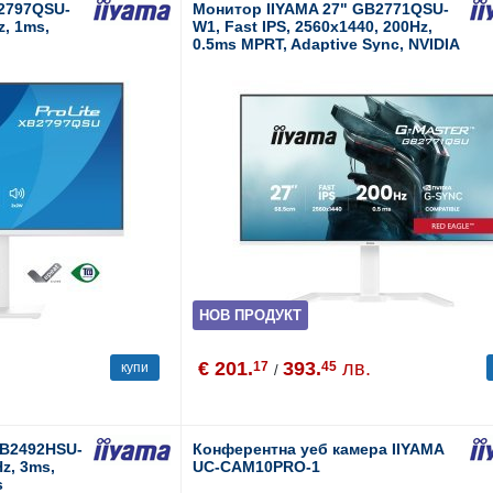
B2797QSU-
Монитор IIYAMA 27" GB2771QSU-
z, 1ms,
W1, Fast IPS, 2560x1440, 200Hz,
0.5ms MPRT, Adaptive Sync, NVIDIA
G-SYNC Compatible, Speakers,
USB-C
НОВ ПРОДУКТ
€ 201.
393.
лв.
17
45
купи
/
XB2492HSU-
Конферентна уеб камера IIYAMA
Hz, 3ms,
UC-CAM10PRO-1
s