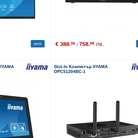
€ 388.
758.
лв.
06
98
купи
/
IIYAMA
Slot-In Компютър IIYAMA
OPC51204BC-1