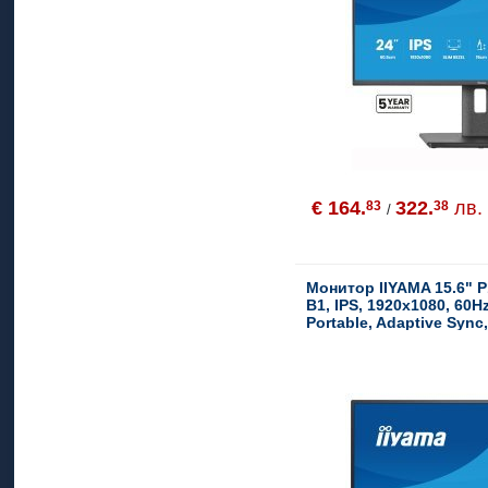
€ 164.
322.
лв.
83
38
/
Монитор IIYAMA 15.6" 
B1, IPS, 1920x1080, 60H
Portable, Adaptive Sync,
Free, Speakers, mini-HD
C, Leather Cover