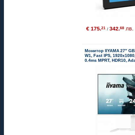
€ 175.
342.
лв.
21
68
/
Монитор IIYAMA 27" G
W1, Fast IPS, 1920x1080
0.4ms MPRT, HDR10, Ada
G-SYNC Compatible, US
Speakers