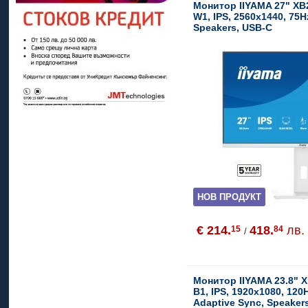
Монитор IIYAMA 27" X
W1, IPS, 2560x1440, 75H
Speakers, USB-C
НОВ ПРОДУКТ
€ 214.
418.
лв.
15
84
/
Монитор IIYAMA 23.8" 
B1, IPS, 1920x1080, 120
Adaptive Sync, Speaker