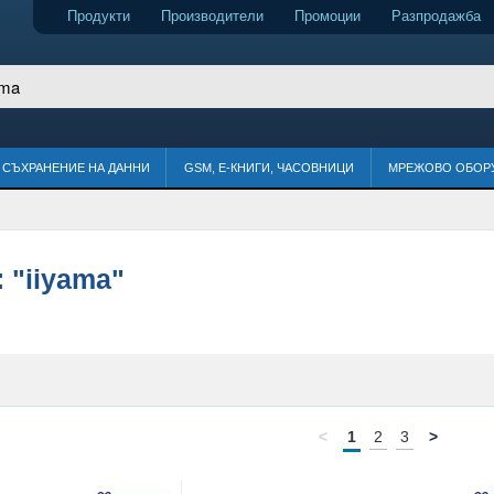
Продукти
Производители
Промоции
Разпродажба
СЪХРАНЕНИЕ НА ДАННИ
GSM, Е-КНИГИ, ЧАСОВНИЦИ
МРЕЖОВО ОБОР
:
"iiyama"
<
1
2
3
>