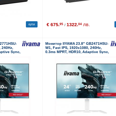
€ 675.
1322.
лв.
95
04
купи
/
B2771HSU-
Монитор IIYAMA 23.8" GB2471HSU-
, 240Hz,
W1, Fast IPS, 1920x1080, 240Hz,
ptive Sync,
0.3ms MPRT, HDR10, Adaptive Sync,
B-C,
NVIDIA G-SYNC Compatible, USB-C,
Speakers