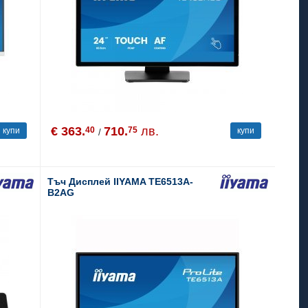
€ 363.
710.
лв.
40
75
купи
купи
/
Tъч Дисплей IIYAMA TE6513A-
B2AG