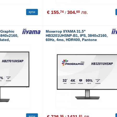
€ 155.
304.
лв.
74
60
купи
/
oGraphic
Монитор IIYAMA 31.5"
3840x2160,
HB3201UHSNP-B1, IPS, 3840x2160,
dated,
60Hz, 4ms, HDR400, Pantone
 KVM, USB-C
Validated, KVM Switch, USB-C
Docking, LAN, Speakers
.
€ 726.
1421.
лв.
96
81
купи