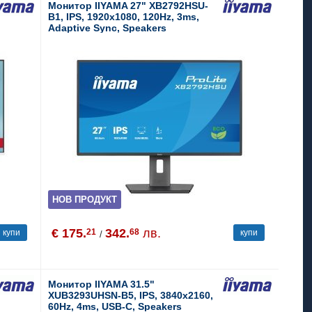
Монитор IIYAMA 27" XB2792HSU-
B1, IPS, 1920x1080, 120Hz, 3ms,
Adaptive Sync, Speakers
НОВ ПРОДУКТ
€ 175.
342.
лв.
21
68
купи
купи
/
Монитор IIYAMA 31.5"
XUB3293UHSN-B5, IPS, 3840x2160,
60Hz, 4ms, USB-C, Speakers