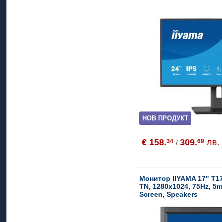
НОВ ПРОДУКТ
€ 158.
309.
лв.
34
69
/
Монитор IIYAMA 17" T1
TN, 1280x1024, 75Hz, 5
Screen, Speakers