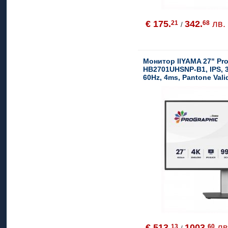
€ 175.
342.
лв.
21
68
/
Монитор IIYAMA 27" Pr
HB2701UHSNP-B1, IPS, 
60Hz, 4ms, Pantone Vali
HDR400, IPS Black 2.0,
Docking, Speakers
€ 513.
1003.
лв
13
60