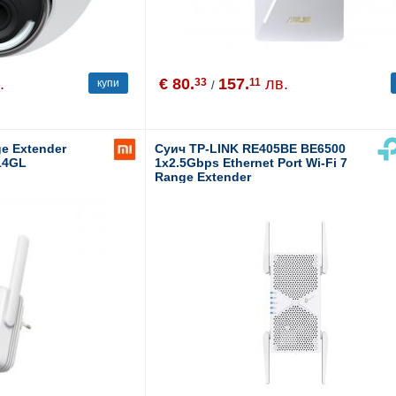
.
€ 80.
157.
лв.
33
11
купи
/
ge Extender
Суич TP-LINK RE405BE BE6500
14GL
1x2.5Gbps Ethernet Port Wi-Fi 7
Range Extender