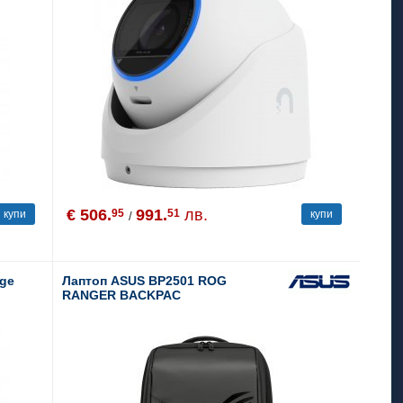
€ 506.
991.
лв.
95
51
купи
купи
/
nge
Лаптоп ASUS BP2501 ROG
RANGER BACKPAC