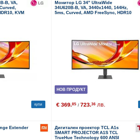
B-B, VA,
Монитор LG 34" UltraWide
 Curved,
34U620B-B, VA, 3440x1440, 144Hz,
HDR10, KVM
5ms, Curved, AMD FreeSync, HDR10
НОВ ПРОДУКТ
€ 369.
723.
лв.
85
36
купи
/
ange Extender
Дигитален проектор TCL A1s
SMART PROJECTOR A1S TCL
TrueHue Technology 600 ANSI