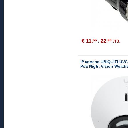
€ 11.
22.
лв.
66
80
/
IP камера UBIQUITI UV
PoE Night Vision Weath