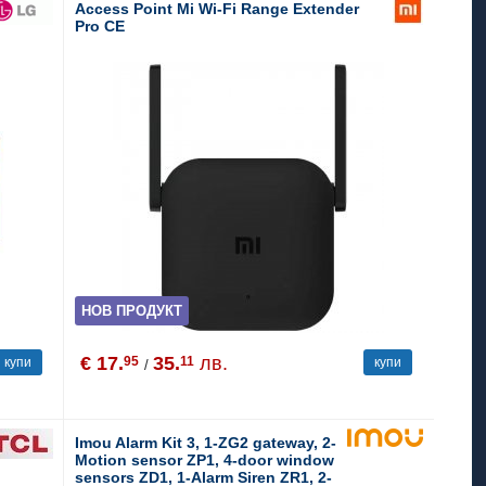
Access Point Mi Wi-Fi Range Extender
Pro CE
НОВ ПРОДУКТ
€ 17.
35.
лв.
95
11
купи
купи
/
Imou Alarm Kit 3, 1-ZG2 gateway, 2-
Motion sensor ZP1, 4-door window
sensors ZD1, 1-Alarm Siren ZR1, 2-