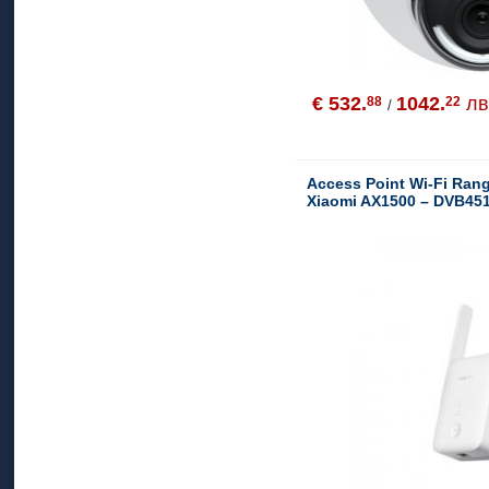
€ 532.
1042.
лв
88
22
/
Access Point Wi-Fi Ran
Xiaomi AX1500 – DVB45