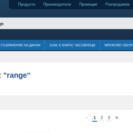
Продукти
Производители
Промоции
Разпродажба
СЪХРАНЕНИЕ НА ДАННИ
GSM, Е-КНИГИ, ЧАСОВНИЦИ
МРЕЖОВО ОБОР
:
"range"
<
1
2
3
>