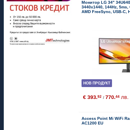
Монитор LG 34" 34U640
3440x1440, 144Hz, 5ms,
AMD FreeSync, USB-C, 
Switch
НОВ ПРОДУКТ
€ 393.
770.
лв.
92
44
/
Access Point Mi WiFi R
AC1200 EU