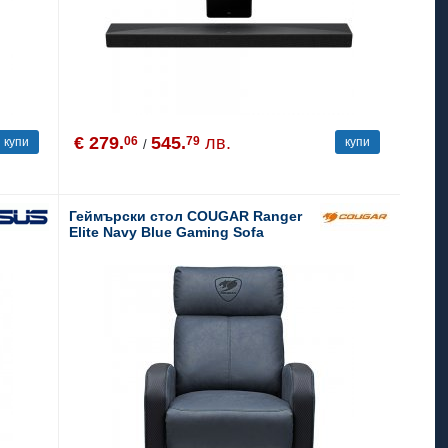
€ 279.
545.
лв.
06
79
купи
купи
/
Геймърски стол COUGAR Ranger
Elite Navy Blue Gaming Sofa