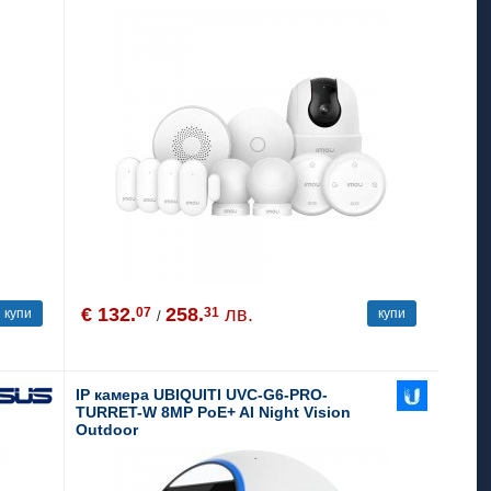
Remote control ZB1, 1-RANGER 2C
3MP
€ 132.
258.
лв.
07
31
купи
купи
/
IP камера UBIQUITI UVC-G6-PRO-
TURRET-W 8MP PoE+ AI Night Vision
Outdoor