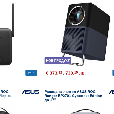
Lumens
НОВ ПРОДУКТ
€ 373.
730.
лв.
32
15
купи
/
S ROG
Раница за лаптоп ASUS ROG
 Черна
Ranger BP2701 Cybertext Edition
до 17"