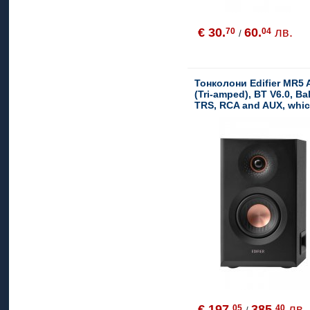
€ 30.
60.
лв.
70
04
/
Тонколони Edifier MR5 A
(Tri-amped), BT V6.0, B
TRS, RCA and AUX, whi
5-inch woofers, 3.75-inc
and 1-inch silk dome tw
Room Acoustic Compens
€ 197.
385.
лв.
05
40