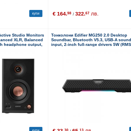
€ 164.
322.
лв.
98
67
купи
/
ctive Studio Monitors
Тонколони Edifier MG250 2.0 Desktop
alanced XLR, Balanced
Soundbar, Bluetooth V5.3, USB-A soun
ch headphone output,
input, 2-inch full-range drivers 5W (RMS
h mid-range drivers,
output, RGB light strip with companion
eeters, 110W (RMS),
control, Built-in MEMS microphone with
ation, Black
cancellation, One-touch touch-panel co
Black
€ 33.
65.
лв.
30
13
купи