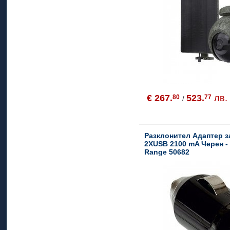
€ 267.
523.
лв.
80
77
/
Разклонител Адаптер з
2XUSB 2100 mA Черен -
Range 50682