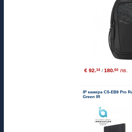
€ 92.
180.
лв.
34
60
/
IP камера CS-EB8 Pro Ra
Green IR