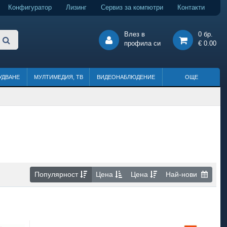
Конфигуратор
Лизинг
Сервиз за компютри
Контакти
Влез в
0 бр.
профила си
€ 0.00
УДВАНЕ
МУЛТИМЕДИЯ, ТВ
ВИДЕОНАБЛЮДЕНИЕ
ОЩЕ
Популярност
Цена
Цена
Най-нови