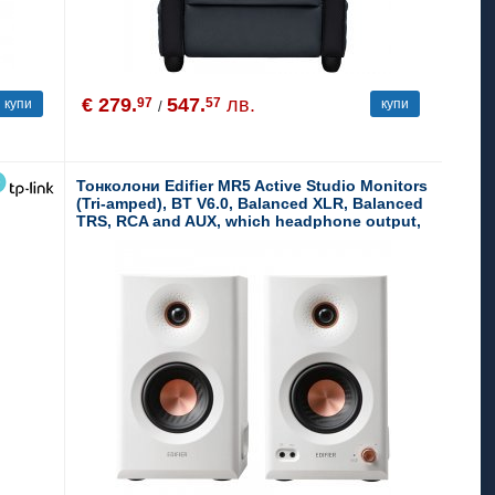
€ 279.
547.
лв.
97
57
купи
купи
/
Тонколони Edifier MR5 Active Studio Monitors
(Tri-amped), BT V6.0, Balanced XLR, Balanced
TRS, RCA and AUX, which headphone output,
5-inch woofers, 3.75-inch mid-range drivers,
and 1-inch silk dome tweeters, 110W (RMS),
Room Acoustic Compensation, White