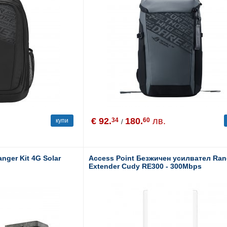
€ 92.
180.
лв.
34
60
купи
/
nger Kit 4G Solar
Access Point Безжичен усилвател Ra
Extender Cudy RE300 - 300Mbps