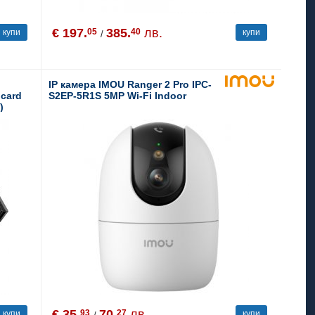
€ 197.
385.
лв.
05
40
купи
купи
/
IP камера IMOU Ranger 2 Pro IPC-
dcard
S2EP-5R1S 5MP Wi-Fi Indoor
)
 app
 noise-
ntrol,
€ 35.
70.
лв.
93
27
купи
купи