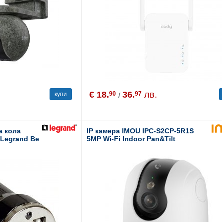
€ 18.
36.
лв.
90
97
купи
/
а кола
IP камера IMOU IPC-S2CP-5R1S
 Legrand Be
5MP Wi-Fi Indoor Pan&Tilt