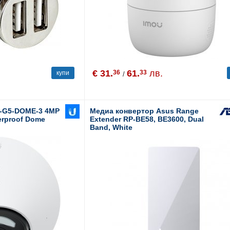
€ 31.
61.
лв.
36
33
купи
/
C-G5-DOME-3 4MP
Медиа конвертор Asus Range
erproof Dome
Extender RP-BE58, BE3600, Dual
Band, White