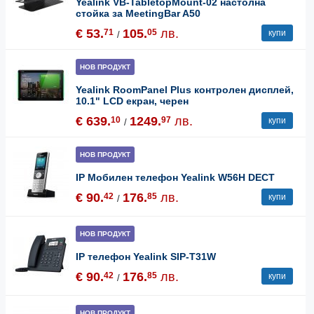
Yealink VB-TabletopMount-02 настолна
стойка за MeetingBar A50
€ 53.
105.
лв.
71
05
купи
/
НОВ ПРОДУКТ
Yealink RoomPanel Plus контролен дисплей,
10.1" LCD екран, черен
€ 639.
1249.
лв.
10
97
купи
/
НОВ ПРОДУКТ
IP Мобилен телефон Yealink W56H DECT
€ 90.
176.
лв.
42
85
купи
/
НОВ ПРОДУКТ
IP телефон Yealink SIP-T31W
€ 90.
176.
лв.
42
85
купи
/
НОВ ПРОДУКТ