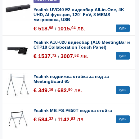
Yealink UVC40 E2 видеобар All-in-One, 4K
UHD, AI функции, 120° FoV, 8 MEMS
микрофона, USB
€ 518.
1015.
лв.
98
04
купи
/
Yealink A10-020 видеобар (A10 MeetingBar и
CTP18 Collaboration Touch Panel)
€ 1537.
3007.
лв.
72
52
купи
/
Yealink подвижна стойка за под за
MeetingBoard 65
€ 349.
682.
лв.
16
90
купи
/
Yealink MB-FS-P650T подова стойка
€ 584.
1142.
лв.
32
83
купи
/