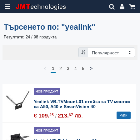
Търсенето по:
"yealink"
Резултати: 24 / 98 продукта
<
1
2
3
4
5
>
НОВ ПРОДУКТ
Yealink VB-TVMount-01 стойка за TV монтаж
на A50, A40 и SmartVision 40
€ 109.
213.
лв.
25
67
купи
/
НОВ ПРОДУКТ