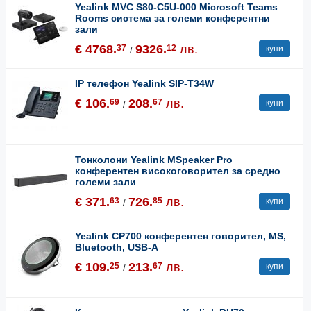
Yealink MVC S80-C5U-000 Microsoft Teams
Rooms система за големи конферентни
зали
€ 4768.
9326.
лв.
37
12
купи
/
IP телефон Yealink SIP-T34W
€ 106.
208.
лв.
69
67
купи
/
Тонколони Yealink MSpeaker Pro
конферентен високоговорител за средно
големи зали
€ 371.
726.
лв.
63
85
купи
/
Yealink CP700 конферентен говорител, MS,
Bluetooth, USB-A
€ 109.
213.
лв.
25
67
купи
/