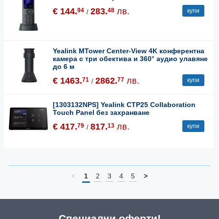
€ 144.
283.
лв.
94
48
купи
/
Yealink MTower Center-View 4K конферентна
камера с три обектива и 360° аудио улавяне
до 6 м
€ 1463.
2862.
лв.
71
77
купи
/
[1303132NPS] Yealink CTP25 Collaboration
Touch Panel без захранване
€ 417.
817.
лв.
79
13
купи
/
<
1
2
3
4
5
>
Специални оферти!