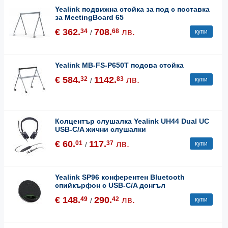
Yealink подвижна стойка за под с поставка
за MeetingBoard 65
€ 362.
708.
лв.
34
68
купи
/
Yealink MB-FS-P650T подова стойка
€ 584.
1142.
лв.
32
83
купи
/
Колцентър слушалка Yealink UH44 Dual UC
USB-C/A жични слушалки
€ 60.
117.
лв.
01
37
купи
/
Yealink SP96 конферентен Bluetooth
спийкърфон с USB-C/A донгъл
€ 148.
290.
лв.
49
42
купи
/