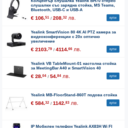
Колцентър слушалка Yealink BH70 стерео
слушалки със зарядна стойка, MS Teams,
Bluetooth, USB-C и USB-A
€ 106.
208.
лв.
51
32
купи
/
Yealink SmartVision 80 4K AI PTZ камера за
видеоконференции с 20x оптично
увеличение
€ 2103.
4114.
лв.
79
66
купи
/
Yealink VB TableMount-01 настолна стойка
за MeetingBar A40 и SmartVision 40
€ 28.
54.
лв.
04
84
купи
/
Yealink MB-FloorStand-860T подова стойка
€ 584.
1142.
лв.
32
83
купи
/
IP Мобилен телефон Yealink AX83H Wi FI