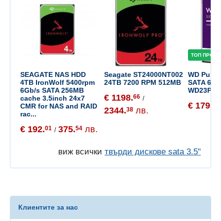
ТОП ПРОДУ
SEAGATE NAS HDD
Seagate ST24000NT002
WD Purple
4TB IronWolf 5400rpm
24TB 7200 RPM 512MB
SATA 64M
6Gb/s SATA 256MB
WD23PU
€ 1198.
66
cache 3.5inch 24x7
/
€ 179.
47
CMR for NAS and RAID
2344.
лв.
38
rac...
€ 192.
375.
лв.
01
54
/
виж всички
твърди дискове sata 3.5"
Клиентите за нас