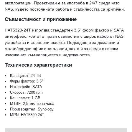
експлоатации. Проектиран е за употреба в 24/7 среди като
NAS, където постоянната работа и стабилността са критични.
Съвместимост и приложение
HAT5320-24T използва стандартен 3.5" форм фактор и SATA
интерфейс, което го прави съвместим с широк набор от NAS
устройства и сървърни шасита. Подходящ е за домашни и
малки/средни офис инсталации, както и за среди с високи
изисквания към капацитета и надеждността.
Технически характеристики
Капацитет: 24 TB
Форм фактор: 3.5"
Интерфейс: SATA
Скорост: 7200 rpm
Кеш памет: 1 GB
MTBF: 2,5 милиона часа
Производител: Synology
MPN: HAT5320-24T