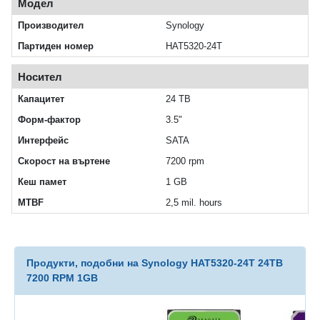
Модел
Производител
Synology
Партиден номер
HAT5320-24T
Носител
Капацитет
24 TB
Форм-фактор
3.5"
Интерфейс
SATA
Скорост на въртене
7200 rpm
Кеш памет
1 GB
MTBF
2,5 mil. hours
Продукти, подобни на Synology HAT5320-24T 24TB
7200 RPM 1GB