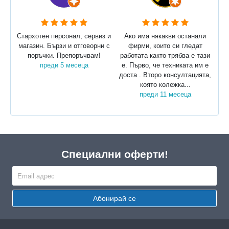
Стархотен персонал, сервиз и
Ако има някакви останали
магазин. Бързи и отговорни с
фирми, които си гледат
поръчки. Препоръчвам!
работата както трябва е тази
преди 5 месеца
е. Първо, че техниката им е
доста . Второ консултацията,
която колежка...
преди 11 месеца
Специални оферти!
Абонирай се