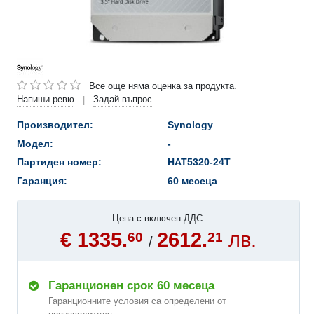
Все още няма оценка за продукта.
Напиши ревю
Задай въпрос
|
Производител:
Synology
Модел:
-
Партиден номер:
HAT5320-24T
Гаранция:
60 месеца
Цена с включен ДДС:
€ 1335.
2612.
лв.
60
21
/
Гаранционен срок 60 месеца
Гаранционните условия са определени от