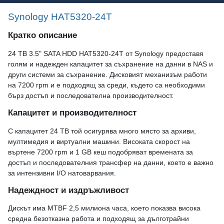
Synology HAT5320-24T
Кратко описание
24 TB 3.5" SATA HDD HAT5320-24T от Synology предоставя
голям и надежден капацитет за съхранение на данни в NAS и
други системи за съхранение. Дисковият механизъм работи
на 7200 rpm и е подходящ за среди, където са необходими
бърз достъп и последователна производителност.
Капацитет и производителност
С капацитет 24 TB той осигурява много място за архиви,
мултимедия и виртуални машини. Високата скорост на
въртене 7200 rpm и 1 GB кеш подобряват времената за
достъп и последователния трансфер на данни, което е важно
за интензивни I/O натоварвания.
Надеждност и издръжливост
Дискът има MTBF 2,5 милиона часа, което показва висока
средна безотказна работа и подходящ за дълготрайни