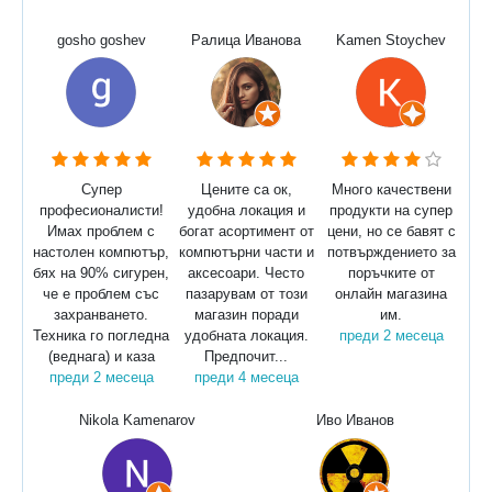
gosho goshev
Ралица Иванова
Kamen Stoychev
Супер
Цените са ок,
Много качествени
професионалисти!
удобна локация и
продукти на супер
Имах проблем с
богат асортимент от
цени, но се бавят с
настолен компютър,
компютърни части и
потвърждението за
бях на 90% сигурен,
аксесоари. Често
поръчките от
че е проблем със
пазарувам от този
онлайн магазина
захранването.
магазин поради
им.
Техника го погледна
удобната локация.
преди 2 месеца
(веднага) и каза
Предпочит...
преди 2 месеца
преди 4 месеца
Nikola Kamenarov
Иво Иванов