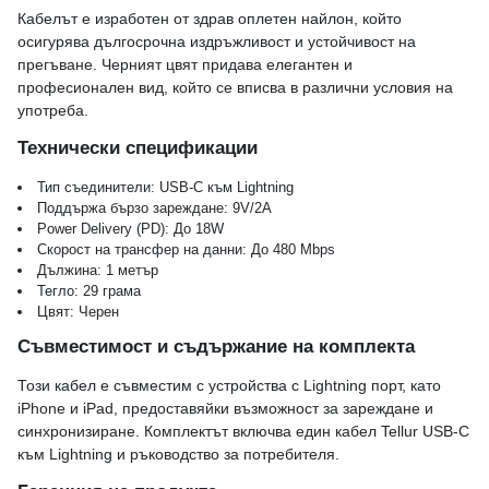
Кабелът е изработен от здрав оплетен найлон, който
осигурява дългосрочна издръжливост и устойчивост на
прегъване. Черният цвят придава елегантен и
професионален вид, който се вписва в различни условия на
употреба.
Технически спецификации
Тип съединители: USB-C към Lightning
Поддържа бързо зареждане: 9V/2A
Power Delivery (PD): До 18W
Скорост на трансфер на данни: До 480 Mbps
Дължина: 1 метър
Тегло: 29 грама
Цвят: Черен
Съвместимост и съдържание на комплекта
Този кабел е съвместим с устройства с Lightning порт, като
iPhone и iPad, предоставяйки възможност за зареждане и
синхронизиране. Комплектът включва един кабел Tellur USB-C
към Lightning и ръководство за потребителя.