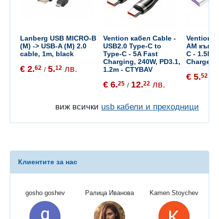
Lanberg USB MICRO-B
Vention кабел Cable -
Vention К
(M) -> USB-A (M) 2.0
USB2.0 Type-C to
AM към U
cable, 1m, black
Type-C - 5A Fast
C - 1.5M 
Charging, 240W, PD3.1,
Charge -
€ 2.
5.
лв.
62
12
1.2m - CTYBAV
/
€ 5.
1
52
/
€ 6.
12.
лв.
25
22
/
виж всички
usb кабели и преходници
Клиентите за нас
gosho goshev
Ралица Иванова
Kamen Stoychev