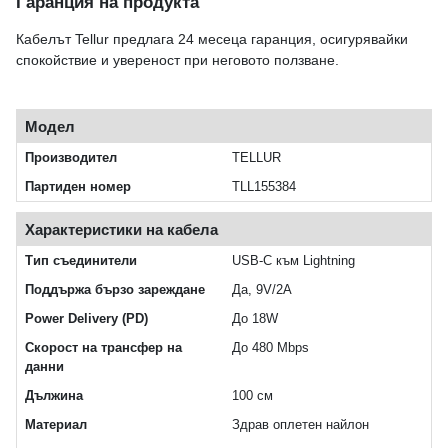
Гаранция на продукта
Кабелът Tellur предлага 24 месеца гаранция, осигурявайки
спокойствие и увереност при неговото ползване.
Модел
Производител
TELLUR
Партиден номер
TLL155384
Характеристики на кабела
Тип съединители
USB-C към Lightning
Поддържа бързо зареждане
Да, 9V/2A
Power Delivery (PD)
До 18W
Скорост на трансфер на
До 480 Mbps
данни
Дължина
100 см
Материал
Здрав оплетен найлон