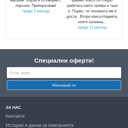
магазин. Бързи и отговорни с
фирми, които си гледат
поръчки. Препоръчвам!
работата както трябва е тази
преди 5 месеца
е. Първо, че техниката им е
доста . Второ консултацията,
която колежка...
преди 11 месеца
Специални оферти!
Абонирай се
ЗА НАС
Контакти
История и данни за компанията