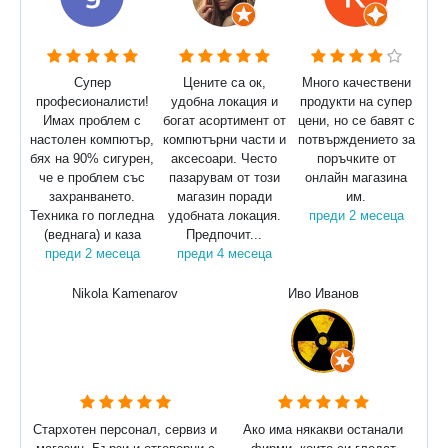
Супер
Цените са ок,
Много качествени
професионалисти!
удобна локация и
продукти на супер
Имах проблем с
богат асортимент от
цени, но се бавят с
настолен компютър,
компютърни части и
потвърждението за
бях на 90% сигурен,
аксесоари. Често
поръчките от
че е проблем със
пазарувам от този
онлайн магазина
захранването.
магазин поради
им.
Техника го погледна
удобната локация.
преди 2 месеца
(веднага) и каза
Предпочит...
преди 2 месеца
преди 4 месеца
Nikola Kamenarov
Иво Иванов
Стархотен персонал, сервиз и
Ако има някакви останали