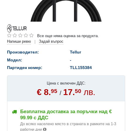
Все още няма оценка за продукта.
Напиши ревю
Задай въпрос
|
Производител:
Tellur
Модел:
-
Партиден номер:
TLL155384
Цена с включен ДДС:
€ 8.
17.
лв.
95
50
/
Безплатна доставка за поръчки над €
99.99 с ДДС
До всяко населено място в страната в рамките на 1-3
работни дни