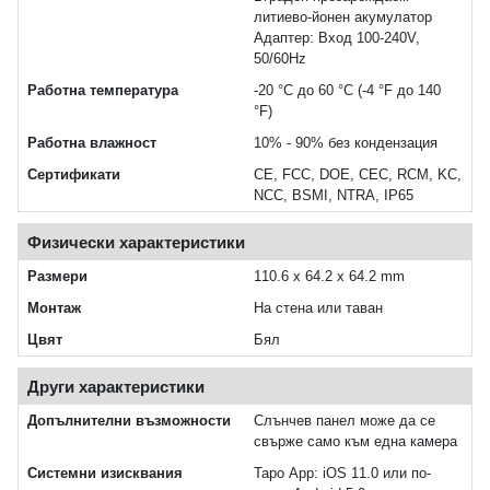
литиево-йонен акумулатор
Адаптер: Вход 100-240V,
50/60Hz
Работна температура
-20 °C до 60 °C (-4 °F до 140
°F)
Работна влажност
10% - 90% без кондензация
Сертификати
CE, FCC, DOE, CEC, RCM, KC,
NCC, BSMI, NTRA, IP65
Физически характеристики
Размери
110.6 x 64.2 x 64.2 mm
Монтаж
На стена или таван
Цвят
Бял
Други характеристики
Допълнителни възможности
Слънчев панел може да се
свърже само към една камера
Системни изисквания
Tapo App: iOS 11.0 или по-