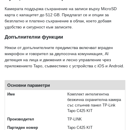
Камерата поддържа съхранение на записи върху MicroSD
карта с капацитет до 512 GB. Предлагат се и опции за
безплатно и платено съхранение в облак, което добавя
удобство и сигурност към записите.
Допълнителни функции
Някои от допълнителните предимства включват вграден
микрофон и говорител за двупосочна комуникация, AI
детекция на лица и движения и лесно управление чрез
приложението Tapo, съвместимо с устройства с iOS и Android.
Основни параметри
Име
Комплект интелигентна
безжична охранителна камера
със слънчев панел TP-Link
Tapo C425 KIT
Производител
TP-LINK
Партиден номер
Tapo C425 KIT