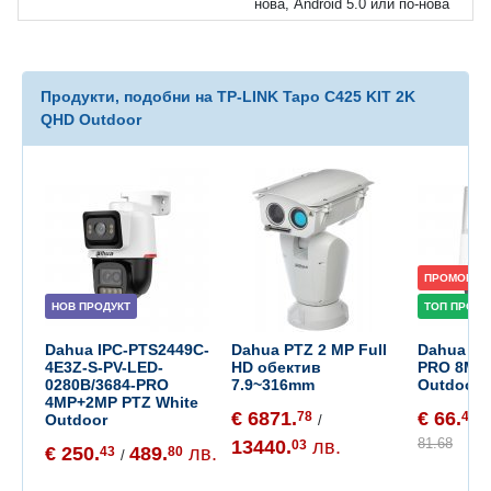
нова, Android 5.0 или по-нова
Продукти, подобни на TP-LINK Tapo C425 KIT 2K
QHD Outdoor
ПРОМОЦИЯ
НОВ ПРОДУКТ
ТОП ПРОДУ
Dahua IPC-PTS2449C-
Dahua PTZ 2 MP Full
Dahua P8
4E3Z-S-PV-LED-
HD обектив
PRO 8MP 
0280B/3684-PRO
7.9~316mm
Outdoor
4MP+2MP PTZ White
€ 6871.
€ 66.
78
47
Outdoor
/
/
81.68
13440.
лв.
03
€ 250.
489.
лв.
43
80
/