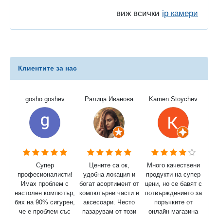
виж всички
ip камери
Клиентите за нас
gosho goshev
Ралица Иванова
Kamen Stoychev
Супер
Цените са ок,
Много качествени
професионалисти!
удобна локация и
продукти на супер
Имах проблем с
богат асортимент от
цени, но се бавят с
настолен компютър,
компютърни части и
потвърждението за
бях на 90% сигурен,
аксесоари. Често
поръчките от
че е проблем със
пазарувам от този
онлайн магазина