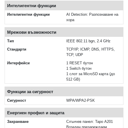
Интелигентни функции
Интелигентни функции
AI Detection: Разпознаване на
хора
Мрежови възможности
Тип
IEEE 802.11 bgn, 2.4 GHz
Стандарти
TCP/IP, ICMP, DNS, HTTPS,
TCP, UDP
Интерфейси
1 RESET бутон
1 Switch бутон
1 слот за MicroSD карта (до
512 GB)
Функции за сигурност
Сигурност
WPA/WPA2-PSK
Енергиен профил и защита
Захранване
Слънчев панел: Tapo A201
Вграден презареждаем