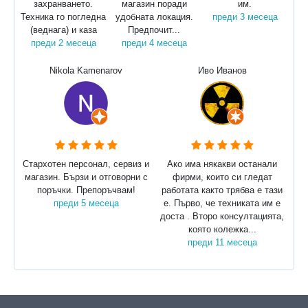
захранването.
магазин поради
им.
Техника го погледна
удобната локация.
преди 3 месеца
(веднага) и каза
Предпочит...
преди 2 месеца
преди 4 месеца
Nikola Kamenarov
Иво Иванов
Стархотен персонал, сервиз и
Ако има някакви останали
магазин. Бързи и отговорни с
фирми, които си гледат
поръчки. Препоръчвам!
работата както трябва е тази
преди 5 месеца
е. Първо, че техниката им е
доста . Второ консултацията,
която колежка...
преди 11 месеца