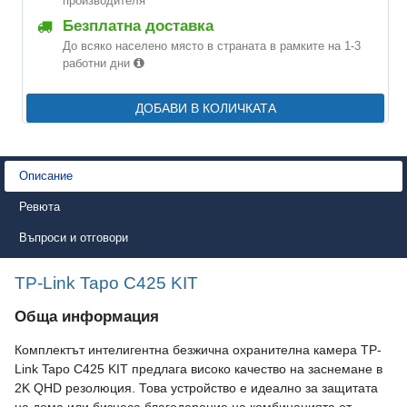
производителя
Безплатна доставка
До всяко населено място в страната в рамките на 1-3
работни дни
ДОБАВИ В КОЛИЧКАТА
Описание
Ревюта
Въпроси и отговори
TP-Link Tapo C425 KIT
Обща информация
Комплектът интелигентна безжична охранителна камера TP-
Link Tapo C425 KIT предлага високо качество на заснемане в
2K QHD резолюция. Това устройство е идеално за защитата
на дома или бизнеса благодарение на комбинацията от