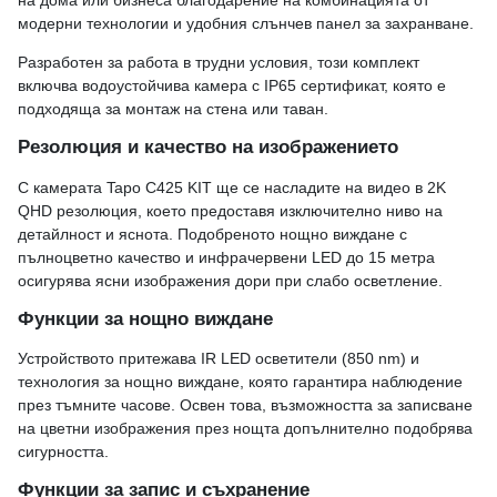
модерни технологии и удобния слънчев панел за захранване.
Разработен за работа в трудни условия, този комплект
включва водоустойчива камера с IP65 сертификат, която е
подходяща за монтаж на стена или таван.
Резолюция и качество на изображението
С камерата Tapo C425 KIT ще се насладите на видео в 2K
QHD резолюция, което предоставя изключително ниво на
детайлност и яснота. Подобреното нощно виждане с
пълноцветно качество и инфрачервени LED до 15 метра
осигурява ясни изображения дори при слабо осветление.
Функции за нощно виждане
Устройството притежава IR LED осветители (850 nm) и
технология за нощно виждане, която гарантира наблюдение
през тъмните часове. Освен това, възможността за записване
на цветни изображения през нощта допълнително подобрява
сигурността.
Функции за запис и съхранение