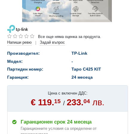
Все още няма оценка за продукта.
Напиши ревю
Задай въпрос
|
Производител:
TP-Link
Модел:
-
Партиден номер:
Tapo C425 KIT
Гаранция:
24 месеца
Цена с включен ДДС:
€ 119.
233.
лв.
15
04
/
Гаранционен срок 24 месеца
Гаранционните условия са определени от