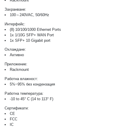
Rackmount
Захранване:
100～240VAC, 50/60Hz
Интерфейс:
(8) 10/100/1000 Ethernet Ports
1x 1/10G SFP+ WAN Port
1x SFP+ 10 Gigabit port
Охлаждане:
Активно
Приложение:
Rackmount
Работна влажност:
5%~95% без кондензация
Работна температура:
-10 to 45° C (14 to 113° F)
Сертификати:
CE
FCC
IC