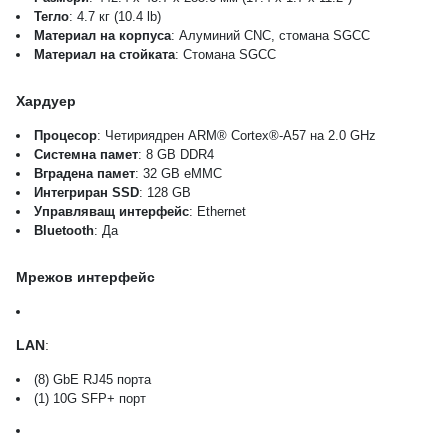
Тегло
: 4.7 кг (10.4 lb)
Материал на корпуса
: Алуминий CNC, стомана SGCC
Материал на стойката
: Стомана SGCC
Хардуер
Процесор
: Четириядрен ARM® Cortex®-A57 на 2.0 GHz
Системна памет
: 8 GB DDR4
Вградена памет
: 32 GB eMMC
Интегриран SSD
: 128 GB
Управляващ интерфейс
: Ethernet
Bluetooth
: Да
Мрежов интерфейс
LAN
:
(8) GbE RJ45 порта
(1) 10G SFP+ порт