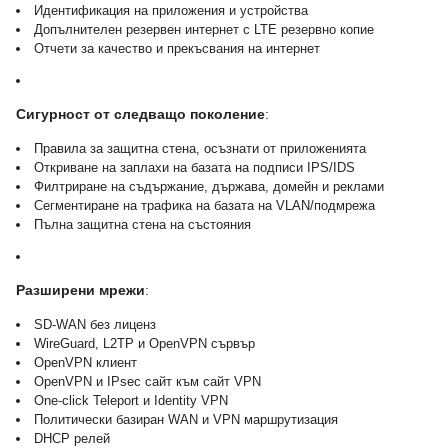
Идентификация на приложения и устройства
Допълнителен резервен интернет с LTE резервно копие
Отчети за качество и прекъсвания на интернет
Сигурност от следващо поколение
:
Правила за защитна стена, осъзнати от приложенията
Откриване на заплахи на базата на подписи IPS/IDS
Филтриране на съдържание, държава, домейн и реклами
Сегментиране на трафика на базата на VLAN/подмрежа
Пълна защитна стена на състояния
Разширени мрежи
:
SD-WAN без лиценз
WireGuard, L2TP и OpenVPN сървър
OpenVPN клиент
OpenVPN и IPsec сайт към сайт VPN
One-click Teleport и Identity VPN
Политически базиран WAN и VPN маршрутизация
DHCP релей