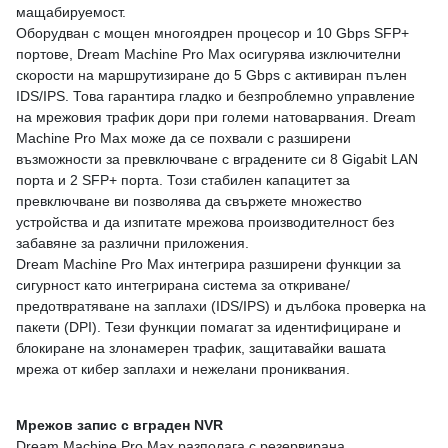
мащабируемост.
Оборудван с мощен многоядрен процесор и 10 Gbps SFP+
портове, Dream Machine Pro Max осигурява изключителни
скорости на маршрутизиране до 5 Gbps с активиран пълен
IDS/IPS. Това гарантира гладко и безпроблемно управление
на мрежовия трафик дори при големи натоварвания. Dream
Machine Pro Max може да се похвали с разширени
възможности за превключване с вградените си 8 Gigabit LAN
порта и 2 SFP+ порта. Този стабилен капацитет за
превключване ви позволява да свържете множество
устройства и да изпитате мрежова производителност без
забавяне за различни приложения.
Dream Machine Pro Max интегрира разширени функции за
сигурност като интегрирана система за откриване/
предотвратяване на заплахи (IDS/IPS) и дълбока проверка на
пакети (DPI). Тези функции помагат за идентифициране и
блокиране на злонамерен трафик, защитавайки вашата
мрежа от кибер заплахи и нежелани прониквания.
Мрежов запис с вграден NVR
Dream Machine Pro Max разполага с резервирана