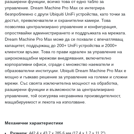
разширени функции, всичко това от едно табло за
управление. Dream Machine Pro Max се интегрира
безпроблемно с други Ubiquiti UniFi устройства, като точки за
достъп, превключватели и охранителни камери. Това
позволява централизирано управление и конфигурация,
опростявайки администрирането и поддръжката на мрежата.
Dream Machine Pro Max може да се похвали с впечатляващ
капацитет, поддържащ до 200+ UniFi устройства и 2000+
клиентски връзки. Това го прави идеален за управление на
широкомащабни мрежови внедрявания, включително
корпоративни офиси, сгради с множество наематели и
образователни институции. Ubiquiti Dream Machine Pro Max е
мощно и гъвкаво решение за управление на големи и сложни
мрежи. Със своята изключителна мощност на обработка,
разширени функции и възможности за централизирано
управление, той осигурява несравнима производителност,
мащабируемост и лекота на използване.
Механични характеристики
Размери
: 442.4 x 43.7 x 285.6 мм (17.4 x 1.7 x 11.2")