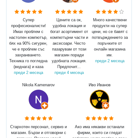
Супер
Цените са ок,
Много качествени
професионалисти!
удобна локация и
продукти на супер
Имах проблем с
богат асортимент от
цени, но се бавят с
настолен компютър,
компютърни части и
потвърждението за
бях на 90% сигурен,
аксесоари. Често
поръчките от
че е проблем със
пазарувам от този
онлайн магазина
захранването.
магазин поради
им.
Техника го погледна
удобната локация.
преди 2 месеца
(веднага) и каза
Предпочит...
преди 2 месеца
преди 4 месеца
Nikola Kamenarov
Иво Иванов
Стархотен персонал, сервиз и
Ако има някакви останали
магазин. Бързи и отговорни с
фирми, които си гледат