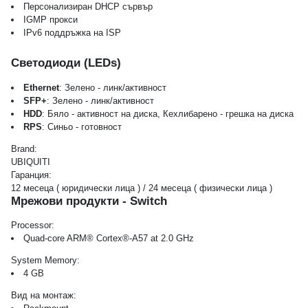
Персонализиран DHCP сървър
IGMP прокси
IPv6 поддръжка на ISP
Светодиоди (LEDs)
Ethernet
: Зелено - линк/активност
SFP+
: Зелено - линк/активност
HDD
: Бяло - активност на диска, Кехлибарено - грешка на диска
RPS
: Синьо - готовност
Brand:
UBIQUITI
Гаранция:
12 месеца ( юридически лица ) / 24 месеца ( физически лица )
Мрежови продукти - Switch
Processor:
Quad-core ARM® Cortex®-A57 at 2.0 GHz
System Memory:
4 GB
Вид на монтаж: