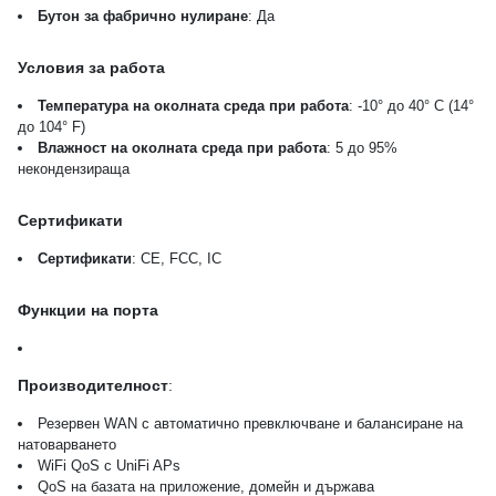
Бутон за фабрично нулиране
: Да
Условия за работа
Температура на околната среда при работа
: -10° до 40° C (14°
до 104° F)
Влажност на околната среда при работа
: 5 до 95%
некондензираща
Сертификати
Сертификати
: CE, FCC, IC
Функции на порта
Производителност
:
Резервен WAN с автоматично превключване и балансиране на
натоварването
WiFi QoS с UniFi APs
QoS на базата на приложение, домейн и държава