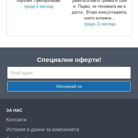
поръчки. Препоръчвам!
работата както трябва е тази
преди 5 месеца
е. Първо, че техниката им е
доста . Второ консултацията,
която колежка...
преди 11 месеца
Специални оферти!
Абонирай се
ЗА НАС
Контакти
История и данни за компанията