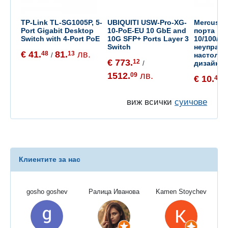
TP-Link TL-SG1005P, 5-
UBIQUITI USW-Pro-XG-
Mercusys
Port Gigabit Desktop
10-PoE-EU 10 GbE and
порта
Switch with 4-Port PoE
10G SFP+ Ports Layer 3
10/100/1
Switch
неуправл
€ 41.
81.
лв.
48
13
настолен
/
€ 773.
12
дизайн
/
1512.
лв.
09
€ 10.
40
/
виж всички
суичове
Клиентите за нас
gosho goshev
Ралица Иванова
Kamen Stoychev