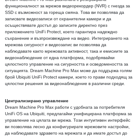
функционалност за мрежов видеорекордер (NVR) с гнезда за
SSD с възможност за гореща смяна. Това ви позволява да
записвате видеозаписи от охранителни камери и да
осъществявате достъп до записите директно през
приложението UniFi Protect, което гарантира надеждно
съхранение и възпроизвеждане на видео. Интегрирането на
мрежова сигурност и видеозапис ви позволява да
наблюдавате както мрежовата активност, така и емисиите за
видеонаблюдение от една платформа, подобрявайки
цялостното управление на сигурността и осведомеността за
ситуацията. Dream Machine Pro Max може да поддържа голям
брой Ubiquiti UniFi Protect камери, което го прави подходящ за
цялостни решения за видеонаблюдение в различни среди.
Централизирано управление
Dream Machine Pro Max работи с удобната за потребителя
UniFi OS на Ubiquiti, предлагайки унифицирана платформа за
управление на цялата ви мрежа. Този интуитивен интерфейс
ви позволява лесно да конфигурирате мрежовите настройки,
да наблюдавате здравето на мрежата и да имате достъп до