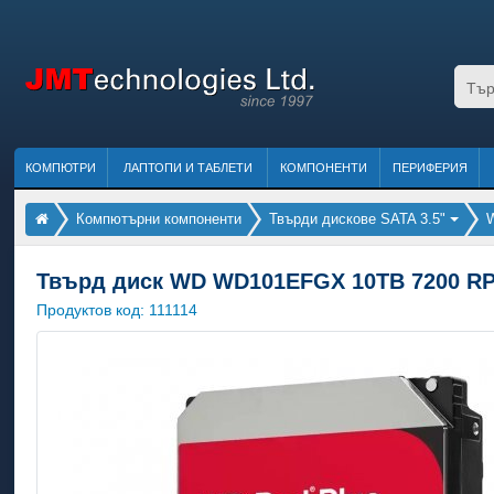
КОМПЮТРИ
ЛАПТОПИ И ТАБЛЕТИ
КОМПОНЕНТИ
ПЕРИФЕРИЯ
Компютърни компоненти
Твърди дискове SATA 3.5"
W
Твърд диск WD WD101EFGX 10TB 7200 R
Продуктов код:
111114