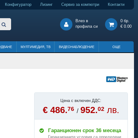
Конфигуратор
Лизинг
Сервиз за компютри
Контакти
Влез в
0 бр.
профила си
€ 0.00
УДВАНЕ
МУЛТИМЕДИЯ, ТВ
ВИДЕОНАБЛЮДЕНИЕ
ОЩЕ
Цена с включен ДДС:
€ 486.
952.
лв.
76
02
/
Гаранционен срок 36 месеца
Гаранционните условия са определени