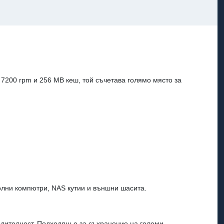
7200 rpm и 256 MB кеш, той съчетава голямо място за
столни компютри, NAS кутии и външни шасита.
одителност. Подходящ е за съхранение на големи