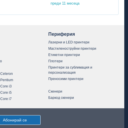
преди 11 месеца
Периферия
Лазерни и LED принтери
Мастиленоструйни принтери
Етикетни принтери
vo
Плотери
Принтери за сублимация и
персонализация
 Celeron
Преносими принтери
 Pentium
 Core i3
Скенери
 Core i5
Баркод скенери
 Core i7
Абонирай се