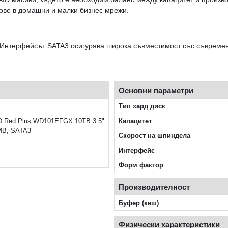
ове в домашни и малки бизнес мрежи.
нтерфейсът SATA3 осигурява широка съвместимост със съвременн
Основни параметри
Тип хард диск
D Red Plus WD101EFGX 10TB 3.5"
Капацитет
MB, SATA3
Скорост на шпиндела
Интерфейс
Форм фактор
Производителност
Буфер (кеш)
Физически характеристики