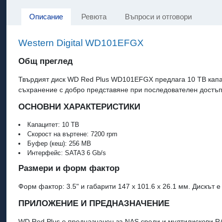
Описание
Ревюта
Въпроси и отговори
Western Digital WD101EFGX
Общ преглед
Твърдият диск WD Red Plus WD101EFGX предлага 10 TB капаци
съхранение с добро представяне при последователен достъп
ОСНОВНИ ХАРАКТЕРИСТИКИ
Капацитет: 10 TB
Скорост на въртене: 7200 rpm
Буфер (кеш): 256 MB
Интерфейс: SATA3 6 Gb/s
Размери и форм фактор
Форм фактор: 3.5" и габарити 147 x 101.6 x 26.1 мм. Дискът
ПРИЛОЖЕНИЕ И ПРЕДНАЗНАЧЕНИЕ
WD Red Plus е предназначен за NAS среди и мултидискови R