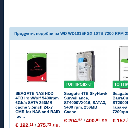
Продукти, подобни на WD WD101EFGX 10TB 7200 RPM 
ТОП ПРОДУКТ
ТОП П
SEAGATE NAS HDD
Seagate 4TB SkyHawk
Seagat
4TB IronWolf 5400rpm
Surveillance,
BarraC
6Gb/s SATA 256MB
ST4000VX016, SATA3,
ST2000D
cache 3.5inch 24x7
5400 rpm, 256MB
гаран-я
CMR for NAS and RAID
Cache
7200rp
rac...
€ 204.
400.
лв.
€ 157.
52
01
/
€ 192.
375.
лв.
11
73
/