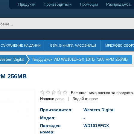
Продукти
Производители
Промоции
Разпродажба
СЪХРАНЕНИЕ НА ДАННИ
GSM, Е-КНИГИ, ЧАСОВНИЦИ
МРЕЖОВО ОБОР
estern Digital
Твърд диск WD WD101EFGX 10TB 7200 RPM 256MB
PM 256MB
Все още няма оценка за продукта.
Напиши ревю
Задай въпрос
|
Производител:
Western Digital
Модел:
-
Партиден
WD101EFGX
номер: