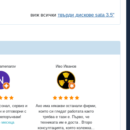
виж всички
твърди дискове sata 3.5"
Kamenarov
Иво Иванов
сонал, сервиз и
Ако има някакви останали фирми,
и и отговорни с
които си гледат работата както
репоръчвам!
трябва е тази е. Първо, че
5 месеца
техниката им е доста . Второ
консултацията, която колежка...