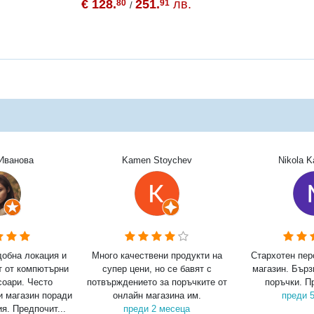
€ 128.
251.
лв.
80
91
/
Иванова
Kamen Stoychev
Nikola 
добна локация и
Много качествени продукти на
Стархотен пер
т от компютърни
супер цени, но се бавят с
магазин. Бърз
соари. Често
потвърждението за поръчките от
поръчки. П
и магазин поради
онлайн магазина им.
преди 
я. Предпочит...
преди 2 месеца