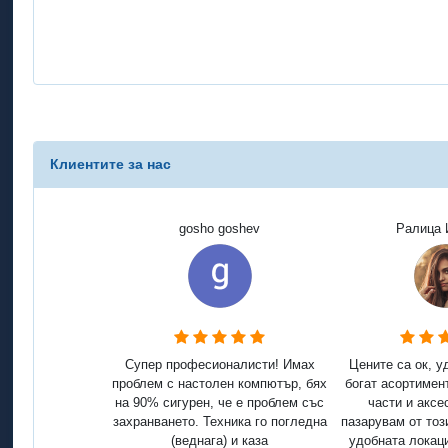
Клиентите за нас
gosho goshev
Ралица 
Супер професионалисти! Имах
Цените са ок, у
проблем с настолен компютър, бях
богат асортимен
на 90% сигурен, че е проблем със
части и аксе
захранването. Техника го погледна
пазарувам от тоз
(веднага) и каза
удобната локаци