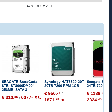
147 x 101.6 x 26.1
SEAGATE BarraCuda,
Synology HAT3320-20T
Seagate ST24
8TB, ST8000DM004,
20TB 7200 RPM 1GB
24TB 7200 RP
256MB, SATA 3
€ 956.
€ 1188.
77
47
/
/
€ 310.
607.
лв.
56
40
/
1871.
лв.
2324.
лв.
28
45