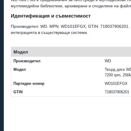
мултимедийни библиотеки, архивиране и споделяне на файл
Идентификация и съвместимост
Производител: WD. MPN: WD101EFGX, GTIN: 718037906201. И
интеграцията в съществуващи системи.
Модел
Производител
WD
Модел
Твърд диск W
7200 rpm, 256
Партиден номер
WD101EFGX
GTIN
718037906201