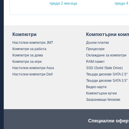
преди 2 месеца
преди 4
Компютри
Компютърни комп
Настолни компютри JMT
Дънни платки
Компютри за работа
Процесори
Компютри за дома
Охлаждане за компютри
Компютри за игри
RAM памет
Настолни компютри Asus
SSD (Solid State Drive)
Настолни компютри Dell
Твърди дискове SATA 2.5"
Твърди дискове SATA 3.5"
Видео карти
Компютърни кутии
Захранващи блокове
Специални офер