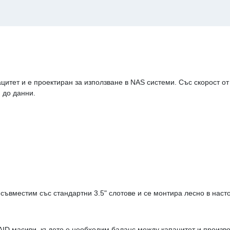
тет и е проектиран за използване в NAS системи. Със скорост от 
 до данни.
 е съвместим със стандартни 3.5" слотове и се монтира лесно в на
AID масиви, където е необходим баланс между капацитет и произв