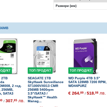
Размери (мм)
256MB
РОДУКТ
ТОП ПРОДУКТ
ТОП ПРОДУКТ
e 2TB
SEAGATE 1TB
WD Purple 4TB 3.5"
uda
SkyHawk Surveillance
SATA 128MB 7200 RPM,
M008, 2 год.
ST1000VX013 CMR
WD44PURZ
, 256MB,
256MB 5400rpm
€ 264.
518.
лв.
89
08
m, SATA3
3.5"/SATA3 /
/
SkyHawk™ Health
307.
лв.
30
65
Manag...
/