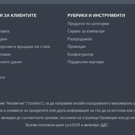
 ЗА КЛИЕНТИТЕ
РУБРИКИ И ИНСТРУМЕНТИ
Продукти по категории
тавка
Сервиз за компютри
щане
Разпродажба
оръчки и връщане на стоки
Промоция
словия
Конфигуратор
чните данни
Подаръчни ваучери
ола
ме "бисквитки" ("cookies"), за да направим онлайн пазаруването максимално 
о е снимките на продуктите или друга информация за тях да са неточни или 
валидни до съответните срокове, посочени на страница Промоции или до из
Всички посочени цени са в EUR и включват ДДС.