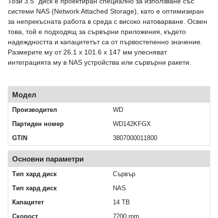
Този 3.5" диск е проектиран специално за използване със
системи NAS (Network Attached Storage), като е оптимизиран
за непрекъсната работа в среда с високо натоварване. Освен
това, той е подходящ за сървърни приложения, където
надеждността и капацитетът са от първостепенно значение.
Размерите му от 26.1 x 101.6 x 147 мм улесняват
интеграцията му в NAS устройства или сървърни ракети.
Модел
Производител
WD
Партиден номер
WD142KFGX
GTIN
3807000011800
Основни параметри
Тип хард диск
Сървър
Тип хард диск
NAS
Капацитет
14 TB
Скорост
7200 rpm