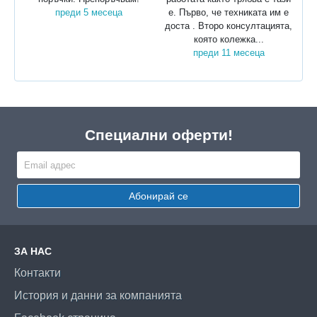
преди 5 месеца
е. Първо, че техниката им е
доста . Второ консултацията,
която колежка...
преди 11 месеца
Специални оферти!
Абонирай се
ЗА НАС
Контакти
История и данни за компанията