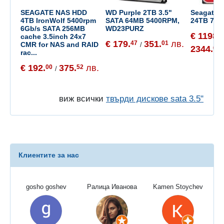
SEAGATE NAS HDD
WD Purple 2TB 3.5"
Seagate 
4TB IronWolf 5400rpm
SATA 64MB 5400RPM,
24TB 720
6Gb/s SATA 256MB
WD23PURZ
€ 1198.
4
cache 3.5inch 24x7
€ 179.
351.
лв.
47
01
CMR for NAS and RAID
/
2344.
02
rac...
€ 192.
375.
лв.
00
52
/
виж всички
твърди дискове sata 3.5"
Клиентите за нас
gosho goshev
Ралица Иванова
Kamen Stoychev