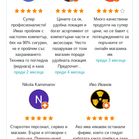
Супер
Цените са ок,
Много качествени
професионалисти!
удобна локация и
продукти на супер
Имах проблем с
богат асортимент от
цени, но се бавят с
настолен компютър,
компютърни части и
потвърждението за
бях на 90% сигурен,
аксесоари. Често
поръчките от
че е проблем със
пазарувам от този
онлайн магазина
захранването.
магазин поради
им.
Техника го погледна
удобната локация.
преди 3 месеца
(веднага) и каза
Предпочит...
преди 2 месеца
преди 4 месеца
Nikola Kamenarov
Иво Иванов
Стархотен персонал, сервиз и
Ако има някакви останали
магазин. Бързи и отговорни с
фирми, които си гледат
поръчки. Препоръчвам!
работата както трябва е тази