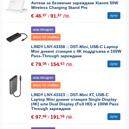
Антена за безжично зареждане Xiaomi 50W
Wireless Charging Stand Pro
€ 46.
91.
лв.
97
87
купи
/
НОВ ПРОДУКТ
ВНОС ПО ЗАЯВКА
LINDY LNY-43358 :: DST-Mini, USB-C Laptop
Mini докинг станция с 4K поддръжка и 100W
Pass-Through зареждане
€ 79.
154.
лв.
06
63
купи
/
НОВ ПРОДУКТ
ВНОС ПО ЗАЯВКА
LINDY LNY-43323 :: DST-Mini XT, USB-C
Laptop Mini докинг станция Single Display
(4K) или Dual Display (Full HD) и 100W Pass
Through зареждане
€ 97.
191.
лв.
96
59
купи
/