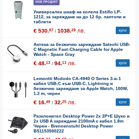
НОВ ПРОДУКТ
Универсален шкаф на колела Estillo LP-
1212, за зареждане на до 12 бр. лаптопи и
таблети
€ 530.
1038.
лв.
87
29
купи
/
Антена за безжично зареждане Satechi USB-
C Magnetic Fast-Charging Cable for Apple
Watch - Space Gray
€ 48.
94.
лв.
13
13
купи
/
Lemontti Mcdodo CA-4940 O Series 3-в-1
кабел USB-C към USB-C, Lightning и
безжично зареждане за Apple Watch, 100W,
1.2 m, черен
€ 16.
32.
лв.
49
25
купи
/
Разклонител Desktop Power 2x 2P+E Шуко и
2x USB A зареждане 2100mA с кабел 1.8m
Черен - Brennenstuhl Desktop Power
BS1153500222