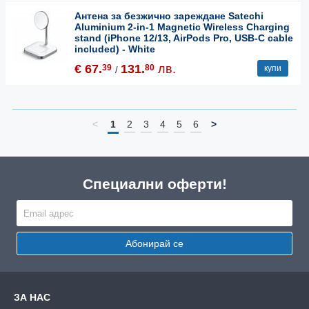
Антена за безжично зареждане Satechi
Aluminium 2-in-1 Magnetic Wireless Charging
stand (iPhone 12/13, AirPods Pro, USB-C cable
included) - White
€ 67.
131.
лв.
39
80
купи
/
<
1
2
3
4
5
6
>
Специални оферти!
Абонирай се
ЗА НАС