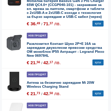
Мобилна батерия Baseus GaN 3 Pro Charger
65W QC4.0+ (CCGP040-101) - захранване за
ел. мрежа за лаптопи, смартфони и таблети
с 2xUSB-A и 2xUSB-C изходи с технология
за бързо зареждане и USB-C кабел (черен)
€ 36.
71.
лв.
49
37
купи
/
НОВ ПРОДУКТ
Разклонител Контакт Шуко 2P+E 16А за
зареждане двуколесни превозни средства
ОМ моноблок IP55 Антрацит - Legrand Plexo
New 069784L
€ 21.
42.
лв.
56
17
купи
/
НОВ ПРОДУКТ
Антена за безжично зареждане Mi 20W
Wireless Charging Stand
€ 21.
42.
лв.
73
50
купи
/
НОВ ПРОДУКТ