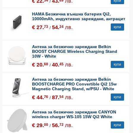
€ 22.
43.
лв.
34
69
купи
/
HAMA Безжична външна батерия Qi2,
10000mAh, индуктивно зареждане, антрацит
€ 27.
54.
лв.
73
24
купи
/
Антена за безжично зареждане Belkin
BOOST CHARGE Wireless Charging Stand
10W - White
€ 20.
40.
лв.
68
45
купи
/
Антена за безжично зареждане Belkin
BOOSTCHARGE PRO Convertible Qi2 15w
Magnetic Charging Stand, w/PSU - White
€ 44.
87.
лв.
76
54
купи
/
Антена за безжично зареждане CANYON
wireless charger WS-105 15W Qi2 White
€ 29.
56.
лв.
00
72
купи
/