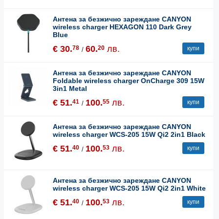
Антена за безжично зареждане CANYON
wireless charger HEXAGON 110 Dark Grey
Blue
€ 30.
60.
лв.
78
20
купи
/
Антена за безжично зареждане CANYON
Foldable wireless charger OnCharge 309 15W
3in1 Metal
€ 51.
100.
лв.
41
55
купи
/
Антена за безжично зареждане CANYON
wireless charger WCS-205 15W Qi2 2in1 Black
€ 51.
100.
лв.
40
53
купи
/
Антена за безжично зареждане CANYON
wireless charger WCS-205 15W Qi2 2in1 White
€ 51.
100.
лв.
40
53
купи
/