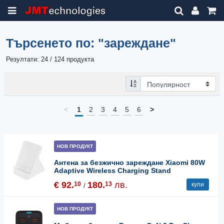
Търсенето по:
"зареждане"
Резултати: 24 / 124 продукта
<
1
2
3
4
5
6
>
НОВ ПРОДУКТ
Антена за безжично зареждане Xiaomi 80W
Adaptive Wireless Charging Stand
€ 92.
180.
лв.
10
13
купи
/
НОВ ПРОДУКТ