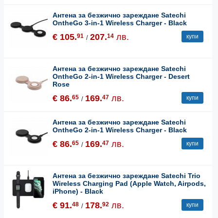
Антена за безжично зареждане Satechi
OntheGo 3-in-1 Wireless Charger - Black
€ 105.
207.
лв.
91
14
купи
/
Антена за безжично зареждане Satechi
OntheGo 2-in-1 Wireless Charger - Desert
Rose
€ 86.
169.
лв.
65
47
купи
/
Антена за безжично зареждане Satechi
OntheGo 2-in-1 Wireless Charger - Black
€ 86.
169.
лв.
65
47
купи
/
Антена за безжично зареждане Satechi Trio
Wireless Charging Pad (Apple Watch, Airpods,
iPhone) - Black
€ 91.
178.
лв.
48
92
купи
/