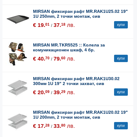
MIRSAN фиксиран рафт MR.RAK1U25.02 19"
1U 250mm, 2 точки монтаж, сив
€ 19.
37.
лв.
01
18
купи
/
MIRSAN MR.TKR5525 :: Колела за
комуникационен шкаф, 4 бр.
€ 40.
79.
лв.
70
60
купи
/
MIRSAN фиксиран рафт MR.RAK1U30.02
300мм 1U 19" 2 точки захват, сив
€ 20.
39.
лв.
09
29
купи
/
MIRSAN фиксиран рафт MR.RAK1U20.02 19"
1U 200mm, 2 точки монтаж, сив
€ 17.
33.
лв.
28
80
купи
/