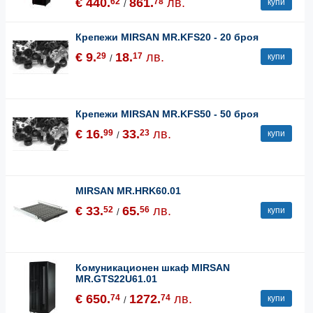
€ 440.
861.
лв.
62
78
купи
/
Крепежи MIRSAN MR.KFS20 - 20 броя
€ 9.
18.
лв.
29
17
купи
/
Крепежи MIRSAN MR.KFS50 - 50 броя
€ 16.
33.
лв.
99
23
купи
/
MIRSAN MR.HRK60.01
€ 33.
65.
лв.
52
56
купи
/
Комуникационен шкаф MIRSAN
MR.GTS22U61.01
€ 650.
1272.
лв.
74
74
купи
/