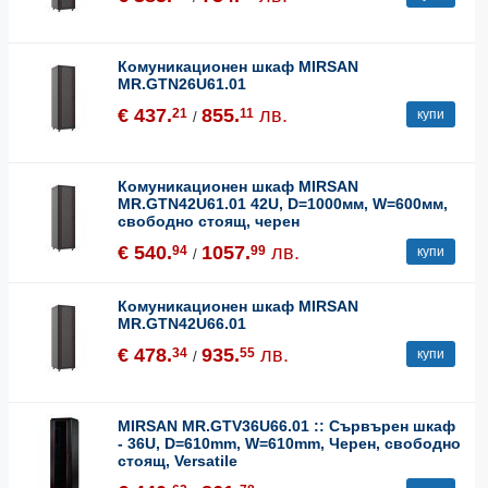
Комуникационен шкаф MIRSAN
MR.GTN26U61.01
€ 437.
855.
лв.
21
11
купи
/
Комуникационен шкаф MIRSAN
MR.GTN42U61.01 42U, D=1000мм, W=600мм,
свободно стоящ, черен
€ 540.
1057.
лв.
94
99
купи
/
Комуникационен шкаф MIRSAN
MR.GTN42U66.01
€ 478.
935.
лв.
34
55
купи
/
MIRSAN MR.GTV36U66.01 :: Сървърен шкаф
- 36U, D=610mm, W=610mm, Черен, свободно
стоящ, Versatile