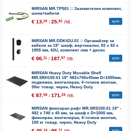
MIRSAN MR.TPS01 :: Заземителен комплект,
шина+кабели
€ 13.
25.
лв.
20
82
купи
/
MIRSAN MR.ODK42U.01 :: Органайзер за
кабели за 19“ шкаф, вертикален, 92 х 92 х
1955 мм, 42U, комплект ляв + десен
€ 96.
187.
лв.
11
97
купи
/
MIRSAN Heavy Duty Movable Shelf
MR.SRH100.01 19" 482x740x45мм D=1000мм,
подвижен, вентилиран, 4-точков монтаж,
50кг товар, черен, Heavy Duty
€ 87.
171.
лв.
58
29
купи
/
MIRSAN фиксиран рафт MR.SRS100.01 19" -
482 x 740 x 45 мм, за шкаф с D=1000 мм,
фиксиран, вентилиран, 4-точков монтаж,
100 кг товар, черен, Heavy Duty
€ 49.
96.
лв.
14
11
купи