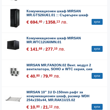
Комуникационен шкаф MIRSAN
MR.GTS26U61.01 :: Сървърен шкaф
€ 694.
1358.
лв.
40
13
купи
/
Комуникационен шкаф MIRSAN
MR.WTC12U60MN.01
€ 141.
277.
лв.
68
10
купи
/
MIRSAN MR.FAN2ON.02 Вент. модул 2
вентилатора, SOHO и WTC серия, сив
€ 40.
79.
лв.
80
80
купи
/
MIRSAN 10” 1U D-150mm рафт за
комуникационен шкаф, размер WDH
254x150x44, MR.RAK1U15.02
€ 10.
21.
лв.
80
12
купи
/