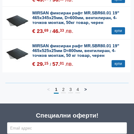
/
MIRSAN фиксиран рафт MR.SBR60.01 19"
465x345x25мм, D=600мм, вентилиран, 4-
точков монтаж, 50кг товар, черен
€ 23.
46.
лв.
69
33
купи
/
MIRSAN фиксиран рафт MR.SBR80.01 19"
465x525x25мм D=800мм, вентилиран, 4-
точков монтаж, 50 кг товар, черен
€ 29.
57.
лв.
15
01
купи
/
<
1
2
3
4
>
Специални оферти!