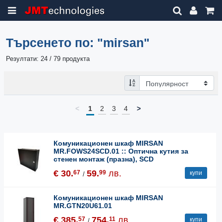
Търсенето по:
"mirsan"
Резултати: 24 / 79 продукта
<
1
2
3
4
>
Комуникационен шкаф MIRSAN
MR.FOWS24SCD.01 :: Оптична кутия за
стенен монтаж (празна), SCD
€ 30.
59.
лв.
67
99
купи
/
Комуникационен шкаф MIRSAN
MR.GTN20U61.01
€ 385.
754.
лв.
57
11
купи
/