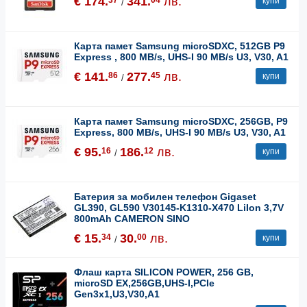
€ 174.
341.
лв.
купи
/
Карта памет Samsung microSDXC, 512GB P9
Express , 800 MB/s, UHS-I 90 MB/s U3, V30, A1
€ 141.
277.
лв.
86
45
купи
/
Карта памет Samsung microSDXC, 256GB, P9
Express, 800 MB/s, UHS-I 90 MB/s U3, V30, A1
€ 95.
186.
лв.
16
12
купи
/
Батерия за мобилен телефон Gigaset
GL390, GL590 V30145-K1310-X470 LiIon 3,7V
800mAh CAMERON SINO
€ 15.
30.
лв.
34
00
купи
/
Флаш карта SILICON POWER, 256 GB,
microSD EX,256GB,UHS-I,PCIe
Gen3x1,U3,V30,A1