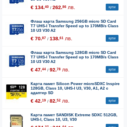
€ 134.
262.
лв.
40
86
купи
/
Флаш карта Samsung 256GB micro SD Card
T7 UHS-I Transfer Speed up to 170MB/s Class
10 U3 V30 A2
€ 70.
138.
лв.
87
61
купи
/
Флаш карта Samsung 128GB micro SD Card
T7 UHS-I Transfer Speed up to 170MB/s Class
10 U3 V30 A2
€ 47.
92.
лв.
44
78
купи
/
Карта памет Silicon Power microSDXC Inspire
128GB, Class 10, UHS-I U3, V30, A1, A2 с
адаптер SD
€ 42.
82.
лв.
19
52
купи
/
Карта памет SANDISK Extreme SDXC 512GB,
UHS-I, Class 10, U3, V30
37
04