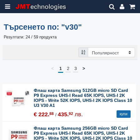
Търсенето по:
"v30"
Резултати: 24 / 59 продукта
<
1
2
3
>
Флаш карта Samsung 512GB micro SD Card
P9 Express UHS-I Read 65K IOPS, UHS-I 2K
IOPS - Write 52K IOPS, UHS-I 2K IOPS Class 10
U3 V30 A1
€ 222.
435.
лв.
88
92
купи
/
Флаш карта Samsung 256GB micro SD Card
P9 Express UHS-I Read 65K IOPS, UHS-I 2K
IOPS - Write 52K IOPS, UHS-I 2K IOPS Class 10