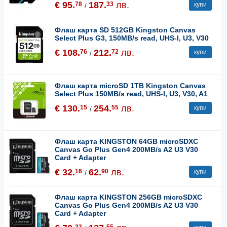
€ 95.
187.
лв.
78
33
купи
/
Флаш карта SD 512GB Kingston Canvas
Select Plus G3, 150MB/s read, UHS-I, U3, V30
€ 108.
212.
лв.
76
72
купи
/
Флаш карта microSD 1TB Kingston Canvas
Select Plus 150MB/s read, UHS-I, U3, V30, A1
€ 130.
254.
лв.
15
55
купи
/
Флаш карта KINGSTON 64GB microSDXC
Canvas Go Plus Gen4 200MB/s A2 U3 V30
Card + Adapter
€ 32.
62.
лв.
16
90
купи
/
Флаш карта KINGSTON 256GB microSDXC
Canvas Go Plus Gen4 200MB/s A2 U3 V30
Card + Adapter
33
55