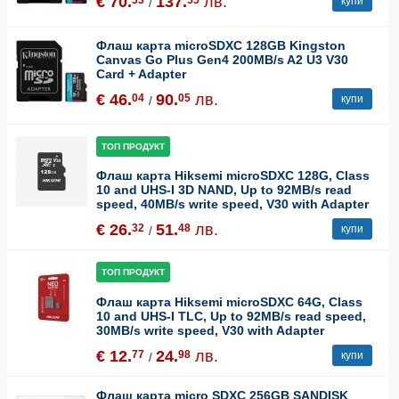
€ 70.
137.
лв.
купи
/
Флаш карта microSDXC 128GB Kingston
Canvas Go Plus Gen4 200MB/s A2 U3 V30
Card + Adapter
€ 46.
90.
лв.
04
05
купи
/
ТОП ПРОДУКТ
Флаш карта Hiksemi microSDXC 128G, Class
10 and UHS-I 3D NAND, Up to 92MB/s read
speed, 40MB/s write speed, V30 with Adapter
€ 26.
51.
лв.
32
48
купи
/
ТОП ПРОДУКТ
Флаш карта Hiksemi microSDXC 64G, Class
10 and UHS-I TLC, Up to 92MB/s read speed,
30MB/s write speed, V30 with Adapter
€ 12.
24.
лв.
77
98
купи
/
Флаш карта micro SDXC 256GB SANDISK