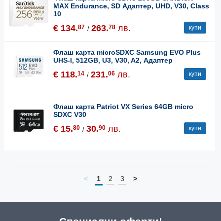
MAX Endurance, SD Адаптер, UHD, V30, Class
10
€ 134.
263.
лв.
87
78
купи
/
Флаш карта microSDXC Samsung EVO Plus
UHS-I, 512GB, U3, V30, A2, Адаптер
€ 118.
231.
лв.
14
06
купи
/
Флаш карта Patriot VX Series 64GB micro
SDXC V30
€ 15.
30.
лв.
80
90
купи
/
<
1
2
3
>