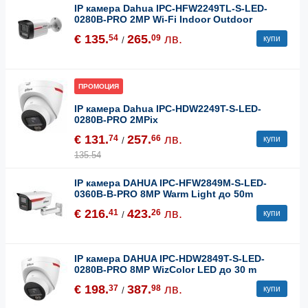
IP камера Dahua IPC-HFW2249TL-S-LED-
0280B-PRO 2MP Wi-Fi Indoor Outdoor
€ 135.
265.
лв.
54
09
купи
/
ПРОМОЦИЯ
IP камера Dahua IPC-HDW2249T-S-LED-
0280B-PRO 2MPix
€ 131.
257.
лв.
74
66
купи
/
135.54
IP камера DAHUA IPC-HFW2849M-S-LED-
0360B-B-PRO 8MP Warm Light до 50m
€ 216.
423.
лв.
41
26
купи
/
IP камера DAHUA IPC-HDW2849T-S-LED-
0280B-PRO 8MP WizColor LED до 30 m
€ 198.
387.
лв.
37
98
купи
/