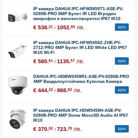
IP камера DAHUA IPC-HFW5859T1-ASE-PV-
0280B-PRO 8MP Булет IR LED Вграден
микрофон и високоговорител IP67 IK10
€ 538.
1052.
лв.
21
65
купи
/
IP камера DAHUA IPC-HFW5459Z-ZHE-PV-
2712-PRO 4MP Булет IR LED White LED IP67
IK10 Wi-Fi
€ 580.
1135.
лв.
61
57
купи
/
DAHUA IPC-HDBW5459R1-ASE-PV-0280B-PRO
4MP Вандалоустойчива Куполна Камера
€ 444.
868.
лв.
22
82
купи
/
IP камера DAHUA IPC-HDW5459H-ASE-PV-
0280B-PRO 4MP Dome MicroSD Audio AI IP67
IK10
€ 370.
723.
лв.
02
70
купи
/