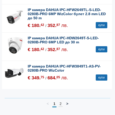
IP камера DAHUA IPC-HFW2649TL-S-LED-
0280B-PRO 6MP WizColor булет 2.8 mm LED
до 50 m
€ 180.
352.
лв.
42
87
купи
/
IP камера DAHUA IPC-HDW2649T-S-LED-
0280B-PRO 6MP LED до 30 m
€ 180.
352.
лв.
42
87
купи
/
IP камера DAHUA IPC-HFW3849T1-AS-PV-
0280B-PRO WizColor
€ 349.
684.
лв.
75
05
купи
/
<
1
2
>