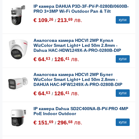
IP камера DAHUA P3D-3F-PV-P-0280B/0600B-
PRO 3+3MP Wi-Fi Outdoor Pan & Tilt
€ 109.
213.
лв.
26
69
купи
/
Аналогова камера HDCVI 2MP Купол
WizColor Smart Light+ Led 50m 2.8mm -
Dahua HAC-HDW1249X-A-PRO-0280B-DIP
€ 64.
126.
лв.
63
41
купи
/
Аналогова камера HDCVI 2MP Булет
WizColor Smart Light+ Led 50m 2.8mm -
DAHUA HAC-HFW1249X-A-PRO-0280B-DIP
€ 64.
126.
лв.
63
41
купи
/
IP камера Dahua SD2C400NA-B-PV-PRO 4MP
PoE Indoor Outdoor
€ 151.
296.
лв.
69
68
купи
/