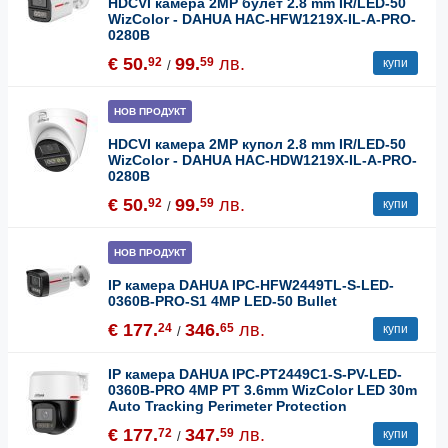
HDCVI камера 2MP булет 2.8 mm IR/LED-50
WizColor - DAHUA HAC-HFW1219X-IL-A-PRO-
0280B
€ 50.
99.
лв.
92
59
купи
/
НОВ ПРОДУКТ
HDCVI камера 2MP купол 2.8 mm IR/LED-50
WizColor - DAHUA HAC-HDW1219X-IL-A-PRO-
0280B
€ 50.
99.
лв.
92
59
купи
/
НОВ ПРОДУКТ
IP камера DAHUA IPC-HFW2449TL-S-LED-
0360B-PRO-S1 4MP LED-50 Bullet
€ 177.
346.
лв.
24
65
купи
/
IP камера DAHUA IPC-PT2449C1-S-PV-LED-
0360B-PRO 4MP PT 3.6mm WizColor LED 30m
Auto Tracking Perimeter Protection
€ 177.
347.
лв.
72
59
купи
/