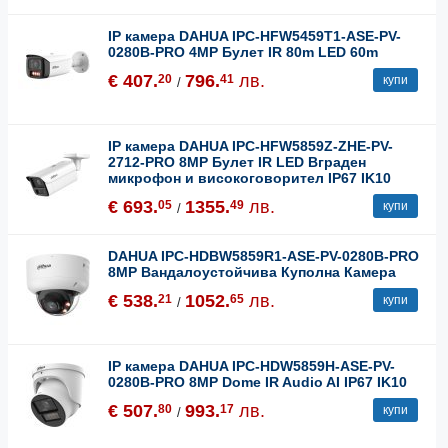
IP камера DAHUA IPC-HFW5459T1-ASE-PV-
0280B-PRO 4MP Булет IR 80m LED 60m
€ 407.
796.
лв.
20
41
купи
/
IP камера DAHUA IPC-HFW5859Z-ZHE-PV-
2712-PRO 8MP Булет IR LED Вграден
микрофон и високоговорител IP67 IK10
€ 693.
1355.
лв.
05
49
купи
/
DAHUA IPC-HDBW5859R1-ASE-PV-0280B-PRO
8MP Вандалоустойчива Куполна Камера
€ 538.
1052.
лв.
21
65
купи
/
IP камера DAHUA IPC-HDW5859H-ASE-PV-
0280B-PRO 8MP Dome IR Audio AI IP67 IK10
€ 507.
993.
лв.
80
17
купи
/