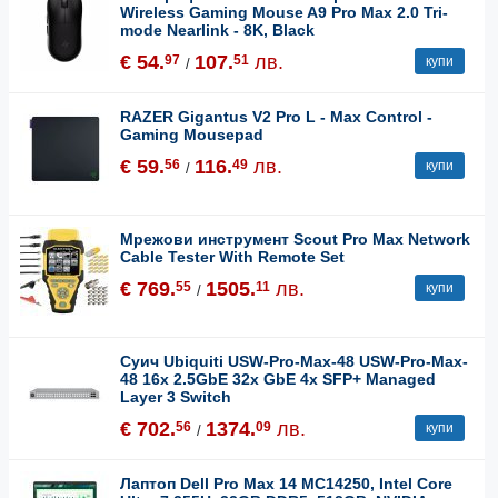
Wireless Gaming Mouse A9 Pro Max 2.0 Tri-
mode Nearlink - 8K, Black
€ 54.
107.
лв.
97
51
купи
/
RAZER Gigantus V2 Pro L - Max Control -
Gaming Mousepad
€ 59.
116.
лв.
56
49
купи
/
Мрежови инструмент Scout Pro Max Network
Cable Tester With Remote Set
€ 769.
1505.
лв.
55
11
купи
/
Суич Ubiquiti USW-Pro-Max-48 USW-Pro-Max-
48 16x 2.5GbE 32x GbE 4x SFP+ Managed
Layer 3 Switch
€ 702.
1374.
лв.
56
09
купи
/
Лаптоп Dell Pro Max 14 MC14250, Intel Core