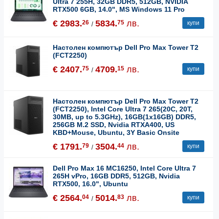
Ultra 7 255H, 32GB DDR5, 512GB, NVIDIA
RTX500 6GB, 14.0", MS Windows 11 Pro
€ 2983.
5834.
лв.
26
75
купи
/
Настолен компютър Dell Pro Max Tower T2
(FCT2250)
€ 2407.
4709.
лв.
75
15
купи
/
Настолен компютър Dell Pro Max Tower T2
(FCT2250), Intel Core Ultra 7 265(20C, 20T,
30MB, up to 5.3GHz), 16GB(1x16GB) DDR5,
256GB M.2 SSD, Nvidia RTXA400, US
KBD+Mouse, Ubuntu, 3Y Basic Onsite
€ 1791.
3504.
лв.
79
44
купи
/
Dell Pro Max 16 MC16250, Intel Core Ultra 7
265H vPro, 16GB DDR5, 512GB, Nvidia
RTX500, 16.0", Ubuntu
€ 2564.
5014.
лв.
04
83
купи
/