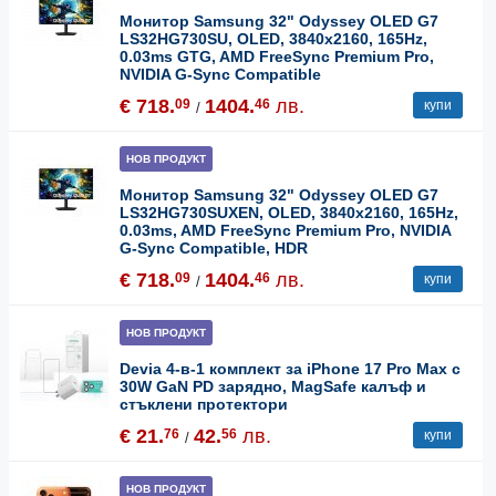
Монитор Samsung 32" Odyssey OLED G7
LS32HG730SU, OLED, 3840x2160, 165Hz,
0.03ms GTG, AMD FreeSync Premium Pro,
NVIDIA G-Sync Compatible
€ 718.
1404.
лв.
09
46
купи
/
НОВ ПРОДУКТ
Монитор Samsung 32" Odyssey OLED G7
LS32HG730SUXEN, OLED, 3840x2160, 165Hz,
0.03ms, AMD FreeSync Premium Pro, NVIDIA
G-Sync Compatible, HDR
€ 718.
1404.
лв.
09
46
купи
/
НОВ ПРОДУКТ
Devia 4-в-1 комплект за iPhone 17 Pro Max с
30W GaN PD зарядно, MagSafe калъф и
стъклени протектори
€ 21.
42.
лв.
76
56
купи
/
НОВ ПРОДУКТ