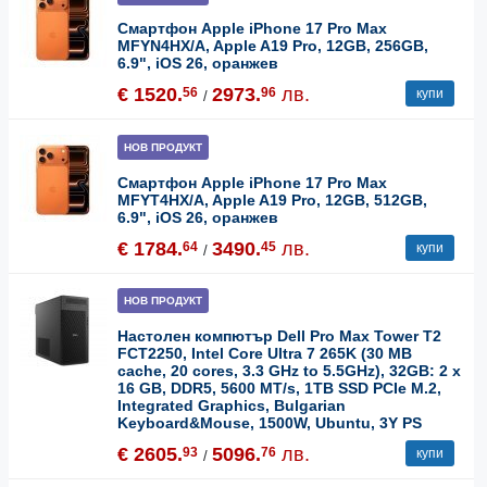
Смартфон Apple iPhone 17 Pro Max
MFYN4HX/A, Apple A19 Pro, 12GB, 256GB,
6.9", iOS 26, оранжев
€ 1520.
2973.
лв.
56
96
купи
/
НОВ ПРОДУКТ
Смартфон Apple iPhone 17 Pro Max
MFYT4HX/A, Apple A19 Pro, 12GB, 512GB,
6.9", iOS 26, оранжев
€ 1784.
3490.
лв.
64
45
купи
/
НОВ ПРОДУКТ
Настолен компютър Dell Pro Max Tower T2
FCT2250, Intel Core Ultra 7 265K (30 MB
cache, 20 cores, 3.3 GHz to 5.5GHz), 32GB: 2 x
16 GB, DDR5, 5600 MT/s, 1TB SSD PCIe M.2,
Integrated Graphics, Bulgarian
Keyboard&Mouse, 1500W, Ubuntu, 3Y PS
€ 2605.
5096.
лв.
93
76
купи
/