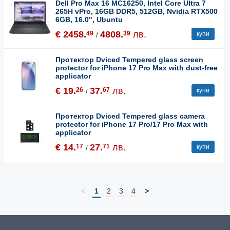
Dell Pro Max 16 MC16250, Intel Core Ultra 7
265H vPro, 16GB DDR5, 512GB, Nvidia RTX500
6GB, 16.0", Ubuntu
€ 2458.
4808.
лв.
49
39
купи
/
Протектор Dviced Tempered glass screen
protector for iPhone 17 Pro Max with dust-free
applicator
€ 19.
37.
лв.
26
67
купи
/
Протектор Dviced Tempered glass camera
protector for iPhone 17 Pro/17 Pro Max with
applicator
€ 14.
27.
лв.
17
71
купи
/
<
1
2
3
4
>