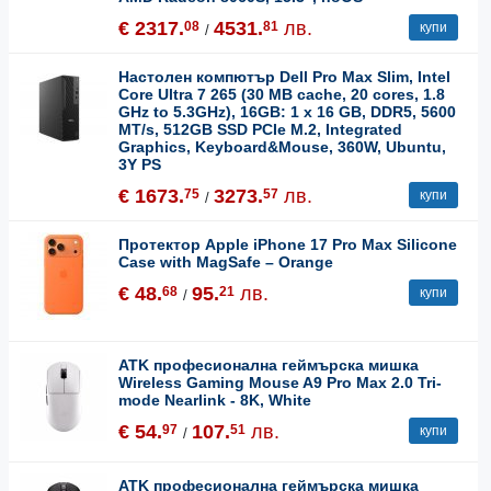
€ 2317.
4531.
лв.
08
81
купи
/
Настолен компютър Dell Pro Max Slim, Intel
Core Ultra 7 265 (30 MB cache, 20 cores, 1.8
GHz to 5.3GHz), 16GB: 1 x 16 GB, DDR5, 5600
MT/s, 512GB SSD PCIe M.2, Integrated
Graphics, Keyboard&Mouse, 360W, Ubuntu,
3Y PS
€ 1673.
3273.
лв.
75
57
купи
/
Протектор Apple iPhone 17 Pro Max Silicone
Case with MagSafe – Orange
€ 48.
95.
лв.
68
21
купи
/
ATK професионална геймърска мишка
Wireless Gaming Mouse A9 Pro Max 2.0 Tri-
mode Nearlink - 8K, White
€ 54.
107.
лв.
97
51
купи
/
ATK професионална геймърска мишка