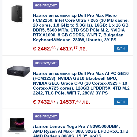
НОВ ПРОДУКТ
Настолен компютър Dell Pro Max Micro
FCM2250, Intel Core Ultra 7 265 (30 MB cache,
20 cores, 1.8 GHz to 5.3GHz), 16GB: 1 x 16 GB,
DDR5, 5600 MT/s, 1TB SSD PCIe M.2, NVIDIA
RTX A1000, 8 GB GDDR6, Wi-Fi 7, Bulgarian
Keyboard&Mouse, 280W, Ubuntu, 3Y PS
€ 2462.
4817.
лв.
98
17
купи
/
НОВ ПРОДУКТ
Настолен компютър Dell Pro Max AI PC GB10
(FCM1253), NVIDIA GB10 Blackwell GPU,
NVIDIA GB10 Grace CPU (10 Cortex-X925 + 10
Cortex-A725 cores), 128GB LPDDR5X, 4TB M.2
2242, TLC PCIe, WIFI 7, 280W, 3Y PS
€ 7432.
14537.
лв.
87
43
купи
/
НОВ ПРОДУКТ
Лаптоп Lenovo Yoga Pro 7 83W5000DBM,
AMD Ryzen AI Max+ 388, 32GB LPDDR5X, 1TB,
AMD Radeon 8060S, 15.3", noOS